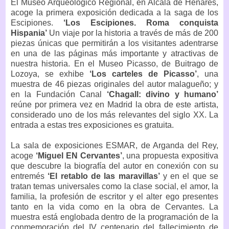
El Museo Arqueológico Regional, en Alcalá de Henares,
acoge la primera exposición dedicada a la saga de los
Escipiones.
‘Los Escipiones. Roma conquista
Hispania’
Un viaje por la historia a través de más de 200
piezas únicas que permitirán a los visitantes adentrarse
en una de las páginas más importante y atractivas de
nuestra historia. En el Museo Picasso, de Buitrago de
Lozoya, se exhibe
‘Los carteles de Picasso’
, una
muestra de 46 piezas originales del autor malagueño; y
en la Fundación Canal
‘Chagall: divino y humano’
reúne por primera vez en Madrid la obra de este artista,
considerado uno de los más relevantes del siglo XX. La
entrada a estas tres exposiciones es gratuita.
La sala de exposiciones ESMAR, de Arganda del Rey,
acoge
‘Miguel EN Cervantes’
, una propuesta expositiva
que descubre la biografía del autor en conexión con su
entremés
‘El retablo de las maravillas’
y en el que se
tratan temas universales como la clase social, el amor, la
familia, la profesión de escritor y el alter ego presentes
tanto en la vida como en la obra de Cervantes. La
muestra está englobada dentro de la programación de la
conmemoración del IV centenario del fallecimiento de