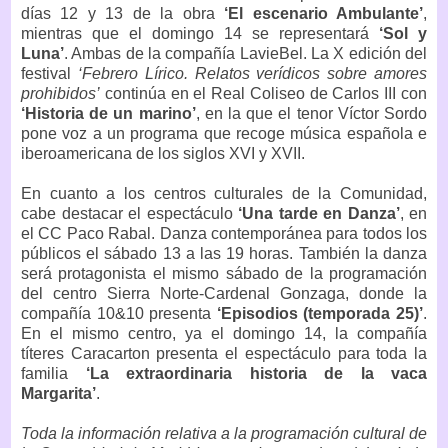
días 12 y 13 de la obra
‘El escenario Ambulante’
,
mientras que el domingo 14 se representará
‘Sol y
Luna’
. Ambas de la compañía LavieBel. La X edición del
festival
‘Febrero Lírico. Relatos verídicos sobre amores
prohibidos’
continúa en el Real Coliseo de Carlos III con
‘Historia de un marino’
, en la que el tenor Víctor Sordo
pone voz a un programa que recoge música española e
iberoamericana de los siglos XVI y XVII.
En cuanto a los centros culturales de la Comunidad,
cabe destacar el espectáculo
‘Una tarde en Danza’
, en
el CC Paco Rabal. Danza contemporánea para todos los
públicos el sábado 13 a las 19 horas. También la danza
será protagonista el mismo sábado de la programación
del centro Sierra Norte-Cardenal Gonzaga, donde la
compañía 10&10 presenta
‘Episodios (temporada 25)’
.
En el mismo centro, ya el domingo 14, la compañía
títeres Caracarton presenta el espectáculo para toda la
familia
‘La extraordinaria historia de la vaca
Margarita’
.
Toda la información relativa a la programación cultural de