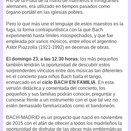
Río de la Plata de la mano de marineros e inmigrantes
alemanes, era utilizado en tiempos pasados como
órgano portátil en las iglesias pobres.
Pero lo que más une el lenguaje de estos maestros es la
fuga, la forma contrapuntística con la que Bach
experimentó hasta límites insospechados, y que fue
empleada por varios músicos, entre ellos el argentino
Astor Piazzolla (1921-1992) en decenas de obras.
El domingo 23, a las 12:30 horas
, los más pequeños
también tendrán la oportunidad de descubrir estos
sorprendentes vínculos entre dos músicas tan diferentes
en el concierto para niños Bach baila el tango,
enmarcado en el
ciclo BACH EN FAMILIA
. En esta
versión didáctica y comentada del concierto, los
pequeños y sus familias podrán conocer, preguntar y
curiosear frente a un instrumento con el que tal vez no
estén demasiado familiarizados como el bandoneón.
BACH-MADRID es un proyecto que nació en noviembre
de 2015 con el afán de ofrecer a todos los madrileños la
oportunidad de disfrutar de las obras más emblemáticas