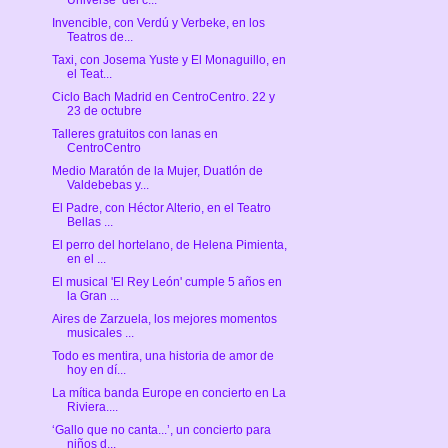
Invencible, con Verdú y Verbeke, en los
Teatros de...
Taxi, con Josema Yuste y El Monaguillo, en
el Teat...
Ciclo Bach Madrid en CentroCentro. 22 y
23 de octubre
Talleres gratuitos con lanas en
CentroCentro
Medio Maratón de la Mujer, Duatlón de
Valdebebas y...
El Padre, con Héctor Alterio, en el Teatro
Bellas ...
El perro del hortelano, de Helena Pimienta,
en el ...
El musical 'El Rey León' cumple 5 años en
la Gran ...
Aires de Zarzuela, los mejores momentos
musicales ...
Todo es mentira, una historia de amor de
hoy en dí...
La mítica banda Europe en concierto en La
Riviera....
‘Gallo que no canta...’, un concierto para
niños d...