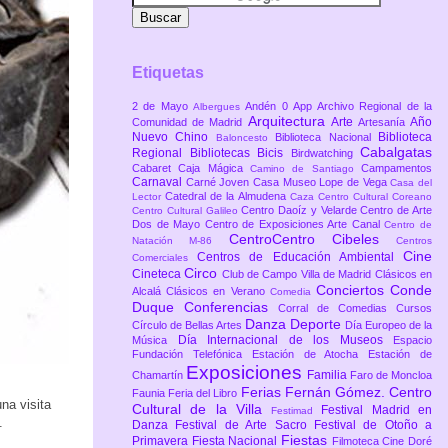
Etiquetas
2 de Mayo
Andén 0
App
Archivo Regional de la
Albergues
Arquitectura
Arte
Año
Comunidad de Madrid
Artesanía
Nuevo Chino
Biblioteca
Biblioteca Nacional
Baloncesto
Cabalgatas
Regional
Bibliotecas
Bicis
Birdwatching
Cabaret
Caja Mágica
Campamentos
Camino de Santiago
Carnaval
Carné Joven
Casa Museo Lope de Vega
Casa del
Catedral de la Almudena
Lector
Caza
Centro Cultural Coreano
Centro Daoíz y Velarde
Centro de Arte
Centro Cultural Galileo
Dos de Mayo
Centro de Exposiciones Arte Canal
Centro de
CentroCentro Cibeles
Natación M-86
Centros
Cine
Centros de Educación Ambiental
Comerciales
Circo
Cineteca
Club de Campo Villa de Madrid
Clásicos en
Conciertos
Conde
Alcalá
Clásicos en Verano
Comedia
Duque
Conferencias
Corral de Comedias
Cursos
Danza
Deporte
Círculo de Bellas Artes
Día Europeo de la
Día Internacional de los Museos
Música
Espacio
Fundación Telefónica
Estación de Atocha
Estación de
Exposiciones
Familia
Chamartín
Faro de Moncloa
Ferias
Fernán Gómez. Centro
Faunia
Feria del Libro
na visita
Cultural de la Villa
Festival Madrid en
Festimad
.
Danza
Festival de Arte Sacro
Festival de Otoño a
Fiestas
Primavera
Fiesta Nacional
Filmoteca Cine Doré