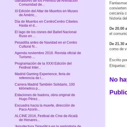
Ganadores de los Premios de Animación
Fantasmas,
Comunidad de...
convierten
XI Edición del Altar de Muertos en Museo
cercanía c
de Améric...
historia d
Día de Muertos en CentroCentro Cibeles.
Hasta el d...
De 20.00 
El lago de los cisnes del Ballet Nacional
el comunic
Ruso en ...
Pesadilla antes de Navidad en el Centro
De 21.30 
Cultural N...
como de v
Agenda noviembre 2016. Revista oficial de
Turismo ...
Escrito po
Programación de la XXXI Edición del
Etiquetas
Festival Inter...
Madrid Gaming Experience, feria de
No ha
referencia de l...
Carrera Madrid También Solidario, 100
kilómetros p...
Publi
Estaciones de Isadora, obra original de
Hugo Pérez...
Escuadra hacia la muerte, dirección de
Paco Azorín...
ALCINE 2016, Festival de Cine de Alcalá
de Henares...
'Arquitectura Talayótica en la prehistoria de