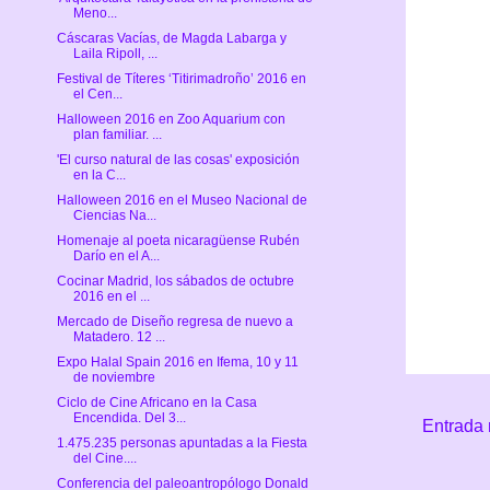
Meno...
Cáscaras Vacías, de Magda Labarga y
Laila Ripoll, ...
Festival de Títeres ‘Titirimadroño’ 2016 en
el Cen...
Halloween 2016 en Zoo Aquarium con
plan familiar. ...
'El curso natural de las cosas' exposición
en la C...
Halloween 2016 en el Museo Nacional de
Ciencias Na...
Homenaje al poeta nicaragüense Rubén
Darío en el A...
Cocinar Madrid, los sábados de octubre
2016 en el ...
Mercado de Diseño regresa de nuevo a
Matadero. 12 ...
Expo Halal Spain 2016 en Ifema, 10 y 11
de noviembre
Ciclo de Cine Africano en la Casa
Encendida. Del 3...
Entrada 
1.475.235 personas apuntadas a la Fiesta
del Cine....
Conferencia del paleoantropólogo Donald