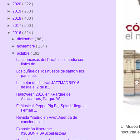
►
2020
( 222 )
►
2019
( 253 )
►
2018
( 400 )
►
2017
( 500 )
▼
2016
( 824 )
►
diciembre
( 86 )
►
noviembre
( 134 )
▼
octubre
( 192 )
Las princesas del Pacífico, comedia con
tintes de ...
Los buñuelos, los huesos de santo y los
panellets ...
Lo mejor del festival JAZZMADRID16
desde el 2 de n...
Halloween 2016 en ¿Parque de
Atracciones, Parque W...
El Musical 'Peppa Pig Big Splash' llega al
Fernán ...
Revista 'Madrid en Vivo'. Agenda de
conciertos de ...
El Museo N
Exposición itinerante
nocturna e
#30SONRISASconHistoria