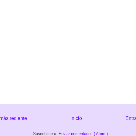
más reciente
Inicio
Entr
Suscribirse a:
Enviar comentarios ( Atom )