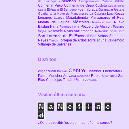
Chinchón
de Buitrago
Ciempozuelos
Collado Villalba
Colmenar Viejo
Colmenar de Oreja
Coslada
Cubas de la
Fuenlabrada
Getafe
El Atazar
El Berrueco
Galapagar
Sagra
Las Rozas
Guadarrama
Hoyo de Manzanares
La Cabrera
Leganés
Majadahonda
Manzanares el Real
Lozoya
Móstoles
Morata de Tajuña
Nuevo
Navalcarnero
Baztán
Parla
Pozuelo de Alarcón
Patones
Puentes
Pinto
Rascafría
Rivas-Vaciamadrid
Viejas
Robledillo de la Jara
San Lorenzo de El Escorial
San Sebastián de los
Reyes
Torrejón de Ardoz
Torrelaguna
Valdemoro
Titulcia
Villarejo de Salvanés
Distritos
Centro
Arganzuela
Chamberí
Fuencarral-El
Barajas
Pardo
Moncloa-Aravaca
Retiro
San
Salamanca
Moratalaz
Blas-Canillejas
Tetuán
Usera
Vicálvaro
Visitas última semana
N
a
N
e
f
i
n
e
d
¿Quieres recibir "ocio por madrid" en tu correo?