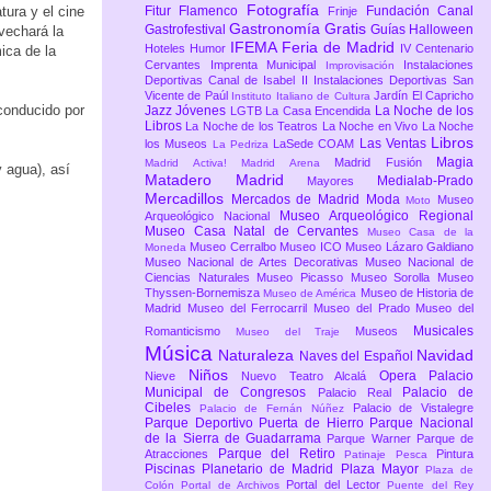
Fotografía
tura y el cine
Fitur
Flamenco
Fundación Canal
Frinje
Gastronomía
Gratis
Gastrofestival
Guías
Halloween
vechará la
IFEMA Feria de Madrid
Hoteles
Humor
IV Centenario
ica de la
Cervantes
Imprenta Municipal
Instalaciones
Improvisación
Deportivas Canal de Isabel II
Instalaciones Deportivas San
Vicente de Paúl
Jardín El Capricho
Instituto Italiano de Cultura
 conducido por
Jazz
Jóvenes
La Noche de los
LGTB
La Casa Encendida
Libros
La Noche de los Teatros
La Noche en Vivo
La Noche
Libros
Las Ventas
los Museos
LaSede COAM
La Pedriza
Magia
Madrid Fusión
Madrid Activa!
Madrid Arena
y agua), así
Matadero Madrid
Medialab-Prado
Mayores
Mercadillos
Mercados de Madrid
Moda
Museo
Moto
Museo Arqueológico Regional
Arqueológico Nacional
Museo Casa Natal de Cervantes
Museo Casa de la
Museo Cerralbo
Museo ICO
Museo Lázaro Galdiano
Moneda
Museo Nacional de Artes Decorativas
Museo Nacional de
Ciencias Naturales
Museo Picasso
Museo Sorolla
Museo
Thyssen-Bornemisza
Museo de Historia de
Museo de América
Madrid
Museo del Ferrocarril
Museo del Prado
Museo del
Musicales
Romanticismo
Museos
Museo del Traje
Música
Naturaleza
Navidad
Naves del Español
Niños
Opera
Palacio
Nieve
Nuevo Teatro Alcalá
Municipal de Congresos
Palacio de
Palacio Real
Cibeles
Palacio de Vistalegre
Palacio de Fernán Núñez
Parque Deportivo Puerta de Hierro
Parque Nacional
de la Sierra de Guadarrama
Parque Warner
Parque de
Parque del Retiro
Atracciones
Pintura
Patinaje
Pesca
Piscinas
Planetario de Madrid
Plaza Mayor
Plaza de
Portal del Lector
Colón
Portal de Archivos
Puente del Rey