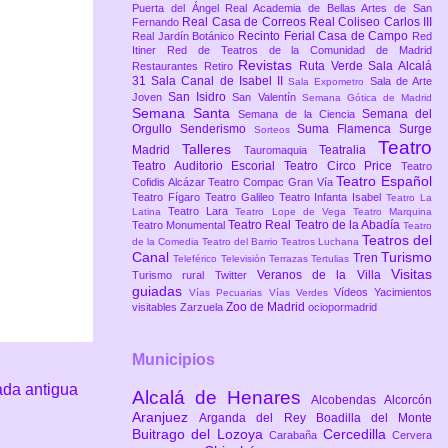
Puerta del Ángel
Real Academia de Bellas Artes de San
Real Casa de Correos
Real Coliseo Carlos III
Fernando
Recinto Ferial Casa de Campo
Real Jardín Botánico
Red
Itiner
Red de Teatros de la Comunidad de Madrid
Revistas
Ruta Verde
Sala Alcalá
Restaurantes
Retiro
31
Sala Canal de Isabel II
Sala de Arte
Sala Expometro
San Isidro
Joven
San Valentín
Semana Gótica de Madrid
Semana Santa
Semana del
Semana de la Ciencia
Orgullo
Senderismo
Suma Flamenca
Surge
Sorteos
Teatro
Talleres
Madrid
Teatralia
Tauromaquia
Teatro Auditorio Escorial
Teatro Circo Price
Teatro
Teatro Español
Cofidis Alcázar
Teatro Compac Gran Vía
Teatro Fígaro
Teatro Galileo
Teatro Infanta Isabel
Teatro La
Teatro Lara
Latina
Teatro Lope de Vega
Teatro Marquina
Teatro Real
Teatro de la Abadía
Teatro Monumental
Teatro
Teatros del
de la Comedia
Teatro del Barrio
Teatros Luchana
Canal
Turismo
Tren
Teleférico
Televisión
Terrazas
Tertulias
Visitas
Veranos de la Villa
Turismo rural
Twitter
guiadas
Vídeos
Yacimientos
Vías Pecuarias
Vías Verdes
Zoo de Madrid
visitables
Zarzuela
ociopormadrid
Municipios
ada antigua
Alcalá de Henares
Alcobendas
Alcorcón
Aranjuez
Arganda del Rey
Boadilla del Monte
Buitrago del Lozoya
Cercedilla
Carabaña
Cervera