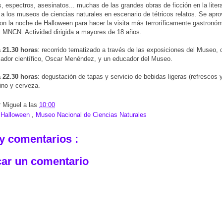
 espectros, asesinatos... muchas de las grandes obras de ficción en la litera
 a los museos de ciencias naturales en escenario de tétricos relatos. Se apro
on la noche de Halloween para hacer la visita más terroríficamente gastronóm
el MNCN. Actividad dirigida a mayores de 18 años.
a 21.30 horas
: recorrido tematizado a través de las exposiciones del Museo,
ador científico, Oscar Menéndez, y un educador del Museo.
a 22.30 horas
: degustación de tapas y servicio de bebidas ligeras (refrescos 
ino y cerveza.
r
Miguel
a las
10:00
:
Halloween
,
Museo Nacional de Ciencias Naturales
y comentarios :
car un comentario