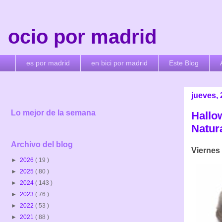
ocio por madrid
es por madrid
en bici por madrid
Este Blog
jueves,
Lo mejor de la semana
Hallo
Natur
Archivo del blog
Viernes 
►
2026
( 19 )
►
2025
( 80 )
►
2024
( 143 )
►
2023
( 76 )
►
2022
( 53 )
►
2021
( 88 )