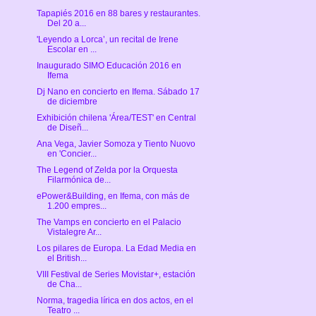
Tapapiés 2016 en 88 bares y restaurantes.
Del 20 a...
'Leyendo a Lorca’, un recital de Irene
Escolar en ...
Inaugurado SIMO Educación 2016 en
Ifema
Dj Nano en concierto en Ifema. Sábado 17
de diciembre
Exhibición chilena 'Área/TEST' en Central
de Diseñ...
Ana Vega, Javier Somoza y Tiento Nuovo
en 'Concier...
The Legend of Zelda por la Orquesta
Filarmónica de...
ePower&Building, en Ifema, con más de
1.200 empres...
The Vamps en concierto en el Palacio
Vistalegre Ar...
Los pilares de Europa. La Edad Media en
el British...
VIII Festival de Series Movistar+, estación
de Cha...
Norma, tragedia lírica en dos actos, en el
Teatro ...