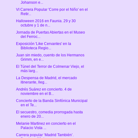
Johanson e...
VI Carrera Popular 'Corre por el Niño' en el
Retir...
Halloween 2016 en Faunia. 29 y 30
octubre y 1 de n...
Jornada de Puertas Abiertas en el Museo
del Ferroc...
Exposición 'Like Cervantes' en la
Biblioteca Regio...
Juan sin miedo, cuento de los Hermanos
Grimm, en e...
El Túnel del Terror de Colmenar Viejo, el
más larg...
La Despensa de Madrid, el mercado
itinerante, lleg...
Andrés Suárez en concierto. 4 de
noviembre en el B...
Concierto de la Banda Sinfónica Municipal
en el Te...
El secuestro, comedia prorrogada hasta
enero de 20...
Melanie Martinez en concierto en el
Palacio Vista ...
Carrera popular ‘Madrid También’.