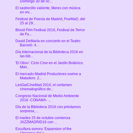
Domingo 30 de oc...
El sastrecillo valiente, títeres con música
en viv...
Festival de Poesía de Madrid, PoeMaD, del
25 al 29...
Blood Film Festival 2016, Festival de Terror
de Fu...
David DeMaría en concierto en el Teatro
Barceló. 4...
Día Internacional de la Biblioteca 2016 en
las bib...
'El Olivo'. Ciclo Cine en el Jardín Botánico.
Miér...
El mercado Madrid Productores vuelve a
Matadero. 2...
LesGaiCineMad 2016, el certamen
cinematográfico de...
Congreso Nacional de Medio Ambiente
2016 -CONAMA- ...
Día de la Biblioteca 2016 con préstamos
sorpresa, ...
El martes 25 de octubre comienza
JAZZMADRID16 con ...
Escultura sonora ‘Expansion of the
Universe’ del c...