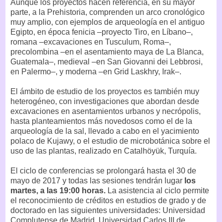
Aunque los proyectos hacen referencia, en su mayor
parte, a la Prehistoria, comprenden un arco cronológico
muy amplio, con ejemplos de arqueología en el antiguo
Egipto, en época fenicia –proyecto Tiro, en Líbano–,
romana –excavaciones en Tusculum, Roma–,
precolombina –en el asentamiento maya de La Blanca,
Guatemala–, medieval –en San Giovanni dei Lebbrosi,
en Palermo–, y moderna –en Grid Laskhry, Irak–.
El ámbito de estudio de los proyectos es también muy
heterogéneo, con investigaciones que abordan desde
excavaciones en asentamientos urbanos y necrópolis,
hasta planteamientos más novedosos como el de la
arqueología de la sal, llevado a cabo en el yacimiento
polaco de Kujawy, o el estudio de microbotánica sobre el
uso de las plantas, realizado en Catalhöyük, Turquía.
El ciclo de conferencias se prolongará hasta el 30 de
mayo de 2017 y todas las sesiones tendrán lugar
los
martes, a las 19:00 horas.
La asistencia al ciclo permite
el reconocimiento de créditos en estudios de grado y de
doctorado en las siguientes universidades: Universidad
Complutense de Madrid, Universidad Carlos III de