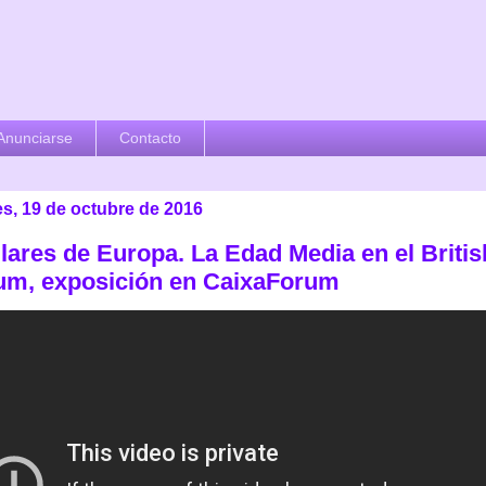
Anunciarse
Contacto
es, 19 de octubre de 2016
ilares de Europa. La Edad Media en el Britis
m, exposición en CaixaForum