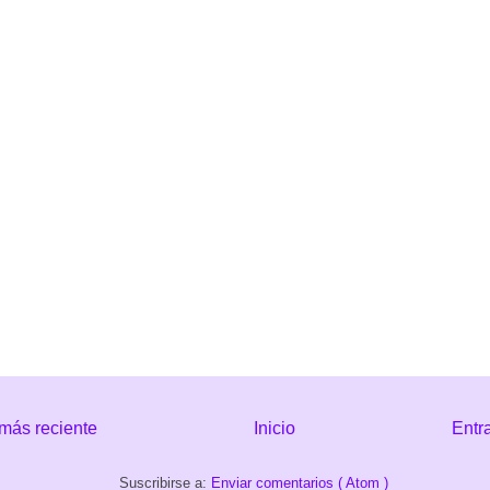
más reciente
Inicio
Entr
Suscribirse a:
Enviar comentarios ( Atom )