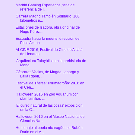
Madrid Gaming Experience, feria de
referencia de l...
Carrera Madrid También Solidario, 100
kilómetros p...
Estaciones de Isadora, obra original de
Hugo Pérez...
Escuadra hacia la muerte, dirección de
Paco Azorín...
ALCINE 2016, Festival de Cine de Alcalá
de Henares...
'Arquitectura Talayótica en la prehistoria de
Meno...
Cáscaras Vacías, de Magda Labarga y
Laila Ripoll, ...
Festival de Títeres ‘Titirimadroño’ 2016 en
el Cen...
Halloween 2016 en Zoo Aquarium con
plan familiar. ...
'El curso natural de las cosas' exposición
en la C...
Halloween 2016 en el Museo Nacional de
Ciencias Na...
Homenaje al poeta nicaragüense Rubén
Darío en el A...