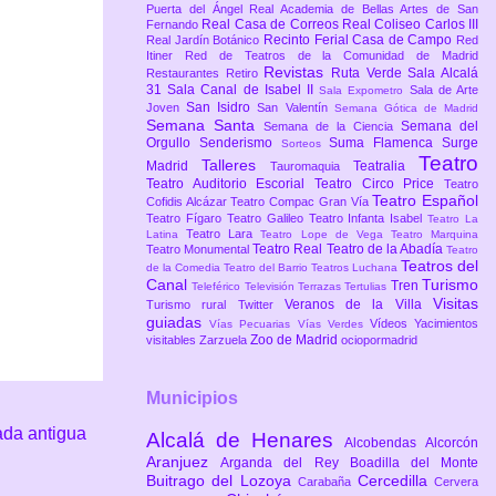
Puerta del Ángel
Real Academia de Bellas Artes de San
Real Casa de Correos
Real Coliseo Carlos III
Fernando
Recinto Ferial Casa de Campo
Real Jardín Botánico
Red
Itiner
Red de Teatros de la Comunidad de Madrid
Revistas
Ruta Verde
Sala Alcalá
Restaurantes
Retiro
31
Sala Canal de Isabel II
Sala de Arte
Sala Expometro
San Isidro
Joven
San Valentín
Semana Gótica de Madrid
Semana Santa
Semana del
Semana de la Ciencia
Orgullo
Senderismo
Suma Flamenca
Surge
Sorteos
Teatro
Talleres
Madrid
Teatralia
Tauromaquia
Teatro Auditorio Escorial
Teatro Circo Price
Teatro
Teatro Español
Cofidis Alcázar
Teatro Compac Gran Vía
Teatro Fígaro
Teatro Galileo
Teatro Infanta Isabel
Teatro La
Teatro Lara
Latina
Teatro Lope de Vega
Teatro Marquina
Teatro Real
Teatro de la Abadía
Teatro Monumental
Teatro
Teatros del
de la Comedia
Teatro del Barrio
Teatros Luchana
Canal
Turismo
Tren
Teleférico
Televisión
Terrazas
Tertulias
Visitas
Veranos de la Villa
Turismo rural
Twitter
guiadas
Vídeos
Yacimientos
Vías Pecuarias
Vías Verdes
Zoo de Madrid
visitables
Zarzuela
ociopormadrid
Municipios
ada antigua
Alcalá de Henares
Alcobendas
Alcorcón
Aranjuez
Arganda del Rey
Boadilla del Monte
Buitrago del Lozoya
Cercedilla
Carabaña
Cervera