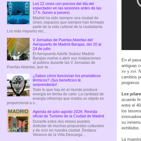
Los 22 cines con precios del día del
espectador en las sesiones antes de las
17 h. (lunes a jueves)
Madrid ha sido siempre una ciudad de
cines, espacios que siempre han formado
parte de la vida cultural de la ciudadanía.
Los más mayores rec...
V Jornadas de Puertas Abiertas del
Aeropuerto de Madrid-Barajas, del 20 al
24 de julio
El Aeropuerto Adolfo Suárez Madrid-
Barajas vuelve a abrir sus instalaciones
En el pasa
al público durante las V Jornadas de
antiguas c
Puertas Abiertas, que se ...
xv y xvi. 
¿Sabes cómo funcionan los prismáticos
cambios po
térmicos? ¡Sus beneficios te
progresos 
sorprenderán!
Todo lo que hay en el mundo produce
Los pilar
energía en forma de calor. La cantidad de
energía infrarroja que irradia un objeto es
acuerdo fi
proporcional a s...
entre el 4
los tesoro
Agenda de julio-agosto 2026. Revista
oficial de Turismo de la Ciudad de Madrid
innovadora
Durante estos dos meses puedes
su inmensa
disfrutar de muchas propuestas culturales
exhibidos.
y de ocio en nuestra ciudad. Destaca:
Veranos de la Villa Descarga ...
La muestra