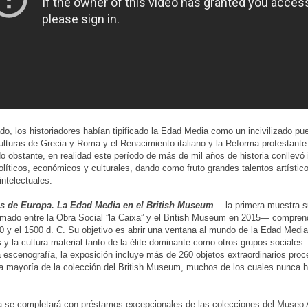
do, los historiadores habían tipificado la Edad Media como un incivilizado pue
ulturas de Grecia y Roma y el Renacimiento italiano y la Reforma protestante 
No obstante, en realidad este período de más de mil años de historia conllev
líticos, económicos y culturales, dando como fruto grandes talentos artístic
intelectuales.
es de Europa. La Edad Media en el British Museum
—la primera muestra su
rmado entre la Obra Social ”la Caixa” y el British Museum en 2015— compren
00 y el 1500 d. C. Su objetivo es abrir una ventana al mundo de la Edad Media 
s y la cultura material tanto de la élite dominante como otros grupos sociales
 escenografía, la exposición incluye más de 260 objetos extraordinarios pro
 mayoría de la colección del British Museum, muchos de los cuales nunca h
 se completará con préstamos excepcionales de las colecciones del Museo 