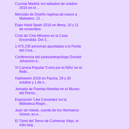
Cocinar Madrid, los sábados de octubre
2016 en el ...
Mercado de Diseño regresa de nuevo a
Matadero. 12 ...
Expo Halal Spain 2016 en Ifema, 10 y 11
de noviembre
Ciclo de Cine Africano en la Casa
Encendida. Del 3...
1.475.235 personas apuntadas a la Fiesta
del Cine....
Conferencia del paleoantropólogo Donald
Johanson e...
VI Carrera Popular 'Corre por el Niño' en el
Retir...
Halloween 2016 en Faunia. 29 y 30
octubre y 1 de n...
Jornada de Puertas Abiertas en el Museo
del Ferroc...
Exposición 'Like Cervantes' en la
Biblioteca Regio...
Juan sin miedo, cuento de los Hermanos
Grimm, en e...
El Túnel del Terror de Colmenar Viejo, el
más larg...