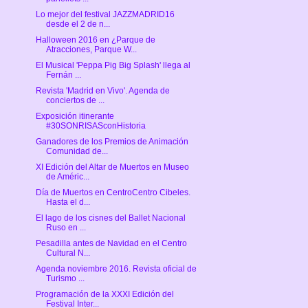
Lo mejor del festival JAZZMADRID16
desde el 2 de n...
Halloween 2016 en ¿Parque de
Atracciones, Parque W...
El Musical 'Peppa Pig Big Splash' llega al
Fernán ...
Revista 'Madrid en Vivo'. Agenda de
conciertos de ...
Exposición itinerante
#30SONRISASconHistoria
Ganadores de los Premios de Animación
Comunidad de...
XI Edición del Altar de Muertos en Museo
de Améric...
Día de Muertos en CentroCentro Cibeles.
Hasta el d...
El lago de los cisnes del Ballet Nacional
Ruso en ...
Pesadilla antes de Navidad en el Centro
Cultural N...
Agenda noviembre 2016. Revista oficial de
Turismo ...
Programación de la XXXI Edición del
Festival Inter...