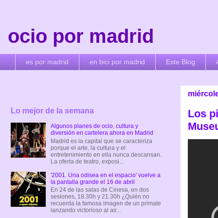
ocio por madrid
es por madrid
en bici por madrid
Este Blog
miércol
Lo mejor de la semana
Los p
Museu
Algunos planes de ocio, cultura y
diversión en cartelera ahora en Madrid
Madrid es la capital que se caracteriza
porque el arte, la cultura y el
entretenimiento en ella nunca descansan.
La oferta de teatro, exposi...
'2001. Una odisea en el espacio' vuelve a
la pantalla grande el 16 de abril
En 24 de las salas de Cinesa, en dos
sesiones, 18.30h y 21.30h ¿Quién no
recuerda la famosa imagen de un primate
lanzando victorioso al air...