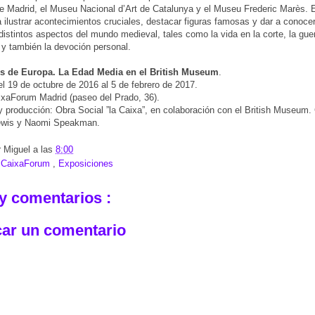
e Madrid, el Museu Nacional d’Art de Catalunya y el Museu Frederic Marès. 
 ilustrar acontecimientos cruciales, destacar figuras famosas y dar a conocer
 distintos aspectos del mundo medieval, tales como la vida en la corte, la guer
 y también la devoción personal.
es de Europa. La Edad Media en el British Museum
.
el 19 de octubre de 2016 al 5 de febrero de 2017.
ixaForum Madrid (paseo del Prado, 36).
 producción: Obra Social ”la Caixa”, en colaboración con el British Museum.
ewis y Naomi Speakman.
r
Miguel
a las
8:00
:
CaixaForum
,
Exposiciones
y comentarios :
car un comentario