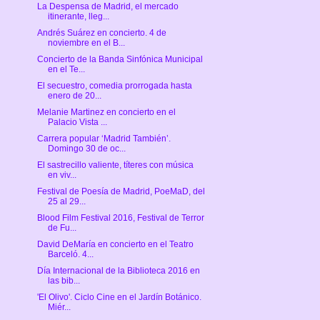
La Despensa de Madrid, el mercado
itinerante, lleg...
Andrés Suárez en concierto. 4 de
noviembre en el B...
Concierto de la Banda Sinfónica Municipal
en el Te...
El secuestro, comedia prorrogada hasta
enero de 20...
Melanie Martinez en concierto en el
Palacio Vista ...
Carrera popular ‘Madrid También’.
Domingo 30 de oc...
El sastrecillo valiente, títeres con música
en viv...
Festival de Poesía de Madrid, PoeMaD, del
25 al 29...
Blood Film Festival 2016, Festival de Terror
de Fu...
David DeMaría en concierto en el Teatro
Barceló. 4...
Día Internacional de la Biblioteca 2016 en
las bib...
'El Olivo'. Ciclo Cine en el Jardín Botánico.
Miér...