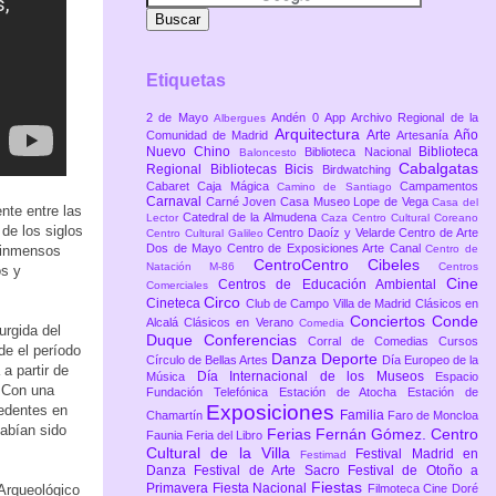
Etiquetas
2 de Mayo
Andén 0
App
Archivo Regional de la
Albergues
Arquitectura
Arte
Año
Comunidad de Madrid
Artesanía
Nuevo Chino
Biblioteca
Biblioteca Nacional
Baloncesto
Cabalgatas
Regional
Bibliotecas
Bicis
Birdwatching
Cabaret
Caja Mágica
Campamentos
Camino de Santiago
Carnaval
Carné Joven
Casa Museo Lope de Vega
Casa del
nte entre las
Catedral de la Almudena
Lector
Caza
Centro Cultural Coreano
de los siglos
Centro Daoíz y Velarde
Centro de Arte
Centro Cultural Galileo
Dos de Mayo
Centro de Exposiciones Arte Canal
ó inmensos
Centro de
CentroCentro Cibeles
Natación M-86
Centros
os y
Cine
Centros de Educación Ambiental
Comerciales
Circo
Cineteca
Club de Campo Villa de Madrid
Clásicos en
Conciertos
Conde
Alcalá
Clásicos en Verano
Comedia
rgida del
Duque
Conferencias
Corral de Comedias
Cursos
de el período
Danza
Deporte
Círculo de Bellas Artes
Día Europeo de la
a partir de
Día Internacional de los Museos
Música
Espacio
. Con una
Fundación Telefónica
Estación de Atocha
Estación de
Exposiciones
cedentes en
Familia
Chamartín
Faro de Moncloa
abían sido
Ferias
Fernán Gómez. Centro
Faunia
Feria del Libro
Cultural de la Villa
Festival Madrid en
Festimad
Danza
Festival de Arte Sacro
Festival de Otoño a
Fiestas
Primavera
Fiesta Nacional
Arqueológico
Filmoteca Cine Doré