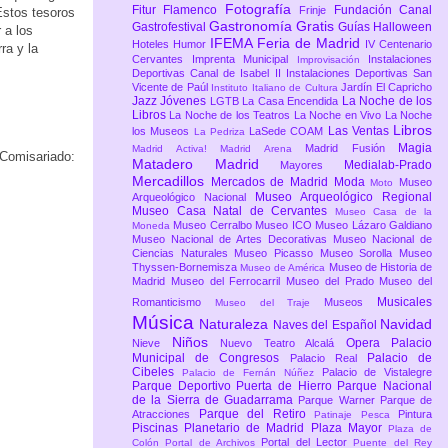
Fotografía
Fitur
Flamenco
Fundación Canal
Frinje
Estos tesoros
Gastronomía
Gratis
Gastrofestival
Guías
Halloween
 a los
IFEMA Feria de Madrid
Hoteles
Humor
IV Centenario
ra y la
Cervantes
Imprenta Municipal
Instalaciones
Improvisación
Deportivas Canal de Isabel II
Instalaciones Deportivas San
Vicente de Paúl
Jardín El Capricho
Instituto Italiano de Cultura
Jazz
Jóvenes
La Noche de los
LGTB
La Casa Encendida
Libros
La Noche de los Teatros
La Noche en Vivo
La Noche
Libros
Las Ventas
los Museos
LaSede COAM
La Pedriza
Magia
Madrid Fusión
Madrid Activa!
Madrid Arena
 Comisariado:
Matadero Madrid
Medialab-Prado
Mayores
Mercadillos
Mercados de Madrid
Moda
Museo
Moto
Museo Arqueológico Regional
Arqueológico Nacional
Museo Casa Natal de Cervantes
Museo Casa de la
Museo Cerralbo
Museo ICO
Museo Lázaro Galdiano
Moneda
Museo Nacional de Artes Decorativas
Museo Nacional de
Ciencias Naturales
Museo Picasso
Museo Sorolla
Museo
Thyssen-Bornemisza
Museo de Historia de
Museo de América
Madrid
Museo del Ferrocarril
Museo del Prado
Museo del
Musicales
Romanticismo
Museos
Museo del Traje
Música
Naturaleza
Navidad
Naves del Español
Niños
Opera
Palacio
Nieve
Nuevo Teatro Alcalá
Municipal de Congresos
Palacio de
Palacio Real
Cibeles
Palacio de Vistalegre
Palacio de Fernán Núñez
Parque Deportivo Puerta de Hierro
Parque Nacional
de la Sierra de Guadarrama
Parque Warner
Parque de
Parque del Retiro
Atracciones
Pintura
Patinaje
Pesca
Piscinas
Planetario de Madrid
Plaza Mayor
Plaza de
Portal del Lector
Colón
Portal de Archivos
Puente del Rey