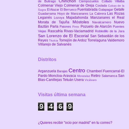
Chinchón
de Buitrago
Ciempozuelos
Collado Villalba
Colmenar Viejo
Colmenar de Oreja
Coslada
Cubas de la
Fuenlabrada
Getafe
El Atazar
El Berrueco
Galapagar
Sagra
Las Rozas
Guadarrama
Hoyo de Manzanares
La Cabrera
Leganés
Majadahonda
Manzanares el Real
Lozoya
Móstoles
Morata de Tajuña
Nuevo
Navalcarnero
Baztán
Parla
Pozuelo de Alarcón
Patones
Puentes
Pinto
Rascafría
Rivas-Vaciamadrid
Viejas
Robledillo de la Jara
San Lorenzo de El Escorial
San Sebastián de los
Reyes
Torrejón de Ardoz
Torrelaguna
Valdemoro
Titulcia
Villarejo de Salvanés
Distritos
Centro
Arganzuela
Chamberí
Fuencarral-El
Barajas
Pardo
Moncloa-Aravaca
Retiro
San
Salamanca
Moratalaz
Blas-Canillejas
Tetuán
Usera
Vicálvaro
Visitas última semana
9
4
6
9
¿Quieres recibir "ocio por madrid" en tu correo?