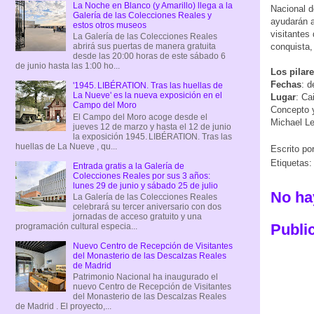
La Noche en Blanco (y Amarillo) llega a la
Nacional d
Galería de las Colecciones Reales y
ayudarán a
estos otros museos
visitantes
La Galería de las Colecciones Reales
conquista,
abrirá sus puertas de manera gratuita
desde las 20:00 horas de este sábado 6
de junio hasta las 1:00 ho...
Los pilar
Fechas
: d
'1945. LIBÉRATION. Tras las huellas de
La Nueve' es la nueva exposición en el
Lugar
: Ca
Campo del Moro
Concepto y
El Campo del Moro acoge desde el
Michael L
jueves 12 de marzo y hasta el 12 de junio
la exposición 1945. LIBÉRATION. Tras las
huellas de La Nueve , qu...
Escrito po
Etiquetas
Entrada gratis a la Galería de
Colecciones Reales por sus 3 años:
lunes 29 de junio y sábado 25 de julio
No ha
La Galería de las Colecciones Reales
celebrará su tercer aniversario con dos
jornadas de acceso gratuito y una
Publi
programación cultural especia...
Nuevo Centro de Recepción de Visitantes
del Monasterio de las Descalzas Reales
de Madrid
Patrimonio Nacional ha inaugurado el
nuevo Centro de Recepción de Visitantes
del Monasterio de las Descalzas Reales
de Madrid . El proyecto,...