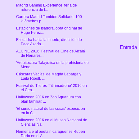
Madrid Gaming Experience, feria de
referencia de l...
Carrera Madrid También Solidario, 100
kilómetros p...
Estaciones de Isadora, obra original de
Hugo Pérez...
Escuadra hacia la muerte, dirección de
Paco Azorín...
Entrada 
ALCINE 2016, Festival de Cine de Alcalá
de Henares...
'Arquitectura Talayótica en la prehistoria de
Meno...
Cáscaras Vacías, de Magda Labarga y
Laila Ripoll, ...
Festival de Títeres ‘Titirimadroño’ 2016 en
el Cen...
Halloween 2016 en Zoo Aquarium con
plan familiar. ...
'El curso natural de las cosas' exposición
en la C...
Halloween 2016 en el Museo Nacional de
Ciencias Na...
Homenaje al poeta nicaragüense Rubén
Darío en el A...