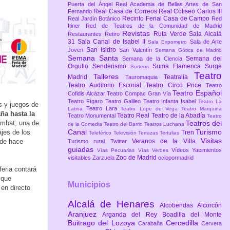
Puerta del Ángel
Real Academia de Bellas Artes de San
Real Casa de Correos
Real Coliseo Carlos III
Fernando
Recinto Ferial Casa de Campo
Real Jardín Botánico
Red
Itiner
Red de Teatros de la Comunidad de Madrid
Revistas
Ruta Verde
Sala Alcalá
Restaurantes
Retiro
31
Sala Canal de Isabel II
Sala de Arte
Sala Expometro
San Isidro
Joven
San Valentín
Semana Gótica de Madrid
Semana Santa
Semana del
Semana de la Ciencia
Orgullo
Senderismo
Suma Flamenca
Surge
Sorteos
Teatro
Talleres
Madrid
Teatralia
Tauromaquia
Teatro Auditorio Escorial
Teatro Circo Price
Teatro
Teatro Español
Cofidis Alcázar
Teatro Compac Gran Vía
Teatro Fígaro
Teatro Galileo
Teatro Infanta Isabel
Teatro La
s y juegos de
Teatro Lara
Latina
Teatro Lope de Vega
Teatro Marquina
ña hasta la
Teatro Real
Teatro de la Abadía
Teatro Monumental
Teatro
ombat; una de
Teatros del
de la Comedia
Teatro del Barrio
Teatros Luchana
Canal
Turismo
ajes de los
Tren
Teleférico
Televisión
Terrazas
Tertulias
Visitas
 de hace
Veranos de la Villa
Turismo rural
Twitter
guiadas
Vídeos
Yacimientos
Vías Pecuarias
Vías Verdes
Zoo de Madrid
visitables
Zarzuela
ociopormadrid
feria contará
 que
Municipios
 en directo
Alcalá de Henares
Alcobendas
Alcorcón
Aranjuez
Arganda del Rey
Boadilla del Monte
Buitrago del Lozoya
Cercedilla
Carabaña
Cervera