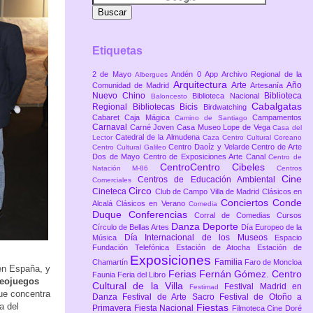
Etiquetas
2 de Mayo
Andén 0
App
Archivo Regional de la
Albergues
Arquitectura
Arte
Año
Comunidad de Madrid
Artesanía
Nuevo Chino
Biblioteca
Biblioteca Nacional
Baloncesto
Cabalgatas
Regional
Bibliotecas
Bicis
Birdwatching
Cabaret
Caja Mágica
Campamentos
Camino de Santiago
Carnaval
Carné Joven
Casa Museo Lope de Vega
Casa del
Catedral de la Almudena
Lector
Caza
Centro Cultural Coreano
Centro Daoíz y Velarde
Centro de Arte
Centro Cultural Galileo
Dos de Mayo
Centro de Exposiciones Arte Canal
Centro de
CentroCentro Cibeles
Natación M-86
Centros
Cine
Centros de Educación Ambiental
Comerciales
Circo
Cineteca
Club de Campo Villa de Madrid
Clásicos en
Conciertos
Conde
Alcalá
Clásicos en Verano
Comedia
Duque
Conferencias
Corral de Comedias
Cursos
Danza
Deporte
Círculo de Bellas Artes
Día Europeo de la
Día Internacional de los Museos
Música
Espacio
Fundación Telefónica
Estación de Atocha
Estación de
Exposiciones
Familia
Chamartín
Faro de Moncloa
 en España, y
Ferias
Fernán Gómez. Centro
Faunia
Feria del Libro
deojuegos
Cultural de la Villa
Festival Madrid en
Festimad
ue concentra
Danza
Festival de Arte Sacro
Festival de Otoño a
a del
Fiestas
Primavera
Fiesta Nacional
Filmoteca Cine Doré