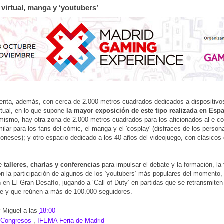
 virtual, manga y ‘youtubers’
uenta, además, con cerca de 2.000 metros cuadrados dedicados a dispositivo
irtual, en lo que supone
la mayor exposición de este tipo realizada en Espa
imismo, hay otra zona de 2.000 metros cuadrados para los aficionados al e-c
ilar para los fans del cómic, el manga y el 'cosplay' (disfraces de los person
oneses); y otro espacio dedicado a los 40 años del videojuego, con clásicos
e
talleres, charlas y conferencias
para impulsar el debate y la formación, la 
n la participación de algunos de los ‘youtubers’ más populares del momento,
 en El Gran Desafío, jugando a ‘Call of Duty’ en partidas que se retransmiten
e y que reúnen a más de 100.000 seguidores.
r
Miguel
a las
18:00
:
Congresos
,
IFEMA Feria de Madrid