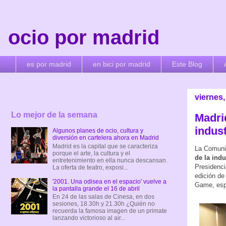
ocio por madrid
es por madrid
en bici por madrid
Este Blog
viernes,
Lo mejor de la semana
Madri
indust
Algunos planes de ocio, cultura y
diversión en cartelera ahora en Madrid
Madrid es la capital que se caracteriza
La Comuni
porque el arte, la cultura y el
de la ind
entretenimiento en ella nunca descansan.
Presidenci
La oferta de teatro, exposi...
edición de
'2001. Una odisea en el espacio' vuelve a
Game, espe
la pantalla grande el 16 de abril
En 24 de las salas de Cinesa, en dos
sesiones, 18.30h y 21.30h ¿Quién no
recuerda la famosa imagen de un primate
lanzando victorioso al air...