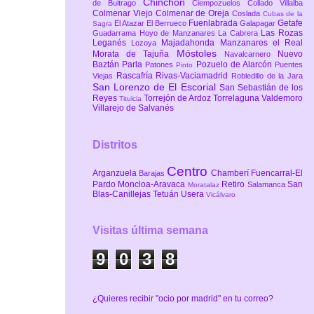
Chinchón
de Buitrago
Ciempozuelos
Collado Villalba
Colmenar Viejo
Colmenar de Oreja
Coslada
Cubas de la
Fuenlabrada
Getafe
El Atazar
El Berrueco
Galapagar
Sagra
Las Rozas
Guadarrama
Hoyo de Manzanares
La Cabrera
Leganés
Majadahonda
Manzanares el Real
Lozoya
Móstoles
Morata de Tajuña
Nuevo
Navalcarnero
Baztán
Parla
Pozuelo de Alarcón
Patones
Puentes
Pinto
Rascafría
Rivas-Vaciamadrid
Viejas
Robledillo de la Jara
San Lorenzo de El Escorial
San Sebastián de los
Reyes
Torrejón de Ardoz
Torrelaguna
Valdemoro
Titulcia
Villarejo de Salvanés
Distritos
Centro
Arganzuela
Chamberí
Fuencarral-El
Barajas
Pardo
Moncloa-Aravaca
Retiro
San
Salamanca
Moratalaz
Blas-Canillejas
Tetuán
Usera
Vicálvaro
Visitas última semana
9
0
3
8
¿Quieres recibir "ocio por madrid" en tu correo?