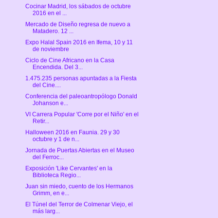
Cocinar Madrid, los sábados de octubre
2016 en el ...
Mercado de Diseño regresa de nuevo a
Matadero. 12 ...
Expo Halal Spain 2016 en Ifema, 10 y 11
de noviembre
Ciclo de Cine Africano en la Casa
Encendida. Del 3...
1.475.235 personas apuntadas a la Fiesta
del Cine....
Conferencia del paleoantropólogo Donald
Johanson e...
VI Carrera Popular 'Corre por el Niño' en el
Retir...
Halloween 2016 en Faunia. 29 y 30
octubre y 1 de n...
Jornada de Puertas Abiertas en el Museo
del Ferroc...
Exposición 'Like Cervantes' en la
Biblioteca Regio...
Juan sin miedo, cuento de los Hermanos
Grimm, en e...
El Túnel del Terror de Colmenar Viejo, el
más larg...