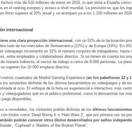
 facturó más de 510 millones de euros en 2015, lo que sitúa a España como 
os en el ranking europeo y octavo a nivel mundial. La previsión es que los in
un ritmo superior al 20% anual y se acerquen ya a los 1.150 millones en 2019
ón internacional
tiene una clara proyección internacional
, con un 52% de la facturación pro
sobre todo de los mercados de Norteamérica (22%) y de Europa (19%). En 2015,
el videojuego incrementó un 32% el número conjunto de trabajadores, hasta 
les, entre empleados y colaboradores directos. Si se tienen en cuenta los em
de manera indirecta, el sector da trabajo a cerca de 8.000 personas. La previ
 se superen los 10.000 empleos directos.
0 metros cuadrados de Madrid Gaming Experience (
en los pabellones 12 y 
 a los asistentes disfrutar de los últimos lanzamientos en videojuegos y de te
stinada al ocio. El enfoque de la feria es experiencial e interactivo, más cent
s y videojugadores que en el público profesional, como lo demuestran los má
 juego disponibles.
ivo a novedades, los visitantes podrán disfrutar de los
últimos lanzamientos
con títulos como ‘Dead Rising 4’ o ‘Halo Wars 2’, que por primera vez se pod
ambién podrán conocer otros títulos desarrollados por sellos independi
Brutale’, ‘Cuphead’ o ‘Raiders of the Broken Planet’.