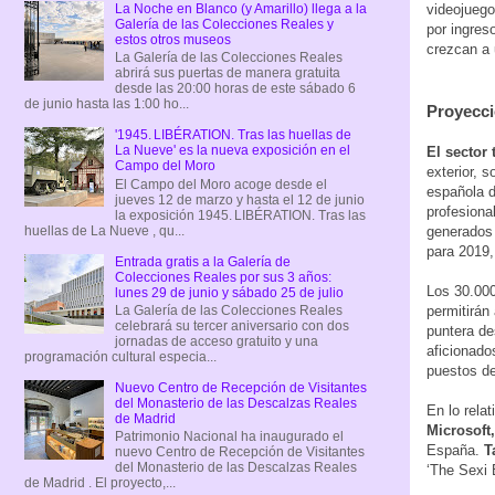
La Noche en Blanco (y Amarillo) llega a la
videojuego
Galería de las Colecciones Reales y
por ingres
estos otros museos
crezcan a 
La Galería de las Colecciones Reales
abrirá sus puertas de manera gratuita
desde las 20:00 horas de este sábado 6
de junio hasta las 1:00 ho...
Proyecci
'1945. LIBÉRATION. Tras las huellas de
La Nueve' es la nueva exposición en el
El sector 
Campo del Moro
exterior, 
El Campo del Moro acoge desde el
española d
jueves 12 de marzo y hasta el 12 de junio
profesiona
la exposición 1945. LIBÉRATION. Tras las
huellas de La Nueve , qu...
generados 
para 2019,
Entrada gratis a la Galería de
Colecciones Reales por sus 3 años:
Los 30.00
lunes 29 de junio y sábado 25 de julio
permitirán
La Galería de las Colecciones Reales
celebrará su tercer aniversario con dos
puntera de
jornadas de acceso gratuito y una
aficionado
programación cultural especia...
puestos de
Nuevo Centro de Recepción de Visitantes
del Monasterio de las Descalzas Reales
En lo relat
de Madrid
Microsoft,
Patrimonio Nacional ha inaugurado el
España.
T
nuevo Centro de Recepción de Visitantes
del Monasterio de las Descalzas Reales
‘The Sexi 
de Madrid . El proyecto,...