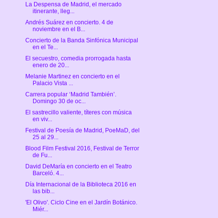
La Despensa de Madrid, el mercado
itinerante, lleg...
Andrés Suárez en concierto. 4 de
noviembre en el B...
Concierto de la Banda Sinfónica Municipal
en el Te...
El secuestro, comedia prorrogada hasta
enero de 20...
Melanie Martinez en concierto en el
Palacio Vista ...
Carrera popular ‘Madrid También’.
Domingo 30 de oc...
El sastrecillo valiente, títeres con música
en viv...
Festival de Poesía de Madrid, PoeMaD, del
25 al 29...
Blood Film Festival 2016, Festival de Terror
de Fu...
David DeMaría en concierto en el Teatro
Barceló. 4...
Día Internacional de la Biblioteca 2016 en
las bib...
'El Olivo'. Ciclo Cine en el Jardín Botánico.
Miér...