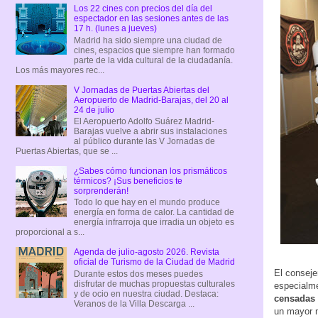
Los 22 cines con precios del día del
espectador en las sesiones antes de las
17 h. (lunes a jueves)
Madrid ha sido siempre una ciudad de
cines, espacios que siempre han formado
parte de la vida cultural de la ciudadanía.
Los más mayores rec...
V Jornadas de Puertas Abiertas del
Aeropuerto de Madrid-Barajas, del 20 al
24 de julio
El Aeropuerto Adolfo Suárez Madrid-
Barajas vuelve a abrir sus instalaciones
al público durante las V Jornadas de
Puertas Abiertas, que se ...
¿Sabes cómo funcionan los prismáticos
térmicos? ¡Sus beneficios te
sorprenderán!
Todo lo que hay en el mundo produce
energía en forma de calor. La cantidad de
energía infrarroja que irradia un objeto es
proporcional a s...
Agenda de julio-agosto 2026. Revista
oficial de Turismo de la Ciudad de Madrid
El conseje
Durante estos dos meses puedes
disfrutar de muchas propuestas culturales
especialm
y de ocio en nuestra ciudad. Destaca:
censadas 
Veranos de la Villa Descarga ...
un mayor n