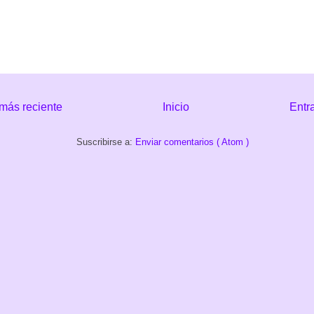
más reciente
Inicio
Entr
Suscribirse a:
Enviar comentarios ( Atom )