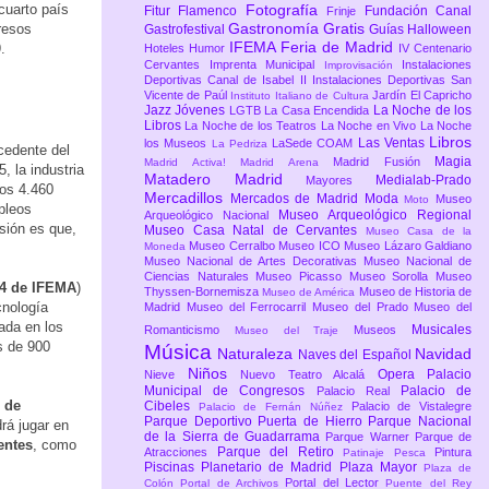
cuarto país
Fotografía
Fitur
Flamenco
Fundación Canal
Frinje
Gastronomía
Gratis
gresos
Gastrofestival
Guías
Halloween
IFEMA Feria de Madrid
.
Hoteles
Humor
IV Centenario
Cervantes
Imprenta Municipal
Instalaciones
Improvisación
Deportivas Canal de Isabel II
Instalaciones Deportivas San
Vicente de Paúl
Jardín El Capricho
Instituto Italiano de Cultura
Jazz
Jóvenes
La Noche de los
LGTB
La Casa Encendida
Libros
La Noche de los Teatros
La Noche en Vivo
La Noche
Libros
Las Ventas
los Museos
LaSede COAM
La Pedriza
cedente del
Magia
Madrid Fusión
Madrid Activa!
Madrid Arena
 la industria
Matadero Madrid
Medialab-Prado
Mayores
los 4.460
Mercadillos
Mercados de Madrid
Moda
Museo
Moto
pleos
Museo Arqueológico Regional
Arqueológico Nacional
sión es que,
Museo Casa Natal de Cervantes
Museo Casa de la
Museo Cerralbo
Museo ICO
Museo Lázaro Galdiano
Moneda
Museo Nacional de Artes Decorativas
Museo Nacional de
Ciencias Naturales
Museo Picasso
Museo Sorolla
Museo
14 de IFEMA
)
Thyssen-Bornemisza
Museo de Historia de
Museo de América
cnología
Madrid
Museo del Ferrocarril
Museo del Prado
Museo del
rada en los
Musicales
Romanticismo
Museos
Museo del Traje
s de 900
Música
Naturaleza
Navidad
Naves del Español
Niños
Opera
Palacio
Nieve
Nuevo Teatro Alcalá
Municipal de Congresos
Palacio de
Palacio Real
 de
Cibeles
Palacio de Vistalegre
Palacio de Fernán Núñez
Parque Deportivo Puerta de Hierro
Parque Nacional
rá jugar en
de la Sierra de Guadarrama
Parque Warner
Parque de
entes
, como
Parque del Retiro
Atracciones
Pintura
Patinaje
Pesca
Piscinas
Planetario de Madrid
Plaza Mayor
Plaza de
Portal del Lector
Colón
Portal de Archivos
Puente del Rey