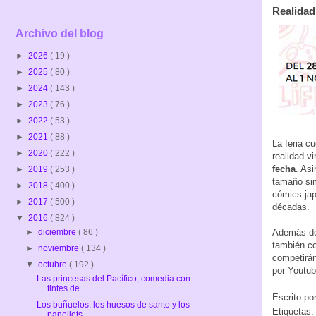
Realidad
Archivo del blog
►
2026
( 19 )
►
2025
( 80 )
►
2024
( 143 )
►
2023
( 76 )
►
2022
( 53 )
►
2021
( 88 )
La feria c
►
2020
( 222 )
realidad v
fecha
. As
►
2019
( 253 )
tamaño sim
►
2018
( 400 )
cómics jap
►
2017
( 500 )
décadas.
▼
2016
( 824 )
Además d
►
diciembre
( 86 )
también co
►
noviembre
( 134 )
competirán
▼
octubre
( 192 )
por Youtub
Las princesas del Pacífico, comedia con
tintes de ...
Escrito po
Los buñuelos, los huesos de santo y los
Etiquetas
panellets ...