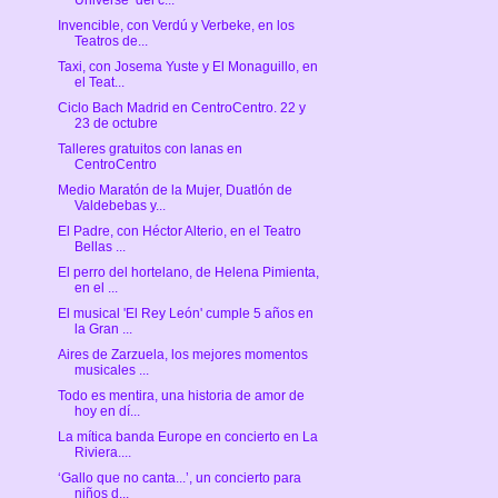
Invencible, con Verdú y Verbeke, en los
Teatros de...
Taxi, con Josema Yuste y El Monaguillo, en
el Teat...
Ciclo Bach Madrid en CentroCentro. 22 y
23 de octubre
Talleres gratuitos con lanas en
CentroCentro
Medio Maratón de la Mujer, Duatlón de
Valdebebas y...
El Padre, con Héctor Alterio, en el Teatro
Bellas ...
El perro del hortelano, de Helena Pimienta,
en el ...
El musical 'El Rey León' cumple 5 años en
la Gran ...
Aires de Zarzuela, los mejores momentos
musicales ...
Todo es mentira, una historia de amor de
hoy en dí...
La mítica banda Europe en concierto en La
Riviera....
‘Gallo que no canta...’, un concierto para
niños d...