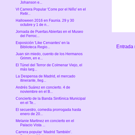
Johanson e...
VI Carrera Popular 'Corre por el Niño' en el
Retir...
Halloween 2016 en Faunia. 29 y 30
octubre y 1 de n...
Jornada de Puertas Abiertas en el Museo
del Ferroc...
Exposición 'Like Cervantes' en la
Entrada 
Biblioteca Regio...
Juan sin miedo, cuento de los Hermanos
Grimm, en e...
El Túnel del Terror de Colmenar Viejo, el
más larg...
La Despensa de Madrid, el mercado
itinerante, lleg...
Andrés Suárez en concierto. 4 de
noviembre en el B...
Concierto de la Banda Sinfónica Municipal
en el Te...
El secuestro, comedia prorrogada hasta
enero de 20...
Melanie Martinez en concierto en el
Palacio Vista ...
Carrera popular ‘Madrid También’.