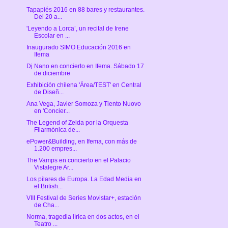
Tapapiés 2016 en 88 bares y restaurantes.
Del 20 a...
'Leyendo a Lorca’, un recital de Irene
Escolar en ...
Inaugurado SIMO Educación 2016 en
Ifema
Dj Nano en concierto en Ifema. Sábado 17
de diciembre
Exhibición chilena 'Área/TEST' en Central
de Diseñ...
Ana Vega, Javier Somoza y Tiento Nuovo
en 'Concier...
The Legend of Zelda por la Orquesta
Filarmónica de...
ePower&Building, en Ifema, con más de
1.200 empres...
The Vamps en concierto en el Palacio
Vistalegre Ar...
Los pilares de Europa. La Edad Media en
el British...
VIII Festival de Series Movistar+, estación
de Cha...
Norma, tragedia lírica en dos actos, en el
Teatro ...