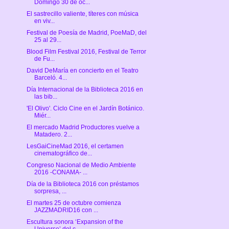
Domingo 30 de oc...
El sastrecillo valiente, títeres con música
en viv...
Festival de Poesía de Madrid, PoeMaD, del
25 al 29...
Blood Film Festival 2016, Festival de Terror
de Fu...
David DeMaría en concierto en el Teatro
Barceló. 4...
Día Internacional de la Biblioteca 2016 en
las bib...
'El Olivo'. Ciclo Cine en el Jardín Botánico.
Miér...
El mercado Madrid Productores vuelve a
Matadero. 2...
LesGaiCineMad 2016, el certamen
cinematográfico de...
Congreso Nacional de Medio Ambiente
2016 -CONAMA- ...
Día de la Biblioteca 2016 con préstamos
sorpresa, ...
El martes 25 de octubre comienza
JAZZMADRID16 con ...
Escultura sonora ‘Expansion of the
Universe’ del c...