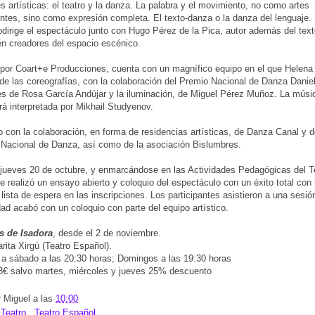
s artísticas: el teatro y la danza. La palabra y el movimiento, no como artes
ntes, sino como expresión completa. El texto-danza o la danza del lenguaje. 
odirige el espectáculo junto con Hugo Pérez de la Pica, autor además del te
n creadores del espacio escénico.
por Coart+e Producciones, cuenta con un magnífico equipo en el que Helena
de las coreografías, con la colaboración del Premio Nacional de Danza Daniel
es de Rosa García Andújar y la iluminación, de Miguel Pérez Muñoz. La músi
erá interpretada por Mikhail Studyenov.
 con la colaboración, en forma de residencias artísticas, de Danza Canal y d
Nacional de Danza, así como de la asociación Bislumbres.
jueves 20 de octubre, y enmarcándose en las Actividades Pedagógicas del T
e realizó un ensayo abierto y coloquio del espectáculo con un éxito total con 
 lista de espera en las inscripciones. Los participantes asistieron a una sesión
idad acabó con un coloquio con parte del equipo artístico.
s de Isadora
, desde el 2 de noviembre.
rita Xirgú (Teatro Español).
a sábado a las 20:30 horas; Domingos a las 19:30 horas
8€ salvo martes, miércoles y jueves 25% descuento
r
Miguel
a las
10:00
:
Teatro
,
Teatro Español