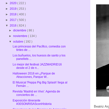
►
2020
( 222 )
►
2019
( 253 )
►
2018
( 400 )
►
2017
( 500 )
▼
2016
( 824 )
►
diciembre
( 86 )
►
noviembre
( 134 )
▼
octubre
( 192 )
Las princesas del Pacífico, comedia con
tintes de ...
Los buñuelos, los huesos de santo y los
panellets ...
Lo mejor del festival JAZZMADRID16
desde el 2 de n...
Halloween 2016 en ¿Parque de
Atracciones, Parque W...
El Musical 'Peppa Pig Big Splash' llega al
Fernán ...
Revista 'Madrid en Vivo'. Agenda de
conciertos de ...
Exposición itinerante
#30SONRISASconHistoria
Beatriz Ar