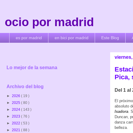
ocio por madrid
es por madrid
en bici por madrid
Este Blog
viernes,
Lo mejor de la semana
Estac
Pica,
Archivo del blog
Del 1 al
►
2026
( 19 )
El próximo
►
2025
( 80 )
absoluto d
►
2024
( 143 )
Isadora
. 
►
2023
( 76 )
Duncan, pr
danza cami
►
2022
( 53 )
belleza.
►
2021
( 88 )