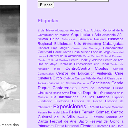
Etiquetas
2 de Mayo
Andén 0
App
Archivo Regional de la
Albergues
Arquitectura
Arte
Año
Comunidad de Madrid
Artesanía
Nuevo Chino
Biblioteca
Biblioteca Nacional
Baloncesto
Cabalgatas
Regional
Bibliotecas
Bicis
Birdwatching
Cabaret
Caja Mágica
Campamentos
Camino de Santiago
Carnaval
Carné Joven
Casa Museo Lope de Vega
Casa del
Catedral de la Almudena
Lector
Caza
Centro Cultural Coreano
Centro Daoíz y Velarde
Centro de Arte
Centro Cultural Galileo
Dos de Mayo
Centro de Exposiciones Arte Canal
Centro de
CentroCentro Cibeles
Natación M-86
Centros
Cine
Centros de Educación Ambiental
Comerciales
Circo
Cineteca
Club de Campo Villa de Madrid
Clásicos en
Conciertos
Conde
Alcalá
Clásicos en Verano
Comedia
Duque
Conferencias
Corral de Comedias
Cursos
Danza
Deporte
Círculo de Bellas Artes
Día Europeo de la
Día Internacional de los Museos
Música
Espacio
Fundación Telefónica
Estación de Atocha
Estación de
Exposiciones
Familia
Chamartín
Faro de Moncloa
Ferias
Fernán Gómez. Centro
Faunia
Feria del Libro
Cultural de la Villa
Festival Madrid en
Festimad
Danza
Festival de Arte Sacro
Festival de Otoño a
palmente dos
Fiestas
Primavera
Fiesta Nacional
Filmoteca Cine Doré