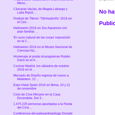
Meno...
Cáscaras Vacías, de Magda Labarga y
No ha
Laila Ripoll, ...
Festival de Títeres ‘Titirimadroño’ 2016 en
Publi
el Cen...
Halloween 2016 en Zoo Aquarium con
plan familiar. ...
'El curso natural de las cosas' exposición
en la C...
Halloween 2016 en el Museo Nacional de
Ciencias Na...
Homenaje al poeta nicaragüense Rubén
Darío en el A...
Cocinar Madrid, los sábados de octubre
2016 en el ...
Mercado de Diseño regresa de nuevo a
Matadero. 12 ...
Expo Halal Spain 2016 en Ifema, 10 y 11
de noviembre
Ciclo de Cine Africano en la Casa
Encendida. Del 3...
1.475.235 personas apuntadas a la Fiesta
del Cine....
Conferencia del paleoantropólogo Donald