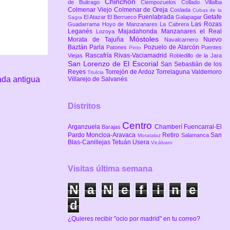
Chinchón
de Buitrago
Ciempozuelos
Collado Villalba
Colmenar Viejo
Colmenar de Oreja
Coslada
Cubas de la
Fuenlabrada
Getafe
El Atazar
El Berrueco
Galapagar
Sagra
Las Rozas
Guadarrama
Hoyo de Manzanares
La Cabrera
Leganés
Majadahonda
Manzanares el Real
Lozoya
Móstoles
Morata de Tajuña
Nuevo
Navalcarnero
Baztán
Parla
Pozuelo de Alarcón
Patones
Puentes
Pinto
Rascafría
Rivas-Vaciamadrid
Viejas
Robledillo de la Jara
San Lorenzo de El Escorial
San Sebastián de los
Reyes
Torrejón de Ardoz
Torrelaguna
Valdemoro
Titulcia
ada antigua
Villarejo de Salvanés
Distritos
Centro
Arganzuela
Chamberí
Fuencarral-El
Barajas
Pardo
Moncloa-Aravaca
Retiro
San
Salamanca
Moratalaz
Blas-Canillejas
Tetuán
Usera
Vicálvaro
Visitas última semana
N
a
N
e
f
i
n
e
d
¿Quieres recibir "ocio por madrid" en tu correo?