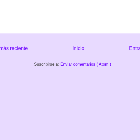
más reciente
Inicio
Entr
Suscribirse a:
Enviar comentarios ( Atom )