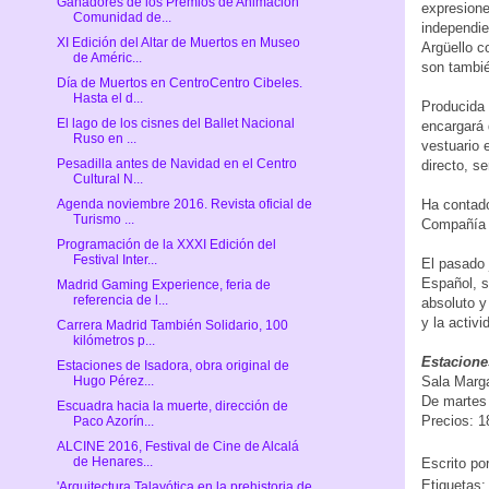
Ganadores de los Premios de Animación
expresione
Comunidad de...
independie
XI Edición del Altar de Muertos en Museo
Argüello c
de Améric...
son tambié
Día de Muertos en CentroCentro Cibeles.
Hasta el d...
Producida 
El lago de los cisnes del Ballet Nacional
encargará 
Ruso en ...
vestuario 
Pesadilla antes de Navidad en el Centro
directo, s
Cultural N...
Agenda noviembre 2016. Revista oficial de
Ha contado
Turismo ...
Compañía 
Programación de la XXXI Edición del
Festival Inter...
El pasado 
Español, s
Madrid Gaming Experience, feria de
referencia de l...
absoluto y
y la activ
Carrera Madrid También Solidario, 100
kilómetros p...
Estacione
Estaciones de Isadora, obra original de
Hugo Pérez...
Sala Marga
De martes 
Escuadra hacia la muerte, dirección de
Precios: 1
Paco Azorín...
ALCINE 2016, Festival de Cine de Alcalá
de Henares...
Escrito po
Etiquetas
'Arquitectura Talayótica en la prehistoria de