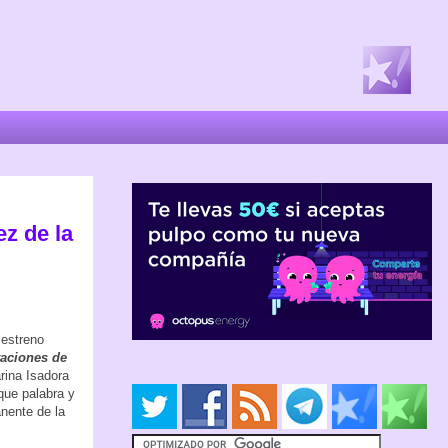
ez de la
 estreno
taciones de
arina Isadora
que palabra y
nente de la