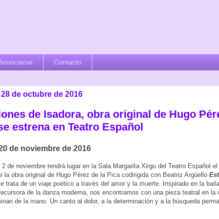
Anunciarse
Contacto
 28 de octubre de 2016
iones de Isadora, obra original de Hugo Pér
 se estrena en Teatro Español
 20 de noviembre de 2016
 2 de noviembre tendrá lugar en la Sala Margarita Xirgu del Teatro Español el
e la obra original de Hugo Pérez de la Pica codirigida con Beatriz Argüello
Es
Se trata de un viaje poético a través del amor y la muerte. Inspirado en la bail
ecursora de la danza moderna, nos encontramos con una pieza teatral en la 
nan de la mano. Un canto al dolor, a la determinación y a la búsqueda perma