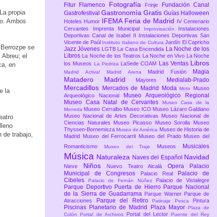
Fotografía
Fitur
Flamenco
Fundación Canal
Frinje
La propia
Gastronomía
Gratis
Gastrofestival
Guías
Halloween
IFEMA Feria de Madrid
xto. Ambos
Hoteles
Humor
IV Centenario
Cervantes
Imprenta Municipal
Instalaciones
Improvisación
Deportivas Canal de Isabel II
Instalaciones Deportivas San
Vicente de Paúl
Jardín El Capricho
Instituto Italiano de Cultura
 Berrozpe se
Jazz
Jóvenes
La Noche de los
LGTB
La Casa Encendida
 Abreu; el
Libros
La Noche de los Teatros
La Noche en Vivo
La Noche
Libros
Las Ventas
los Museos
LaSede COAM
ca, en
La Pedriza
Magia
Madrid Fusión
Madrid Activa!
Madrid Arena
Matadero Madrid
Medialab-Prado
Mayores
Mercadillos
Mercados de Madrid
Moda
Museo
Moto
e la
Museo Arqueológico Regional
Arqueológico Nacional
Museo Casa Natal de Cervantes
Museo Casa de la
Museo Cerralbo
Museo ICO
Museo Lázaro Galdiano
Moneda
Museo Nacional de Artes Decorativas
Museo Nacional de
eatro
Ciencias Naturales
Museo Picasso
Museo Sorolla
Museo
lleno
Thyssen-Bornemisza
Museo de Historia de
Museo de América
 de trabajo,
Madrid
Museo del Ferrocarril
Museo del Prado
Museo del
Musicales
Romanticismo
Museos
Museo del Traje
Música
Naturaleza
Navidad
Naves del Español
Niños
Opera
Palacio
Nieve
Nuevo Teatro Alcalá
Municipal de Congresos
Palacio de
Palacio Real
Cibeles
Palacio de Vistalegre
Palacio de Fernán Núñez
Parque Deportivo Puerta de Hierro
Parque Nacional
de la Sierra de Guadarrama
Parque Warner
Parque de
Parque del Retiro
Atracciones
Pintura
Patinaje
Pesca
Piscinas
Planetario de Madrid
Plaza Mayor
Plaza de
Portal del Lector
Colón
Portal de Archivos
Puente del Rey