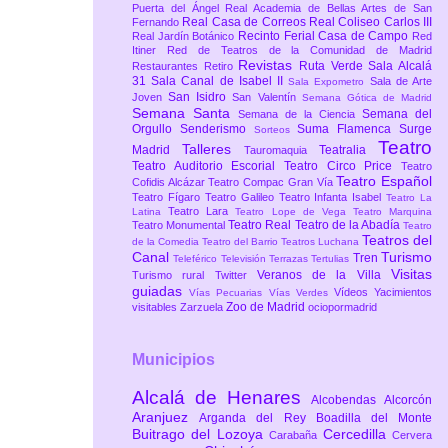
Puerta del Ángel
Real Academia de Bellas Artes de San
Real Casa de Correos
Real Coliseo Carlos III
Fernando
Recinto Ferial Casa de Campo
Real Jardín Botánico
Red
Itiner
Red de Teatros de la Comunidad de Madrid
Revistas
Ruta Verde
Sala Alcalá
Restaurantes
Retiro
31
Sala Canal de Isabel II
Sala de Arte
Sala Expometro
San Isidro
Joven
San Valentín
Semana Gótica de Madrid
Semana Santa
Semana del
Semana de la Ciencia
Orgullo
Senderismo
Suma Flamenca
Surge
Sorteos
Teatro
Talleres
Madrid
Teatralia
Tauromaquia
Teatro Auditorio Escorial
Teatro Circo Price
Teatro
Teatro Español
Cofidis Alcázar
Teatro Compac Gran Vía
Teatro Fígaro
Teatro Galileo
Teatro Infanta Isabel
Teatro La
Teatro Lara
Latina
Teatro Lope de Vega
Teatro Marquina
Teatro Real
Teatro de la Abadía
Teatro Monumental
Teatro
Teatros del
de la Comedia
Teatro del Barrio
Teatros Luchana
Canal
Turismo
Tren
Teleférico
Televisión
Terrazas
Tertulias
Visitas
Veranos de la Villa
Turismo rural
Twitter
guiadas
Vídeos
Yacimientos
Vías Pecuarias
Vías Verdes
Zoo de Madrid
visitables
Zarzuela
ociopormadrid
Municipios
Alcalá de Henares
Alcobendas
Alcorcón
Aranjuez
Arganda del Rey
Boadilla del Monte
Buitrago del Lozoya
Cercedilla
Carabaña
Cervera