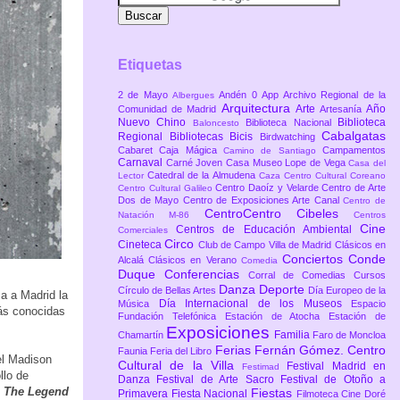
Etiquetas
2 de Mayo
Andén 0
App
Archivo Regional de la
Albergues
Arquitectura
Arte
Año
Comunidad de Madrid
Artesanía
Nuevo Chino
Biblioteca
Biblioteca Nacional
Baloncesto
Cabalgatas
Regional
Bibliotecas
Bicis
Birdwatching
Cabaret
Caja Mágica
Campamentos
Camino de Santiago
Carnaval
Carné Joven
Casa Museo Lope de Vega
Casa del
Catedral de la Almudena
Lector
Caza
Centro Cultural Coreano
Centro Daoíz y Velarde
Centro de Arte
Centro Cultural Galileo
Dos de Mayo
Centro de Exposiciones Arte Canal
Centro de
CentroCentro Cibeles
Natación M-86
Centros
Cine
Centros de Educación Ambiental
Comerciales
Circo
Cineteca
Club de Campo Villa de Madrid
Clásicos en
Conciertos
Conde
Alcalá
Clásicos en Verano
Comedia
Duque
Conferencias
Corral de Comedias
Cursos
Danza
Deporte
Círculo de Bellas Artes
Día Europeo de la
a a Madrid la
Día Internacional de los Museos
Música
Espacio
más conocidas
Fundación Telefónica
Estación de Atocha
Estación de
Exposiciones
Familia
Chamartín
Faro de Moncloa
Ferias
Fernán Gómez. Centro
Faunia
Feria del Libro
el Madison
Cultural de la Villa
Festival Madrid en
Festimad
llo de
Danza
Festival de Arte Sacro
Festival de Otoño a
o
The Legend
Fiestas
Primavera
Fiesta Nacional
Filmoteca Cine Doré