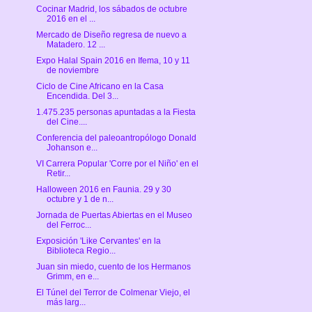
Cocinar Madrid, los sábados de octubre
2016 en el ...
Mercado de Diseño regresa de nuevo a
Matadero. 12 ...
Expo Halal Spain 2016 en Ifema, 10 y 11
de noviembre
Ciclo de Cine Africano en la Casa
Encendida. Del 3...
1.475.235 personas apuntadas a la Fiesta
del Cine....
Conferencia del paleoantropólogo Donald
Johanson e...
VI Carrera Popular 'Corre por el Niño' en el
Retir...
Halloween 2016 en Faunia. 29 y 30
octubre y 1 de n...
Jornada de Puertas Abiertas en el Museo
del Ferroc...
Exposición 'Like Cervantes' en la
Biblioteca Regio...
Juan sin miedo, cuento de los Hermanos
Grimm, en e...
El Túnel del Terror de Colmenar Viejo, el
más larg...