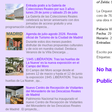
of Zelda:
Entrada gratis a la Galería de
Colecciones Reales por sus 3 años:
La Orquest
lunes 29 de junio y sábado 25 de julio
coro de 76
La Galería de las Colecciones Reales
una obra m
celebrará su tercer aniversario con dos
jornadas de acceso gratuito y una
programación cultural especia...
Palacio V
Fecha
: 29
Agenda de julio-agosto 2026. Revista
oficial de Turismo de la Ciudad de Madrid
Horario
: 
Durante estos dos meses puedes
Entradas
disfrutar de muchas propuestas culturales
y de ocio en nuestra ciudad. Destaca:
Escrito po
Veranos de la Villa Descarga ...
Etiquetas
'1945. LIBÉRATION. Tras las huellas de
La Nueve' es la nueva exposición en el
Campo del Moro
No ha
El Campo del Moro acoge desde el
jueves 12 de marzo y hasta el 12 de junio
la exposición 1945. LIBÉRATION. Tras las
Publi
huellas de La Nueve , qu...
Nuevo Centro de Recepción de Visitantes
del Monasterio de las Descalzas Reales
de Madrid
Patrimonio Nacional ha inaugurado el
nuevo Centro de Recepción de Visitantes
del Monasterio de las Descalzas Reales
de Madrid . El proyecto,...