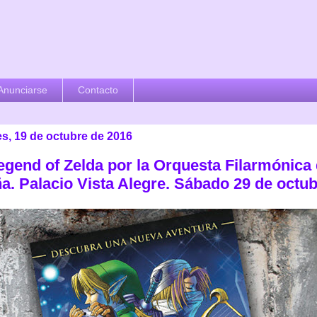
Anunciarse
Contacto
es, 19 de octubre de 2016
egend of Zelda por la Orquesta Filarmónica
a. Palacio Vista Alegre. Sábado 29 de octu