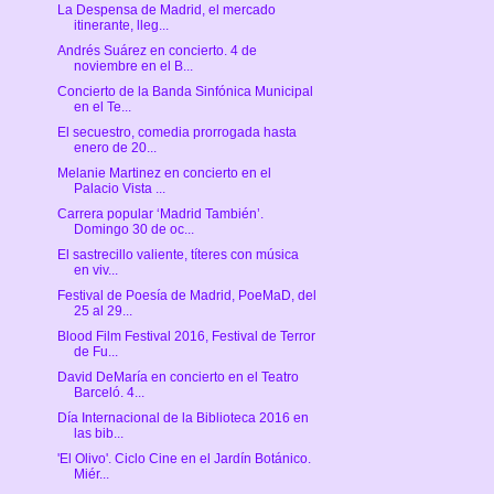
La Despensa de Madrid, el mercado
itinerante, lleg...
Andrés Suárez en concierto. 4 de
noviembre en el B...
Concierto de la Banda Sinfónica Municipal
en el Te...
El secuestro, comedia prorrogada hasta
enero de 20...
Melanie Martinez en concierto en el
Palacio Vista ...
Carrera popular ‘Madrid También’.
Domingo 30 de oc...
El sastrecillo valiente, títeres con música
en viv...
Festival de Poesía de Madrid, PoeMaD, del
25 al 29...
Blood Film Festival 2016, Festival de Terror
de Fu...
David DeMaría en concierto en el Teatro
Barceló. 4...
Día Internacional de la Biblioteca 2016 en
las bib...
'El Olivo'. Ciclo Cine en el Jardín Botánico.
Miér...