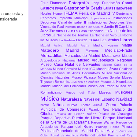
Fotografía
Fitur
Flamenco
Fundación Canal
Frinje
Gastronomía
Gratis
Gastrofestival
Guías
Halloween
IFEMA Feria de Madrid
na orquesta y
Hoteles
Humor
IV Centenario
Cervantes
Imprenta Municipal
Instalaciones
Improvisación
onsiderada
Deportivas Canal de Isabel II
Instalaciones Deportivas San
Vicente de Paúl
Jardín El Capricho
Instituto Italiano de Cultura
Jazz
Jóvenes
La Noche de los
LGTB
La Casa Encendida
Libros
La Noche de los Teatros
La Noche en Vivo
La Noche
Libros
Las Ventas
los Museos
LaSede COAM
La Pedriza
Magia
Madrid Fusión
Madrid Activa!
Madrid Arena
Matadero Madrid
Medialab-Prado
Mayores
Mercadillos
Mercados de Madrid
Moda
Museo
Moto
Museo Arqueológico Regional
Arqueológico Nacional
Museo Casa Natal de Cervantes
Museo Casa de la
Museo Cerralbo
Museo ICO
Museo Lázaro Galdiano
Moneda
Museo Nacional de Artes Decorativas
Museo Nacional de
Ciencias Naturales
Museo Picasso
Museo Sorolla
Museo
Thyssen-Bornemisza
Museo de Historia de
Museo de América
Madrid
Museo del Ferrocarril
Museo del Prado
Museo del
Musicales
Romanticismo
Museos
Museo del Traje
Música
Naturaleza
Navidad
Naves del Español
Niños
Opera
Palacio
Nieve
Nuevo Teatro Alcalá
Municipal de Congresos
Palacio de
Palacio Real
Cibeles
Palacio de Vistalegre
Palacio de Fernán Núñez
Parque Deportivo Puerta de Hierro
Parque Nacional
de la Sierra de Guadarrama
Parque Warner
Parque de
Parque del Retiro
Atracciones
Pintura
Patinaje
Pesca
Piscinas
Planetario de Madrid
Plaza Mayor
Plaza de
Portal del Lector
Colón
Portal de Archivos
Puente del Rey