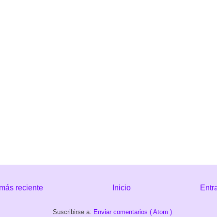
más reciente
Inicio
Entr
Suscribirse a:
Enviar comentarios ( Atom )