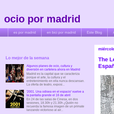
ocio por madrid
es por madrid
en bici por madrid
Este Blog
miércol
Lo mejor de la semana
The L
Españ
Algunos planes de ocio, cultura y
diversión en cartelera ahora en Madrid
Madrid es la capital que se caracteriza
porque el arte, la cultura y el
entretenimiento en ella nunca descansan.
La oferta de teatro, exposi...
'2001. Una odisea en el espacio' vuelve a
la pantalla grande el 16 de abril
En 24 de las salas de Cinesa, en dos
sesiones, 18.30h y 21.30h ¿Quién no
recuerda la famosa imagen de un primate
lanzando victorioso al air...