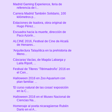
Madrid Gaming Experience, feria de
referencia de l...
Carrera Madrid También Solidario, 100
kilómetros p...
Estaciones de Isadora, obra original de
Hugo Pérez...
Escuadra hacia la muerte, dirección de
Paco Azorín...
ALCINE 2016, Festival de Cine de Alcalá
de Henares...
'Arquitectura Talayótica en la prehistoria de
Meno...
Cáscaras Vacías, de Magda Labarga y
Laila Ripoll, ...
Festival de Títeres ‘Titirimadroño’ 2016 en
el Cen...
Halloween 2016 en Zoo Aquarium con
plan familiar. ...
'El curso natural de las cosas' exposición
en la C...
Halloween 2016 en el Museo Nacional de
Ciencias Na...
Homenaje al poeta nicaragüense Rubén
Darío en el A...