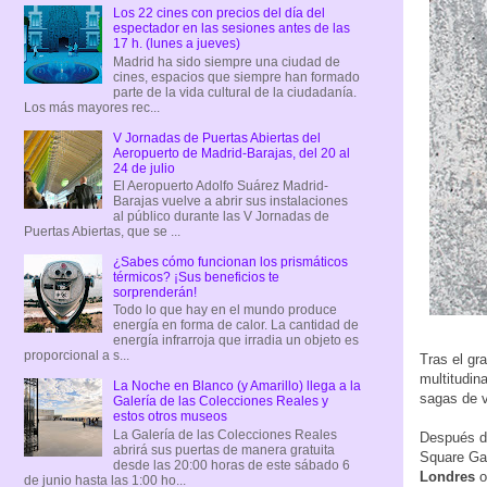
Los 22 cines con precios del día del
espectador en las sesiones antes de las
17 h. (lunes a jueves)
Madrid ha sido siempre una ciudad de
cines, espacios que siempre han formado
parte de la vida cultural de la ciudadanía.
Los más mayores rec...
V Jornadas de Puertas Abiertas del
Aeropuerto de Madrid-Barajas, del 20 al
24 de julio
El Aeropuerto Adolfo Suárez Madrid-
Barajas vuelve a abrir sus instalaciones
al público durante las V Jornadas de
Puertas Abiertas, que se ...
¿Sabes cómo funcionan los prismáticos
térmicos? ¡Sus beneficios te
sorprenderán!
Todo lo que hay en el mundo produce
energía en forma de calor. La cantidad de
energía infrarroja que irradia un objeto es
proporcional a s...
Tras el gr
multitudin
La Noche en Blanco (y Amarillo) llega a la
sagas de v
Galería de las Colecciones Reales y
estos otros museos
La Galería de las Colecciones Reales
Después de
abrirá sus puertas de manera gratuita
Square Ga
desde las 20:00 horas de este sábado 6
Londres
o
de junio hasta las 1:00 ho...