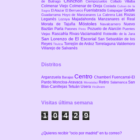
Chinchón
de Buitrago
Ciempozuelos
Collado Villalba
Colmenar Viejo
Colmenar de Oreja
Coslada
Cubas de la
Fuenlabrada
Getafe
El Atazar
El Berrueco
Galapagar
Sagra
Las Rozas
Guadarrama
Hoyo de Manzanares
La Cabrera
Leganés
Majadahonda
Manzanares el Real
Lozoya
Móstoles
Morata de Tajuña
Nuevo
Navalcarnero
Baztán
Parla
Pozuelo de Alarcón
Patones
Puentes
Pinto
Rascafría
Rivas-Vaciamadrid
Viejas
Robledillo de la Jara
San Lorenzo de El Escorial
San Sebastián de los
Reyes
Torrejón de Ardoz
Torrelaguna
Valdemoro
Titulcia
Villarejo de Salvanés
Distritos
Centro
Arganzuela
Chamberí
Fuencarral-El
Barajas
Pardo
Moncloa-Aravaca
Retiro
San
Salamanca
Moratalaz
Blas-Canillejas
Tetuán
Usera
Vicálvaro
Visitas última semana
1
0
4
2
9
¿Quieres recibir "ocio por madrid" en tu correo?