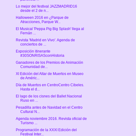
Lo mejor del festival JAZZMADRID16
desde el 2 de n...
Halloween 2016 en ¿Parque de
Atracciones, Parque W...
El Musical 'Peppa Pig Big Splash' llega al
Fernán ...
Revista 'Madrid en Vivo'. Agenda de
conciertos de ...
Exposición itinerante
#30SONRISASconHistoria
Ganadores de los Premios de Animación
Comunidad de...
XI Edición del Altar de Muertos en Museo
de Améric...
Día de Muertos en CentroCentro Cibeles.
Hasta el d...
El lago de los cisnes del Ballet Nacional
Ruso en ...
Pesadilla antes de Navidad en el Centro
Cultural N...
Agenda noviembre 2016. Revista oficial de
Turismo ...
Programación de la XXXI Edición del
Festival Inter...