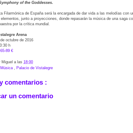
 Symphony of the Goddesses.
a Filarmónica de España será la encargada de dar vida a las melodías con u
 elementos, junto a proyecciones, donde repasarán la música de una saga c
aestra por la crítica mundial.
istalegre Arena
 de octubre de 2016
20:30 h
:
65-89 €
r
Miguel
a las
18:00
:
Música
,
Palacio de Vistalegre
y comentarios :
car un comentario