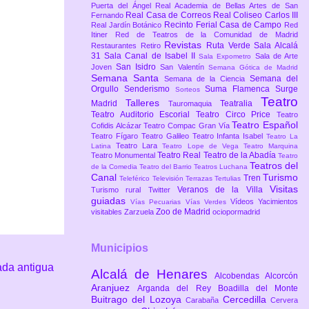
Puerta del Ángel
Real Academia de Bellas Artes de San
Real Casa de Correos
Real Coliseo Carlos III
Fernando
Recinto Ferial Casa de Campo
Real Jardín Botánico
Red
Itiner
Red de Teatros de la Comunidad de Madrid
Revistas
Ruta Verde
Sala Alcalá
Restaurantes
Retiro
31
Sala Canal de Isabel II
Sala de Arte
Sala Expometro
San Isidro
Joven
San Valentín
Semana Gótica de Madrid
Semana Santa
Semana del
Semana de la Ciencia
Orgullo
Senderismo
Suma Flamenca
Surge
Sorteos
Teatro
Talleres
Madrid
Teatralia
Tauromaquia
Teatro Auditorio Escorial
Teatro Circo Price
Teatro
Teatro Español
Cofidis Alcázar
Teatro Compac Gran Vía
Teatro Fígaro
Teatro Galileo
Teatro Infanta Isabel
Teatro La
Teatro Lara
Latina
Teatro Lope de Vega
Teatro Marquina
Teatro Real
Teatro de la Abadía
Teatro Monumental
Teatro
Teatros del
de la Comedia
Teatro del Barrio
Teatros Luchana
Canal
Turismo
Tren
Teleférico
Televisión
Terrazas
Tertulias
Visitas
Veranos de la Villa
Turismo rural
Twitter
guiadas
Vídeos
Yacimientos
Vías Pecuarias
Vías Verdes
Zoo de Madrid
visitables
Zarzuela
ociopormadrid
Municipios
ada antigua
Alcalá de Henares
Alcobendas
Alcorcón
Aranjuez
Arganda del Rey
Boadilla del Monte
Buitrago del Lozoya
Cercedilla
Carabaña
Cervera