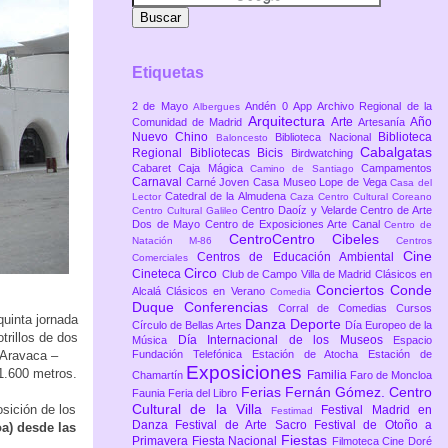
Etiquetas
2 de Mayo
Andén 0
App
Archivo Regional de la
Albergues
Arquitectura
Arte
Año
Comunidad de Madrid
Artesanía
Nuevo Chino
Biblioteca
Biblioteca Nacional
Baloncesto
Cabalgatas
Regional
Bibliotecas
Bicis
Birdwatching
Cabaret
Caja Mágica
Campamentos
Camino de Santiago
Carnaval
Carné Joven
Casa Museo Lope de Vega
Casa del
Catedral de la Almudena
Lector
Caza
Centro Cultural Coreano
Centro Daoíz y Velarde
Centro de Arte
Centro Cultural Galileo
Dos de Mayo
Centro de Exposiciones Arte Canal
Centro de
CentroCentro Cibeles
Natación M-86
Centros
Cine
Centros de Educación Ambiental
Comerciales
Circo
Cineteca
Club de Campo Villa de Madrid
Clásicos en
Conciertos
Conde
Alcalá
Clásicos en Verano
Comedia
Duque
Conferencias
Corral de Comedias
Cursos
uinta jornada
Danza
Deporte
Círculo de Bellas Artes
Día Europeo de la
trillos de dos
Día Internacional de los Museos
Música
Espacio
 Aravaca –
Fundación Telefónica
Estación de Atocha
Estación de
Exposiciones
 1.600 metros.
Familia
Chamartín
Faro de Moncloa
Ferias
Fernán Gómez. Centro
Faunia
Feria del Libro
Cultural de la Villa
sición de los
Festival Madrid en
Festimad
Danza
Festival de Arte Sacro
Festival de Otoño a
a) desde las
Fiestas
Primavera
Fiesta Nacional
Filmoteca Cine Doré