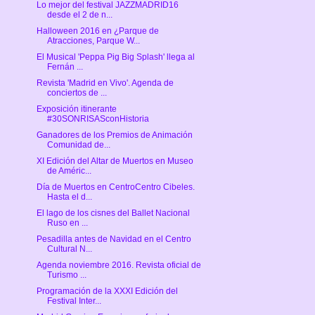
Lo mejor del festival JAZZMADRID16
desde el 2 de n...
Halloween 2016 en ¿Parque de
Atracciones, Parque W...
El Musical 'Peppa Pig Big Splash' llega al
Fernán ...
Revista 'Madrid en Vivo'. Agenda de
conciertos de ...
Exposición itinerante
#30SONRISASconHistoria
Ganadores de los Premios de Animación
Comunidad de...
XI Edición del Altar de Muertos en Museo
de Améric...
Día de Muertos en CentroCentro Cibeles.
Hasta el d...
El lago de los cisnes del Ballet Nacional
Ruso en ...
Pesadilla antes de Navidad en el Centro
Cultural N...
Agenda noviembre 2016. Revista oficial de
Turismo ...
Programación de la XXXI Edición del
Festival Inter...