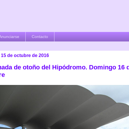
Anunciarse
Contacto
 15 de octubre de 2016
rnada de otoño del Hipódromo. Domingo 16 
re