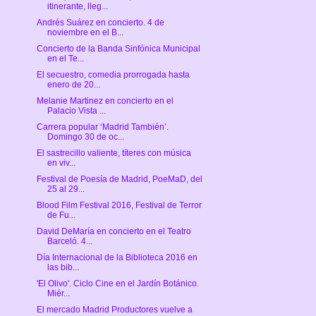
itinerante, lleg...
Andrés Suárez en concierto. 4 de
noviembre en el B...
Concierto de la Banda Sinfónica Municipal
en el Te...
El secuestro, comedia prorrogada hasta
enero de 20...
Melanie Martinez en concierto en el
Palacio Vista ...
Carrera popular ‘Madrid También’.
Domingo 30 de oc...
El sastrecillo valiente, títeres con música
en viv...
Festival de Poesía de Madrid, PoeMaD, del
25 al 29...
Blood Film Festival 2016, Festival de Terror
de Fu...
David DeMaría en concierto en el Teatro
Barceló. 4...
Día Internacional de la Biblioteca 2016 en
las bib...
'El Olivo'. Ciclo Cine en el Jardín Botánico.
Miér...
El mercado Madrid Productores vuelve a