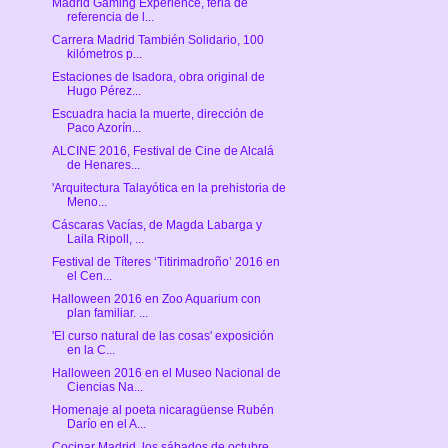
Madrid Gaming Experience, feria de
referencia de l...
Carrera Madrid También Solidario, 100
kilómetros p...
Estaciones de Isadora, obra original de
Hugo Pérez...
Escuadra hacia la muerte, dirección de
Paco Azorín...
ALCINE 2016, Festival de Cine de Alcalá
de Henares...
'Arquitectura Talayótica en la prehistoria de
Meno...
Cáscaras Vacías, de Magda Labarga y
Laila Ripoll, ...
Festival de Títeres ‘Titirimadroño’ 2016 en
el Cen...
Halloween 2016 en Zoo Aquarium con
plan familiar. ...
'El curso natural de las cosas' exposición
en la C...
Halloween 2016 en el Museo Nacional de
Ciencias Na...
Homenaje al poeta nicaragüense Rubén
Darío en el A...
Cocinar Madrid, los sábados de octubre