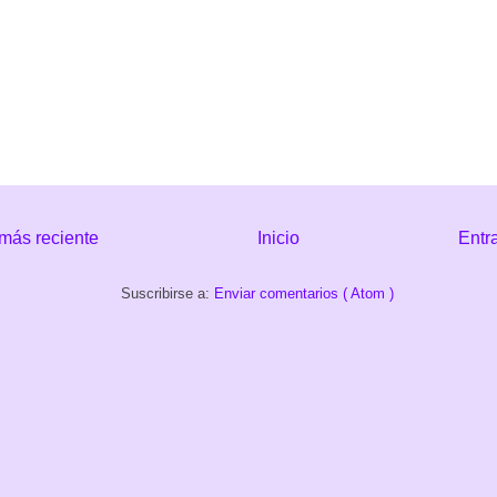
más reciente
Inicio
Entr
Suscribirse a:
Enviar comentarios ( Atom )