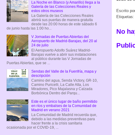
La Noche en Blanco (y Amarillo) llega a la
Galería de las Colecciones Reales y
Escrito po
estos otros museos
La Galería de las Colecciones Reales
Etiquetas
abrirá sus puertas de manera gratuita
desde las 20:00 horas de este sábado 6
de junio hasta las 1:00 ho...
No ha
V Jornadas de Puertas Abiertas del
Aeropuerto de Madrid-Barajas, del 20 al
Publi
24 de julio
El Aeropuerto Adolfo Suárez Madrid-
Barajas vuelve a abrir sus instalaciones
al público durante las V Jornadas de
Puertas Abiertas, que se ...
Sendas del Valle de la Fuenfría, mapa y
descripción
Camino del agua, Senda Victory, GR-10,
Camino Puricelli, La Calle Alta, Los
Miradores, Pico Majalasna y Calzada
Borbónica Dentro del Parqu...
Este es el único lugar de baño permitido
en ríos y embalses de la Comunidad de
Madrid en verano 2021
La Comunidad de Madrid recuerda que,
debido a las medidas preventivas para
hacer frente a la crisis sanitaria
ocasionada por el COVID-19, ...