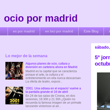
ocio por madrid
es por madrid
en bici por madrid
Este Blog
sábado,
Lo mejor de la semana
5º jo
octub
Algunos planes de ocio, cultura y
diversión en cartelera ahora en Madrid
Madrid es la capital que se caracteriza
porque el arte, la cultura y el
entretenimiento en ella nunca descansan.
La oferta de teatro, exposi...
'2001. Una odisea en el espacio' vuelve a
la pantalla grande el 16 de abril
En 24 de las salas de Cinesa, en dos
sesiones, 18.30h y 21.30h ¿Quién no
recuerda la famosa imagen de un primate
lanzando victorioso al air...