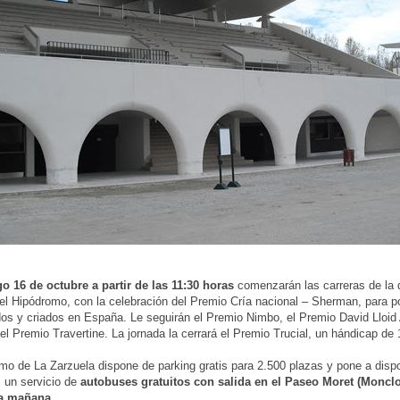
o 16 de octubre a partir de las 11:30 horas
comenzarán las carreras de la q
el Hipódromo, con la celebración del Premio Cría nacional – Sherman, para po
os y criados en España. Le seguirán el Premio Nimbo, el Premio David Lloid
 el Premio Travertine. La jornada la cerrará el Premio Trucial, un hándicap de
mo de La Zarzuela dispone de parking gratis para 2.500 plazas y pone a dispo
 un servicio de
autobuses gratuitos con salida en el Paseo Moret (Monclo
la mañana.