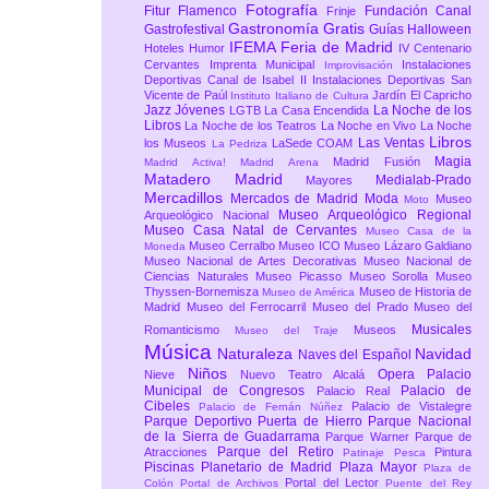
Fotografía
Fitur
Flamenco
Fundación Canal
Frinje
Gastronomía
Gratis
Gastrofestival
Guías
Halloween
IFEMA Feria de Madrid
Hoteles
Humor
IV Centenario
Cervantes
Imprenta Municipal
Instalaciones
Improvisación
Deportivas Canal de Isabel II
Instalaciones Deportivas San
Vicente de Paúl
Jardín El Capricho
Instituto Italiano de Cultura
Jazz
Jóvenes
La Noche de los
LGTB
La Casa Encendida
Libros
La Noche de los Teatros
La Noche en Vivo
La Noche
Libros
Las Ventas
los Museos
LaSede COAM
La Pedriza
Magia
Madrid Fusión
Madrid Activa!
Madrid Arena
Matadero Madrid
Medialab-Prado
Mayores
Mercadillos
Mercados de Madrid
Moda
Museo
Moto
Museo Arqueológico Regional
Arqueológico Nacional
Museo Casa Natal de Cervantes
Museo Casa de la
Museo Cerralbo
Museo ICO
Museo Lázaro Galdiano
Moneda
Museo Nacional de Artes Decorativas
Museo Nacional de
Ciencias Naturales
Museo Picasso
Museo Sorolla
Museo
Thyssen-Bornemisza
Museo de Historia de
Museo de América
Madrid
Museo del Ferrocarril
Museo del Prado
Museo del
Musicales
Romanticismo
Museos
Museo del Traje
Música
Naturaleza
Navidad
Naves del Español
Niños
Opera
Palacio
Nieve
Nuevo Teatro Alcalá
Municipal de Congresos
Palacio de
Palacio Real
Cibeles
Palacio de Vistalegre
Palacio de Fernán Núñez
Parque Deportivo Puerta de Hierro
Parque Nacional
de la Sierra de Guadarrama
Parque Warner
Parque de
Parque del Retiro
Atracciones
Pintura
Patinaje
Pesca
Piscinas
Planetario de Madrid
Plaza Mayor
Plaza de
Portal del Lector
Colón
Portal de Archivos
Puente del Rey