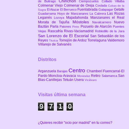
Chinchón
de Buitrago
Ciempozuelos
Collado Villalba
Colmenar Viejo
Colmenar de Oreja
Coslada
Cubas de la
Fuenlabrada
Getafe
El Atazar
El Berrueco
Galapagar
Sagra
Las Rozas
Guadarrama
Hoyo de Manzanares
La Cabrera
Leganés
Majadahonda
Manzanares el Real
Lozoya
Móstoles
Morata de Tajuña
Nuevo
Navalcarnero
Baztán
Parla
Pozuelo de Alarcón
Patones
Puentes
Pinto
Rascafría
Rivas-Vaciamadrid
Viejas
Robledillo de la Jara
San Lorenzo de El Escorial
San Sebastián de los
Reyes
Torrejón de Ardoz
Torrelaguna
Valdemoro
Titulcia
Villarejo de Salvanés
Distritos
Centro
Arganzuela
Chamberí
Fuencarral-El
Barajas
Pardo
Moncloa-Aravaca
Retiro
San
Salamanca
Moratalaz
Blas-Canillejas
Tetuán
Usera
Vicálvaro
Visitas última semana
9
7
1
0
¿Quieres recibir "ocio por madrid" en tu correo?