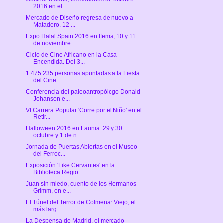
2016 en el ...
Mercado de Diseño regresa de nuevo a
Matadero. 12 ...
Expo Halal Spain 2016 en Ifema, 10 y 11
de noviembre
Ciclo de Cine Africano en la Casa
Encendida. Del 3...
1.475.235 personas apuntadas a la Fiesta
del Cine....
Conferencia del paleoantropólogo Donald
Johanson e...
VI Carrera Popular 'Corre por el Niño' en el
Retir...
Halloween 2016 en Faunia. 29 y 30
octubre y 1 de n...
Jornada de Puertas Abiertas en el Museo
del Ferroc...
Exposición 'Like Cervantes' en la
Biblioteca Regio...
Juan sin miedo, cuento de los Hermanos
Grimm, en e...
El Túnel del Terror de Colmenar Viejo, el
más larg...
La Despensa de Madrid, el mercado