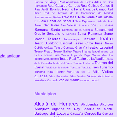
Puerta del Ángel
Real Academia de Bellas Artes de San
Real Casa de Correos
Real Coliseo Carlos III
Fernando
Recinto Ferial Casa de Campo
Real Jardín Botánico
Red
Itiner
Red de Teatros de la Comunidad de Madrid
Revistas
Ruta Verde
Sala Alcalá
Restaurantes
Retiro
31
Sala Canal de Isabel II
Sala de Arte
Sala Expometro
San Isidro
Joven
San Valentín
Semana Gótica de Madrid
Semana Santa
Semana del
Semana de la Ciencia
Orgullo
Senderismo
Suma Flamenca
Surge
Sorteos
Teatro
Talleres
Madrid
Teatralia
Tauromaquia
Teatro Auditorio Escorial
Teatro Circo Price
Teatro
Teatro Español
Cofidis Alcázar
Teatro Compac Gran Vía
Teatro Fígaro
Teatro Galileo
Teatro Infanta Isabel
Teatro La
Teatro Lara
ada antigua
Latina
Teatro Lope de Vega
Teatro Marquina
Teatro Real
Teatro de la Abadía
Teatro Monumental
Teatro
Teatros del
de la Comedia
Teatro del Barrio
Teatros Luchana
Canal
Turismo
Tren
Teleférico
Televisión
Terrazas
Tertulias
Visitas
Veranos de la Villa
Turismo rural
Twitter
guiadas
Vídeos
Yacimientos
Vías Pecuarias
Vías Verdes
Zoo de Madrid
visitables
Zarzuela
ociopormadrid
Municipios
Alcalá de Henares
Alcobendas
Alcorcón
Aranjuez
Arganda del Rey
Boadilla del Monte
Buitrago del Lozoya
Cercedilla
Carabaña
Cervera