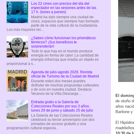
Los 22 cines con precios del día del
espectador en las sesiones antes de las
17 h. (lunes a jueves)
Madrid ha sido siempre una ciudad de
cines, espacios que siempre han formado
parte de la vida cultural de la ciudadanía.
Los más mayores rec...
¿Sabes cómo funcionan los prismáticos
térmicos? ¡Sus beneficios te
sorprenderán!
Todo lo que hay en el mundo produce
energía en forma de calor. La cantidad de
energía infrarroja que irradia un objeto es
proporcional a s...
Agenda de julio-agosto 2026. Revista
oficial de Turismo de la Ciudad de Madrid
Durante estos dos meses puedes
disfrutar de muchas propuestas culturales
y de ocio en nuestra ciudad. Destaca:
Veranos de la Villa Descarga ...
El doming
de otoño d
Entrada gratis a la Galería de
años nacid
Colecciones Reales por sus 3 años:
lunes 29 de junio y sábado 25 de julio
Barilone y
La Galería de las Colecciones Reales
celebrará su tercer aniversario con dos
El Hipódro
jornadas de acceso gratuito y una
madrileños
programación cultural especia...
10:30 de 