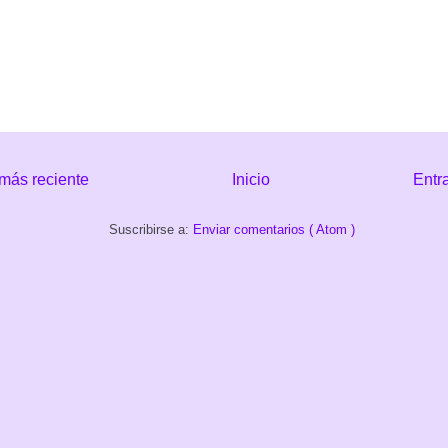
más reciente
Inicio
Entr
Suscribirse a:
Enviar comentarios ( Atom )