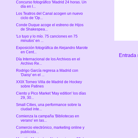
Concurso fotográfico 'Madrid 24 horas. Un
día en l...
Los Teatros del Canal acogen un nuevo
ciclo de 'Op...
Conde Duque acoge el estreno de Hijos
de Shakespea...
'Lo tuyo y lo mío. 75 canciones en 75
minutos' en ...
Exposición fotográfica de Alejandro Marote
en Cent...
Entrada 
Día Internacional de los Archivos en el
Archivo Re...
Rodrigo García regresa a Madrid con
'Daisy' en el ...
XXIX Torneo Villa de Madrid de Hockey
sobre Patines
Ciento y Pico Market 'May edition' los días
29, 30...
Small Cities, una performance sobre la
ciudad inte...
Comienza la campaña 'Bibliotecas en
verano' en las...
Comercio electrónico, marketing online y
publicida...