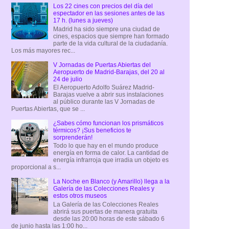
Los 22 cines con precios del día del
espectador en las sesiones antes de las
17 h. (lunes a jueves)
Madrid ha sido siempre una ciudad de
cines, espacios que siempre han formado
parte de la vida cultural de la ciudadanía.
Los más mayores rec...
V Jornadas de Puertas Abiertas del
Aeropuerto de Madrid-Barajas, del 20 al
24 de julio
El Aeropuerto Adolfo Suárez Madrid-
Barajas vuelve a abrir sus instalaciones
al público durante las V Jornadas de
Puertas Abiertas, que se ...
¿Sabes cómo funcionan los prismáticos
térmicos? ¡Sus beneficios te
sorprenderán!
Todo lo que hay en el mundo produce
energía en forma de calor. La cantidad de
energía infrarroja que irradia un objeto es
proporcional a s...
La Noche en Blanco (y Amarillo) llega a la
Galería de las Colecciones Reales y
estos otros museos
La Galería de las Colecciones Reales
abrirá sus puertas de manera gratuita
desde las 20:00 horas de este sábado 6
de junio hasta las 1:00 ho...