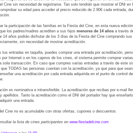
del Cine sin necesidad de registrarse. Tan solo tendrán que mostrar el DNI en la
comprobar su edad para acceder al precio reducido de 2.90€ cada entrada, dur
oción.
tar la participación de las familias en la Fiesta del Cine, en esta nueva edició
que los padres/madres acrediten a sus hijos
menores de 14 años
a través d
 14 años podrán disfrutar de los 3 días de la Fiesta del Cine comprando sus
irectamente, sin necesidad de mostrar acreditación.
 tus entradas en taquilla, puedes comprar una entrada por acreditación, pers
s por Internet o en los cajeros de los cines, el sistema permite comprar varia
a sola transacción. En caso que compres varías entradas a través de este s
 que TODAS las personas cuentan con la acreditación, ya que para que sean 
enseñar una acreditación por cada entrada adquirida en el punto de control d
ne.
ación es nominativa e intransferible. La acreditación que recibas por e-mail ll
y apellidos. Tanto la acreditación como el DNI del portador hay que enseñarlo 
adquirir una entrada.
del Cine no es acumulable con otras ofertas, cupones o descuentos.
sultar la lista de cines participantes en
www.fiestadelcine.com