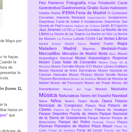
Fotografía
Fitur
Flamenco
Fundación Canal
Frinje
Gastronomía
Gratis
Gastrofestival
Guías
Halloween
IFEMA Feria de Madrid
Hoteles
Humor
IV Centenario
Cervantes
Imprenta Municipal
Instalaciones
Improvisación
Deportivas Canal de Isabel II
Instalaciones Deportivas San
Vicente de Paúl
Jardín El Capricho
Instituto Italiano de Cultura
Jazz
Jóvenes
La Noche de los
LGTB
La Casa Encendida
Libros
La Noche de los Teatros
La Noche en Vivo
La Noche
Libros
Las Ventas
los Museos
LaSede COAM
La Pedriza
4 de Mayo por
Magia
Madrid Fusión
Madrid Activa!
Madrid Arena
Matadero Madrid
Medialab-Prado
Mayores
Mercadillos
Mercados de Madrid
Moda
Museo
Moto
ez te hayas
Museo Arqueológico Regional
Arqueológico Nacional
 Cuando la
Museo Casa Natal de Cervantes
Museo Casa de la
Museo Cerralbo
Museo ICO
Museo Lázaro Galdiano
Moneda
 hora de
Museo Nacional de Artes Decorativas
Museo Nacional de
presentar la
Ciencias Naturales
Museo Picasso
Museo Sorolla
Museo
ícula.
Thyssen-Bornemisza
Museo de Historia de
Museo de América
Madrid
Museo del Ferrocarril
Museo del Prado
Museo del
ón (lunes 11,
Musicales
Romanticismo
Museos
Museo del Traje
Música
Naturaleza
Navidad
Naves del Español
Niños
Opera
Palacio
Nieve
Nuevo Teatro Alcalá
ir la
Municipal de Congresos
Palacio de
Palacio Real
ditar hasta un
Cibeles
Palacio de Vistalegre
Palacio de Fernán Núñez
Parque Deportivo Puerta de Hierro
Parque Nacional
upos”
que
de la Sierra de Guadarrama
Parque Warner
Parque de
Parque del Retiro
Atracciones
Pintura
Patinaje
Pesca
Piscinas
Planetario de Madrid
Plaza Mayor
Plaza de
Portal del Lector
disfrutar de
Colón
Portal de Archivos
Puente del Rey