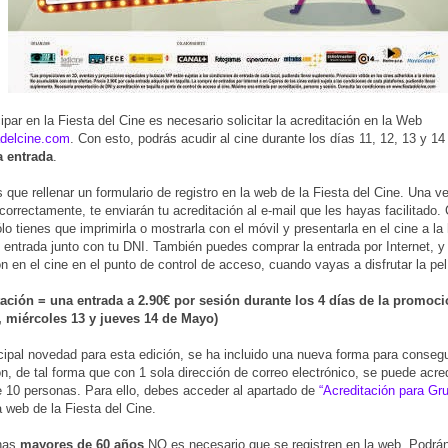
ipar en la Fiesta del Cine es necesario solicitar la acreditación en la Web
adelcine.com
. Con esto, podrás acudir al cine durante los días 11, 12, 13 y 1
a entrada
.
s que rellenar un formulario de registro en la web de la Fiesta del Cine. Una v
 correctamente, te enviarán tu acreditación al e-mail que les hayas facilitado.
lo tienes que imprimirla o mostrarla con el móvil y presentarla en el cine a la
 entrada junto con tu DNI. También puedes comprar la entrada por Internet, y 
ón en el cine en el punto de control de acceso, cuando vayas a disfrutar la pel
tación = una entrada a 2.90€ por sesión durante los 4 días de la promoci
, miércoles 13 y jueves 14 de Mayo)
ipal novedad para esta edición, se ha incluido una nueva forma para consegu
ón, de tal forma que con 1 sola dirección de correo electrónico, se puede acre
10 personas. Para ello, debes acceder al apartado de
“Acreditación para Gr
a web de la Fiesta del Cine.
nas
mayores de 60 años
NO es necesario que se registren en la web. Podrán 