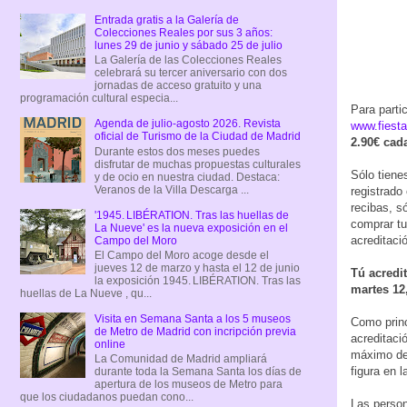
Entrada gratis a la Galería de
Colecciones Reales por sus 3 años:
lunes 29 de junio y sábado 25 de julio
La Galería de las Colecciones Reales
celebrará su tercer aniversario con dos
jornadas de acceso gratuito y una
programación cultural especia...
Para partic
Agenda de julio-agosto 2026. Revista
www.fiest
oficial de Turismo de la Ciudad de Madrid
2.90€ cad
Durante estos dos meses puedes
disfrutar de muchas propuestas culturales
Sólo tiene
y de ocio en nuestra ciudad. Destaca:
Veranos de la Villa Descarga ...
registrado
recibas, só
'1945. LIBÉRATION. Tras las huellas de
comprar tu
La Nueve' es la nueva exposición en el
acreditaci
Campo del Moro
El Campo del Moro acoge desde el
jueves 12 de marzo y hasta el 12 de junio
Tú acredi
la exposición 1945. LIBÉRATION. Tras las
martes 12
huellas de La Nueve , qu...
Visita en Semana Santa a los 5 museos
Como princ
de Metro de Madrid con incripción previa
acreditaci
online
máximo de 
La Comunidad de Madrid ampliará
figura en l
durante toda la Semana Santa los días de
apertura de los museos de Metro para
que los ciudadanos puedan cono...
Las perso