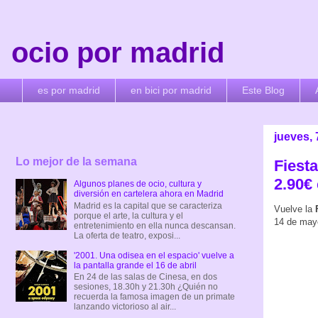
ocio por madrid
es por madrid
en bici por madrid
Este Blog
jueves,
Lo mejor de la semana
Fiesta
2.90€
Algunos planes de ocio, cultura y
diversión en cartelera ahora en Madrid
Madrid es la capital que se caracteriza
Vuelve la
porque el arte, la cultura y el
14 de may
entretenimiento en ella nunca descansan.
La oferta de teatro, exposi...
'2001. Una odisea en el espacio' vuelve a
la pantalla grande el 16 de abril
En 24 de las salas de Cinesa, en dos
sesiones, 18.30h y 21.30h ¿Quién no
recuerda la famosa imagen de un primate
lanzando victorioso al air...