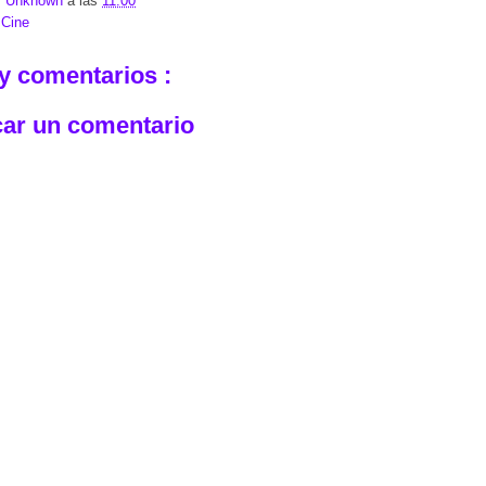
r
Unknown
a las
11:00
:
Cine
y comentarios :
car un comentario