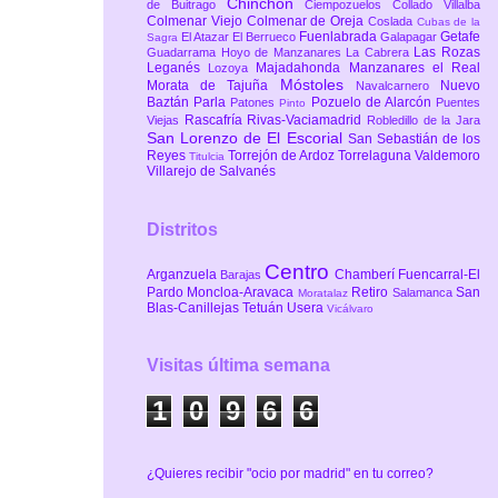
Chinchón
de Buitrago
Ciempozuelos
Collado Villalba
Colmenar Viejo
Colmenar de Oreja
Coslada
Cubas de la
Fuenlabrada
Getafe
El Atazar
El Berrueco
Galapagar
Sagra
Las Rozas
Guadarrama
Hoyo de Manzanares
La Cabrera
Leganés
Majadahonda
Manzanares el Real
Lozoya
Móstoles
Morata de Tajuña
Nuevo
Navalcarnero
Baztán
Parla
Pozuelo de Alarcón
Patones
Puentes
Pinto
Rascafría
Rivas-Vaciamadrid
Viejas
Robledillo de la Jara
San Lorenzo de El Escorial
San Sebastián de los
Reyes
Torrejón de Ardoz
Torrelaguna
Valdemoro
Titulcia
Villarejo de Salvanés
Distritos
Centro
Arganzuela
Chamberí
Fuencarral-El
Barajas
Pardo
Moncloa-Aravaca
Retiro
San
Salamanca
Moratalaz
Blas-Canillejas
Tetuán
Usera
Vicálvaro
Visitas última semana
1
0
9
6
6
¿Quieres recibir "ocio por madrid" en tu correo?