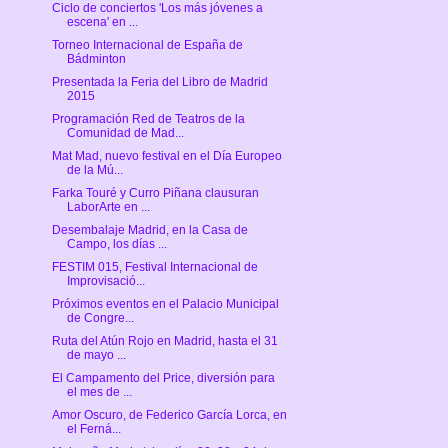
Ciclo de conciertos 'Los más jóvenes a
escena' en ...
Torneo Internacional de España de
Bádminton
Presentada la Feria del Libro de Madrid
2015
Programación Red de Teatros de la
Comunidad de Mad...
Mat Mad, nuevo festival en el Día Europeo
de la Mú...
Farka Touré y Curro Piñana clausuran
LaborArte en ...
Desembalaje Madrid, en la Casa de
Campo, los días ...
FESTIM 015, Festival Internacional de
Improvisació...
Próximos eventos en el Palacio Municipal
de Congre...
Ruta del Atún Rojo en Madrid, hasta el 31
de mayo ...
El Campamento del Price, diversión para
el mes de ...
Amor Oscuro, de Federico García Lorca, en
el Ferná...