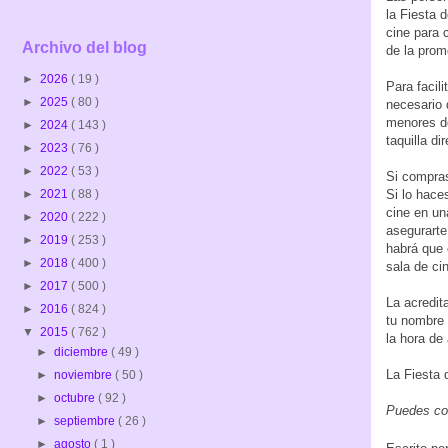
la Fiesta 
cine para 
Archivo del blog
de la prom
►
2026
( 19 )
Para facili
►
2025
( 80 )
necesario 
menores de
►
2024
( 143 )
taquilla d
►
2023
( 76 )
►
2022
( 53 )
Si compras
Si lo hace
►
2021
( 88 )
cine en un
►
2020
( 222 )
asegurarte
►
2019
( 253 )
habrá que 
►
2018
( 400 )
sala de ci
►
2017
( 500 )
La acredit
►
2016
( 824 )
tu nombre 
▼
2015
( 762 )
la hora de 
►
diciembre
( 49 )
La Fiesta 
►
noviembre
( 50 )
►
octubre
( 92 )
Puedes con
►
septiembre
( 26 )
►
agosto
( 1 )