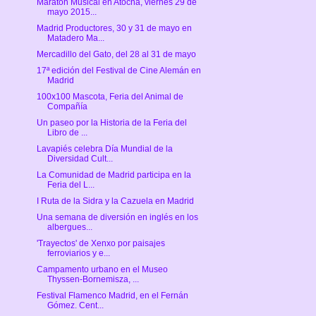
Maratón Musical en Atocha, viernes 29 de
mayo 2015...
Madrid Productores, 30 y 31 de mayo en
Matadero Ma...
Mercadillo del Gato, del 28 al 31 de mayo
17ª edición del Festival de Cine Alemán en
Madrid
100x100 Mascota, Feria del Animal de
Compañía
Un paseo por la Historia de la Feria del
Libro de ...
Lavapiés celebra Día Mundial de la
Diversidad Cult...
La Comunidad de Madrid participa en la
Feria del L...
I Ruta de la Sidra y la Cazuela en Madrid
Una semana de diversión en inglés en los
albergues...
'Trayectos' de Xenxo por paisajes
ferroviarios y e...
Campamento urbano en el Museo
Thyssen-Bornemisza, ...
Festival Flamenco Madrid, en el Fernán
Gómez. Cent...