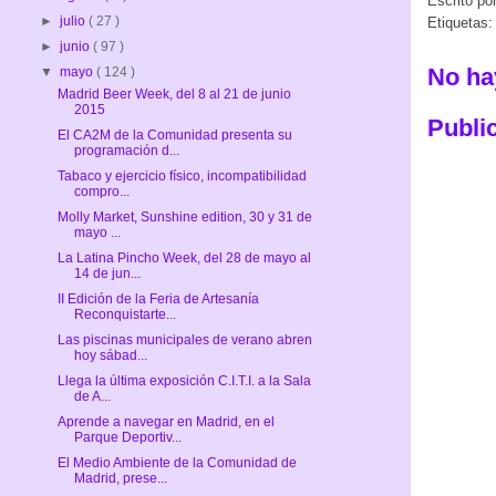
Escrito po
►
julio
( 27 )
Etiquetas
►
junio
( 97 )
No ha
▼
mayo
( 124 )
Madrid Beer Week, del 8 al 21 de junio
2015
Publi
El CA2M de la Comunidad presenta su
programación d...
Tabaco y ejercicio físico, incompatibilidad
compro...
Molly Market, ‎Sunshine‬ edition, 30 y 31 de
mayo ...
La Latina Pincho Week, del 28 de mayo al
14 de jun...
II Edición de la Feria de Artesanía
Reconquistarte...
Las piscinas municipales de verano abren
hoy sábad...
Llega la última exposición C.I.T.I. a la Sala
de A...
Aprende a navegar en Madrid, en el
Parque Deportiv...
El Medio Ambiente de la Comunidad de
Madrid, prese...