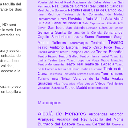
Puerta del Ángel
Real Academia de Bellas Artes de San
 taquilla del
Real Casa de Correos
Real Coliseo Carlos III
Fernando
ante los días
Recinto Ferial Casa de Campo
Real Jardín Botánico
Red
Itiner
Red de Teatros de la Comunidad de Madrid
Revistas
Ruta Verde
Sala Alcalá
Restaurantes
Retiro
31
Sala Canal de Isabel II
Sala de Arte
Sala Expometro
n, NO será
San Isidro
Joven
San Valentín
Semana Gótica de Madrid
e la web. Los
Semana Santa
Semana del
Semana de la Ciencia
 entradas en
Orgullo
Senderismo
Suma Flamenca
Surge
Sorteos
Teatro
Talleres
Madrid
Teatralia
Tauromaquia
Teatro Auditorio Escorial
Teatro Circo Price
Teatro
ona y sesión.
Teatro Español
Cofidis Alcázar
Teatro Compac Gran Vía
s entradas de
Teatro Fígaro
Teatro Galileo
Teatro Infanta Isabel
Teatro La
istema debes
Teatro Lara
Latina
Teatro Lope de Vega
Teatro Marquina
Teatro Real
Teatro de la Abadía
Teatro Monumental
Teatro
validas,
Teatros del
de la Comedia
Teatro del Barrio
Teatros Luchana
e acceso a la
Canal
Turismo
Tren
Teleférico
Televisión
Terrazas
Tertulias
Visitas
Veranos de la Villa
Turismo rural
Twitter
guiadas
Vídeos
Yacimientos
Vías Pecuarias
Vías Verdes
evará impreso
Zoo de Madrid
visitables
Zarzuela
ociopormadrid
en taquilla a
Municipios
Alcalá de Henares
Alcobendas
Alcorcón
Aranjuez
Arganda del Rey
Boadilla del Monte
Buitrago del Lozoya
Cercedilla
Carabaña
Cervera