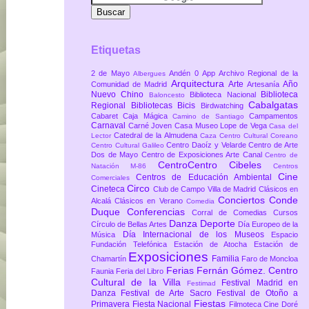
Etiquetas
2 de Mayo
Andén 0
App
Archivo Regional de la
Albergues
Arquitectura
Arte
Año
Comunidad de Madrid
Artesanía
Nuevo Chino
Biblioteca
Biblioteca Nacional
Baloncesto
Cabalgatas
Regional
Bibliotecas
Bicis
Birdwatching
Cabaret
Caja Mágica
Campamentos
Camino de Santiago
Carnaval
Carné Joven
Casa Museo Lope de Vega
Casa del
Catedral de la Almudena
Lector
Caza
Centro Cultural Coreano
Centro Daoíz y Velarde
Centro de Arte
Centro Cultural Galileo
Dos de Mayo
Centro de Exposiciones Arte Canal
Centro de
CentroCentro Cibeles
Natación M-86
Centros
Cine
Centros de Educación Ambiental
Comerciales
Circo
Cineteca
Club de Campo Villa de Madrid
Clásicos en
Conciertos
Conde
Alcalá
Clásicos en Verano
Comedia
Duque
Conferencias
Corral de Comedias
Cursos
Danza
Deporte
Círculo de Bellas Artes
Día Europeo de la
Día Internacional de los Museos
Música
Espacio
Fundación Telefónica
Estación de Atocha
Estación de
Exposiciones
Familia
Chamartín
Faro de Moncloa
Ferias
Fernán Gómez. Centro
Faunia
Feria del Libro
Cultural de la Villa
Festival Madrid en
Festimad
Danza
Festival de Arte Sacro
Festival de Otoño a
Fiestas
Primavera
Fiesta Nacional
Filmoteca Cine Doré