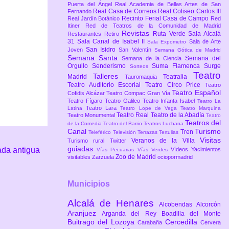
Puerta del Ángel
Real Academia de Bellas Artes de San
Real Casa de Correos
Real Coliseo Carlos III
Fernando
Recinto Ferial Casa de Campo
Real Jardín Botánico
Red
Itiner
Red de Teatros de la Comunidad de Madrid
Revistas
Ruta Verde
Sala Alcalá
Restaurantes
Retiro
31
Sala Canal de Isabel II
Sala de Arte
Sala Expometro
San Isidro
Joven
San Valentín
Semana Gótica de Madrid
Semana Santa
Semana del
Semana de la Ciencia
Orgullo
Senderismo
Suma Flamenca
Surge
Sorteos
Teatro
Talleres
Madrid
Teatralia
Tauromaquia
Teatro Auditorio Escorial
Teatro Circo Price
Teatro
Teatro Español
Cofidis Alcázar
Teatro Compac Gran Vía
Teatro Fígaro
Teatro Galileo
Teatro Infanta Isabel
Teatro La
Teatro Lara
Latina
Teatro Lope de Vega
Teatro Marquina
Teatro Real
Teatro de la Abadía
Teatro Monumental
Teatro
Teatros del
de la Comedia
Teatro del Barrio
Teatros Luchana
Canal
Turismo
Tren
Teleférico
Televisión
Terrazas
Tertulias
Visitas
Veranos de la Villa
Turismo rural
Twitter
guiadas
ada antigua
Vídeos
Yacimientos
Vías Pecuarias
Vías Verdes
Zoo de Madrid
visitables
Zarzuela
ociopormadrid
Municipios
Alcalá de Henares
Alcobendas
Alcorcón
Aranjuez
Arganda del Rey
Boadilla del Monte
Buitrago del Lozoya
Cercedilla
Carabaña
Cervera