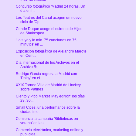
Concurso fotográfico 'Madrid 24 horas. Un
día en l...
Los Teatros del Canal acogen un nuevo
ciclo de 'Op...
Conde Duque acoge el estreno de Hijos
de Shakespea...
'Lo tuyo y lo mío. 75 canciones en 75
minutos' en ...
Exposición fotográfica de Alejandro Marote
en Cent...
Día Internacional de los Archivos en el
Archivo Re...
Rodrigo García regresa a Madrid con
'Daisy' en el ...
XXIX Torneo Villa de Madrid de Hockey
sobre Patines
Ciento y Pico Market 'May edition' los días
29, 30...
Small Cities, una performance sobre la
ciudad inte...
Comienza la campaña 'Bibliotecas en
verano' en las...
Comercio electrónico, marketing online y
publicida...