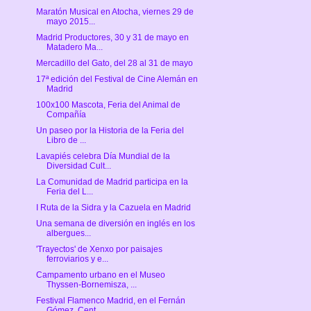
Maratón Musical en Atocha, viernes 29 de
mayo 2015...
Madrid Productores, 30 y 31 de mayo en
Matadero Ma...
Mercadillo del Gato, del 28 al 31 de mayo
17ª edición del Festival de Cine Alemán en
Madrid
100x100 Mascota, Feria del Animal de
Compañía
Un paseo por la Historia de la Feria del
Libro de ...
Lavapiés celebra Día Mundial de la
Diversidad Cult...
La Comunidad de Madrid participa en la
Feria del L...
I Ruta de la Sidra y la Cazuela en Madrid
Una semana de diversión en inglés en los
albergues...
'Trayectos' de Xenxo por paisajes
ferroviarios y e...
Campamento urbano en el Museo
Thyssen-Bornemisza, ...
Festival Flamenco Madrid, en el Fernán
Gómez. Cent...