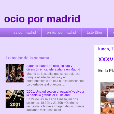
ocio por madrid
es por madrid
en bici por madrid
Este Blog
lunes, 
Lo mejor de la semana
XXXV 
Algunos planes de ocio, cultura y
diversión en cartelera ahora en Madrid
En la P
Madrid es la capital que se caracteriza
porque el arte, la cultura y el
entretenimiento en ella nunca descansan.
La oferta de teatro, exposi...
'2001. Una odisea en el espacio' vuelve a
la pantalla grande el 16 de abril
En 24 de las salas de Cinesa, en dos
sesiones, 18.30h y 21.30h ¿Quién no
recuerda la famosa imagen de un primate
lanzando victorioso al air...