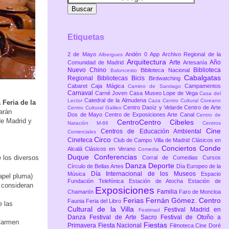
Etiquetas
2 de Mayo
Andén 0
App
Archivo Regional de la
Albergues
Arquitectura
Arte
Año
Comunidad de Madrid
Artesanía
Nuevo Chino
Biblioteca
Biblioteca Nacional
Baloncesto
Cabalgatas
Regional
Bibliotecas
Bicis
Birdwatching
Cabaret
Caja Mágica
Campamentos
Camino de Santiago
Carnaval
Carné Joven
Casa Museo Lope de Vega
Casa del
Catedral de la Almudena
Lector
Caza
Centro Cultural Coreano
a
Feria de la
Centro Daoíz y Velarde
Centro de Arte
Centro Cultural Galileo
arán
Dos de Mayo
Centro de Exposiciones Arte Canal
Centro de
de Madrid y
CentroCentro Cibeles
Natación M-86
Centros
Cine
Centros de Educación Ambiental
Comerciales
Circo
Cineteca
Club de Campo Villa de Madrid
Clásicos en
Conciertos
Conde
Alcalá
Clásicos en Verano
Comedia
Duque
Conferencias
e los diversos
Corral de Comedias
Cursos
Danza
Deporte
Círculo de Bellas Artes
Día Europeo de la
Día Internacional de los Museos
Música
Espacio
apel pluma)
Fundación Telefónica
Estación de Atocha
Estación de
e consideran
Exposiciones
Familia
Chamartín
Faro de Moncloa
Ferias
Fernán Gómez. Centro
Faunia
Feria del Libro
e las
Cultural de la Villa
Festival Madrid en
Festimad
Danza
Festival de Arte Sacro
Festival de Otoño a
 Carmen
Fiestas
Primavera
Fiesta Nacional
Filmoteca Cine Doré