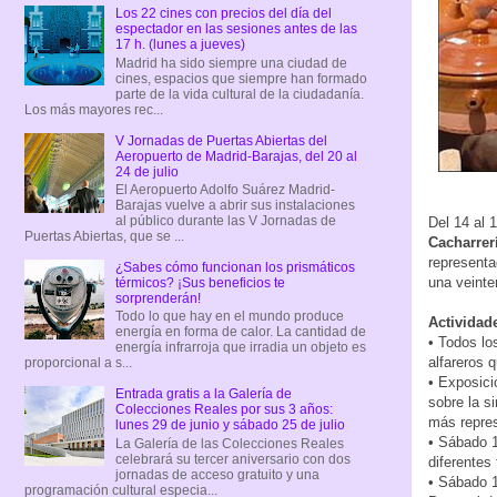
Los 22 cines con precios del día del
espectador en las sesiones antes de las
17 h. (lunes a jueves)
Madrid ha sido siempre una ciudad de
cines, espacios que siempre han formado
parte de la vida cultural de la ciudadanía.
Los más mayores rec...
V Jornadas de Puertas Abiertas del
Aeropuerto de Madrid-Barajas, del 20 al
24 de julio
El Aeropuerto Adolfo Suárez Madrid-
Barajas vuelve a abrir sus instalaciones
al público durante las V Jornadas de
Del 14 al 
Puertas Abiertas, que se ...
Cacharrer
representa
¿Sabes cómo funcionan los prismáticos
una veinte
térmicos? ¡Sus beneficios te
sorprenderán!
Todo lo que hay en el mundo produce
Actividad
energía en forma de calor. La cantidad de
• Todos lo
energía infrarroja que irradia un objeto es
alfareros q
proporcional a s...
• Exposici
Entrada gratis a la Galería de
sobre la s
Colecciones Reales por sus 3 años:
más repres
lunes 29 de junio y sábado 25 de julio
• Sábado 1
La Galería de las Colecciones Reales
celebrará su tercer aniversario con dos
diferentes
jornadas de acceso gratuito y una
• Sábado 1
programación cultural especia...