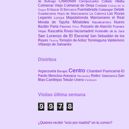
Chinchón
de Buitrago
Ciempozuelos
Collado Villalba
Colmenar Viejo
Colmenar de Oreja
Coslada
Cubas de la
Fuenlabrada
Getafe
El Atazar
El Berrueco
Galapagar
Sagra
Las Rozas
Guadarrama
Hoyo de Manzanares
La Cabrera
Leganés
Majadahonda
Manzanares el Real
Lozoya
Móstoles
Morata de Tajuña
Nuevo
Navalcarnero
Baztán
Parla
Pozuelo de Alarcón
Patones
Puentes
Pinto
Rascafría
Rivas-Vaciamadrid
Viejas
Robledillo de la Jara
San Lorenzo de El Escorial
San Sebastián de los
Reyes
Torrejón de Ardoz
Torrelaguna
Valdemoro
Titulcia
Villarejo de Salvanés
Distritos
Centro
Arganzuela
Chamberí
Fuencarral-El
Barajas
Pardo
Moncloa-Aravaca
Retiro
San
Salamanca
Moratalaz
Blas-Canillejas
Tetuán
Usera
Vicálvaro
Visitas última semana
9
9
7
8
¿Quieres recibir "ocio por madrid" en tu correo?