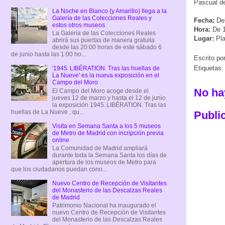
Pascual d
La Noche en Blanco (y Amarillo) llega a la
Galería de las Colecciones Reales y
Fecha:
Del
estos otros museos
Hora:
De 1
La Galería de las Colecciones Reales
Lugar:
Pla
abrirá sus puertas de manera gratuita
desde las 20:00 horas de este sábado 6
de junio hasta las 1:00 ho...
Escrito po
Etiquetas:
'1945. LIBÉRATION. Tras las huellas de
La Nueve' es la nueva exposición en el
Campo del Moro
No ha
El Campo del Moro acoge desde el
jueves 12 de marzo y hasta el 12 de junio
la exposición 1945. LIBÉRATION. Tras las
huellas de La Nueve , qu...
Publi
Visita en Semana Santa a los 5 museos
de Metro de Madrid con incripción previa
online
La Comunidad de Madrid ampliará
durante toda la Semana Santa los días de
apertura de los museos de Metro para
que los ciudadanos puedan cono...
Nuevo Centro de Recepción de Visitantes
del Monasterio de las Descalzas Reales
de Madrid
Patrimonio Nacional ha inaugurado el
nuevo Centro de Recepción de Visitantes
del Monasterio de las Descalzas Reales