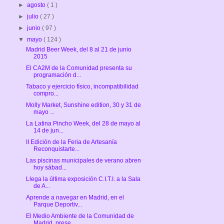
►
agosto
( 1 )
►
julio
( 27 )
►
junio
( 97 )
▼
mayo
( 124 )
Madrid Beer Week, del 8 al 21 de junio
2015
El CA2M de la Comunidad presenta su
programación d...
Tabaco y ejercicio físico, incompatibilidad
compro...
Molly Market, ‎Sunshine‬ edition, 30 y 31 de
mayo ...
La Latina Pincho Week, del 28 de mayo al
14 de jun...
II Edición de la Feria de Artesanía
Reconquistarte...
Las piscinas municipales de verano abren
hoy sábad...
Llega la última exposición C.I.T.I. a la Sala
de A...
Aprende a navegar en Madrid, en el
Parque Deportiv...
El Medio Ambiente de la Comunidad de
Madrid, prese...