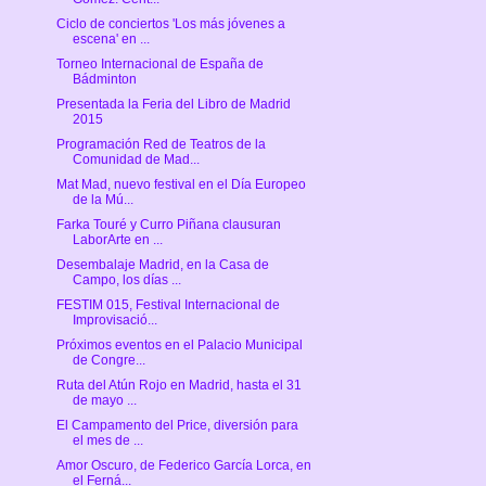
Ciclo de conciertos 'Los más jóvenes a
escena' en ...
Torneo Internacional de España de
Bádminton
Presentada la Feria del Libro de Madrid
2015
Programación Red de Teatros de la
Comunidad de Mad...
Mat Mad, nuevo festival en el Día Europeo
de la Mú...
Farka Touré y Curro Piñana clausuran
LaborArte en ...
Desembalaje Madrid, en la Casa de
Campo, los días ...
FESTIM 015, Festival Internacional de
Improvisació...
Próximos eventos en el Palacio Municipal
de Congre...
Ruta del Atún Rojo en Madrid, hasta el 31
de mayo ...
El Campamento del Price, diversión para
el mes de ...
Amor Oscuro, de Federico García Lorca, en
el Ferná...