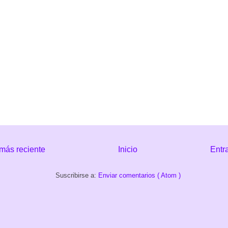
más reciente
Inicio
Entr
Suscribirse a:
Enviar comentarios ( Atom )