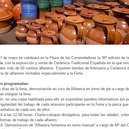
17 de mayo se celebrará en la Plaza de las Comendadoras la 35ª edición de l
ía
, con la exposición y venta de Cerámica Tradicional Española en la que est
dos más de 50 centros alfareros. Exponen tiendas de Artesanía y Cerámica 
na de alfareros invitados especialmente a la Feria.
es programadas:
s días de la feria, demostración en vivo de Alfarería en torno de pie a cargo d
ue integran la feria.
ón: en una carpa habilitada para ello se expondrán paneles informativos (en p
ingularidad del trabajo de cada artesano participante en la Feria y la pieza qu
entativa de cada uno de ellos.
6 a las 12.00 horas: Charla-coloquio divulgativa, para todas las edades, sobr
 formas de trabajo de cada alfarero.
6: Demostración de “Alfarería femenina en torno manual” a cargo de Mª del