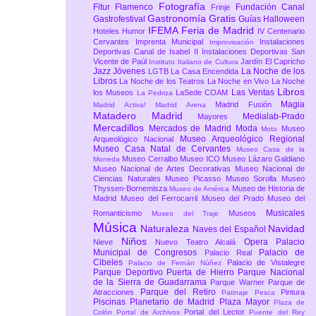
Fotografía
Fitur
Flamenco
Fundación Canal
Frinje
Gastronomía
Gratis
Gastrofestival
Guías
Halloween
IFEMA Feria de Madrid
Hoteles
Humor
IV Centenario
Cervantes
Imprenta Municipal
Instalaciones
Improvisación
Deportivas Canal de Isabel II
Instalaciones Deportivas San
Vicente de Paúl
Jardín El Capricho
Instituto Italiano de Cultura
Jazz
Jóvenes
La Noche de los
LGTB
La Casa Encendida
Libros
La Noche de los Teatros
La Noche en Vivo
La Noche
Libros
Las Ventas
los Museos
LaSede COAM
La Pedriza
Magia
Madrid Fusión
Madrid Activa!
Madrid Arena
Matadero Madrid
Medialab-Prado
Mayores
Mercadillos
Mercados de Madrid
Moda
Museo
Moto
Museo Arqueológico Regional
Arqueológico Nacional
Museo Casa Natal de Cervantes
Museo Casa de la
Museo Cerralbo
Museo ICO
Museo Lázaro Galdiano
Moneda
Museo Nacional de Artes Decorativas
Museo Nacional de
Ciencias Naturales
Museo Picasso
Museo Sorolla
Museo
Thyssen-Bornemisza
Museo de Historia de
Museo de América
Madrid
Museo del Ferrocarril
Museo del Prado
Museo del
Musicales
Romanticismo
Museos
Museo del Traje
Música
Naturaleza
Navidad
Naves del Español
Niños
Opera
Palacio
Nieve
Nuevo Teatro Alcalá
Municipal de Congresos
Palacio de
Palacio Real
Cibeles
Palacio de Vistalegre
Palacio de Fernán Núñez
Parque Deportivo Puerta de Hierro
Parque Nacional
de la Sierra de Guadarrama
Parque Warner
Parque de
Parque del Retiro
Atracciones
Pintura
Patinaje
Pesca
Piscinas
Planetario de Madrid
Plaza Mayor
Plaza de
Portal del Lector
Colón
Portal de Archivos
Puente del Rey