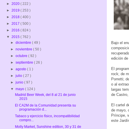
►
2020
( 222 )
►
2019
( 253 )
►
2018
( 400 )
►
2017
( 500 )
►
2016
( 824 )
▼
2015
( 762 )
Bajo el e
►
diciembre
( 49 )
composicio
►
noviembre
( 50 )
recuperada
►
octubre
( 92 )
edición de
►
septiembre
( 26 )
El program
►
agosto
( 1 )
rock; de m
►
julio
( 27 )
Porretti; 
►
junio
( 97 )
o al extra
▼
mayo
( 124 )
largas tem
de Castro, 
Madrid Beer Week, del 8 al 21 de junio
2015
El cartel 
El CA2M de la Comunidad presenta su
programación d...
de mayo, c
Príncipe, v
Tabaco y ejercicio físico, incompatibilidad
compro...
este Jardí
Molly Market, ‎Sunshine‬ edition, 30 y 31 de