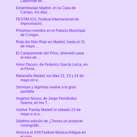
LaborArte en ...
Desembalaje Madrid, en la Casa de
Campo, los días ...
FESTIM 015, Festival Internacional de
Improvisació...
Próximos eventos en el Palacio Municipal
de Congre...
Ruta del Atún Rojo en Madrid, hasta el 31
de mayo ...
El Campamento del Price, diversión para
el mes de ...
Amor Oscuro, de Federico García Lorca, en
el Ferná...
Malasaña Market, los días 22, 23 y 24 de
mayo en e...
Sonrisas y lágrimas vuelve a la gran
pantalla
Angelus Novus, de Jorge Fernández
Guerra, en los T...
Vuelve 'Family Market' el sábado 23 de
mayo a la e...
Séptima edición de ¿Tienes un proyecto
coreográfic...
Arranca el XXII Festival Música Antigua en
el pala...