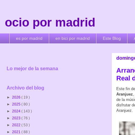
ocio por madrid
es por madrid
en bici por madrid
Este Blog
domingo
Lo mejor de la semana
Arranc
Real 
Archivo del blog
Este fin d
Aranjuez
,
►
2026
( 19 )
de la músi
►
2025
( 80 )
disfrutar 
Aranjuez.
►
2024
( 143 )
►
2023
( 76 )
►
2022
( 53 )
►
2021
( 88 )