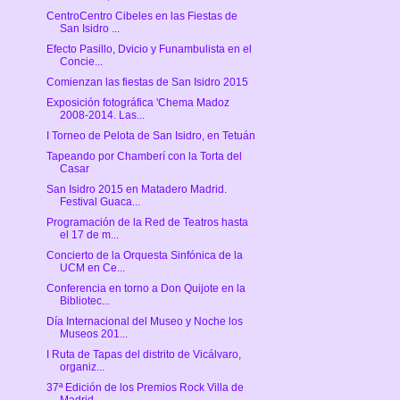
CentroCentro Cibeles en las Fiestas de
San Isidro ...
Efecto Pasillo, Dvicio y Funambulista en el
Concie...
Comienzan las fiestas de San Isidro 2015
Exposición fotográfica 'Chema Madoz
2008-2014. Las...
I Torneo de Pelota de San Isidro, en Tetuán
Tapeando por Chamberí con la Torta del
Casar
San Isidro 2015 en Matadero Madrid.
Festival Guaca...
Programación de la Red de Teatros hasta
el 17 de m...
Concierto de la Orquesta Sinfónica de la
UCM en Ce...
Conferencia en torno a Don Quijote en la
Bibliotec...
Día Internacional del Museo y Noche los
Museos 201...
I Ruta de Tapas del distrito de Vicálvaro,
organiz...
37ª Edición de los Premios Rock Villa de
Madrid