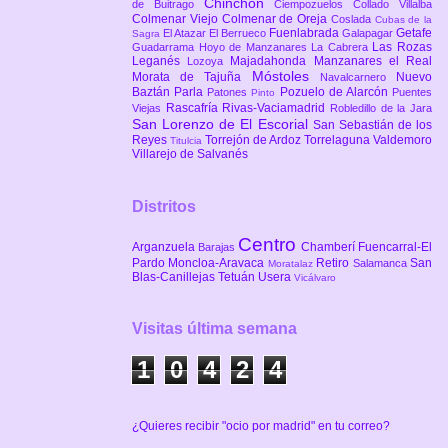
Chinchón
de Buitrago
Ciempozuelos
Collado Villalba
Colmenar Viejo
Colmenar de Oreja
Coslada
Cubas de la
Fuenlabrada
Getafe
El Atazar
El Berrueco
Galapagar
Sagra
Las Rozas
Guadarrama
Hoyo de Manzanares
La Cabrera
Leganés
Majadahonda
Manzanares el Real
Lozoya
Móstoles
Morata de Tajuña
Nuevo
Navalcarnero
Baztán
Parla
Pozuelo de Alarcón
Patones
Puentes
Pinto
Rascafría
Rivas-Vaciamadrid
Viejas
Robledillo de la Jara
San Lorenzo de El Escorial
San Sebastián de los
Reyes
Torrejón de Ardoz
Torrelaguna
Valdemoro
Titulcia
Villarejo de Salvanés
Distritos
Centro
Arganzuela
Chamberí
Fuencarral-El
Barajas
Pardo
Moncloa-Aravaca
Retiro
San
Salamanca
Moratalaz
Blas-Canillejas
Tetuán
Usera
Vicálvaro
Visitas última semana
1
0
4
2
4
¿Quieres recibir "ocio por madrid" en tu correo?