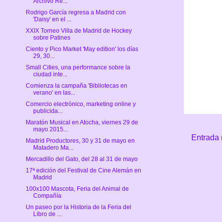
Archivo Re...
Rodrigo García regresa a Madrid con
'Daisy' en el ...
XXIX Torneo Villa de Madrid de Hockey
sobre Patines
Ciento y Pico Market 'May edition' los días
29, 30...
Small Cities, una performance sobre la
ciudad inte...
Comienza la campaña 'Bibliotecas en
verano' en las...
Comercio electrónico, marketing online y
publicida...
Maratón Musical en Atocha, viernes 29 de
mayo 2015...
Entrada 
Madrid Productores, 30 y 31 de mayo en
Matadero Ma...
Mercadillo del Gato, del 28 al 31 de mayo
17ª edición del Festival de Cine Alemán en
Madrid
100x100 Mascota, Feria del Animal de
Compañía
Un paseo por la Historia de la Feria del
Libro de ...