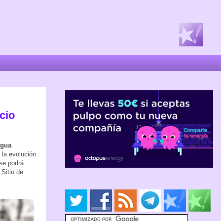
cio
igua
 la evolución
 se podrá
 Sitio de