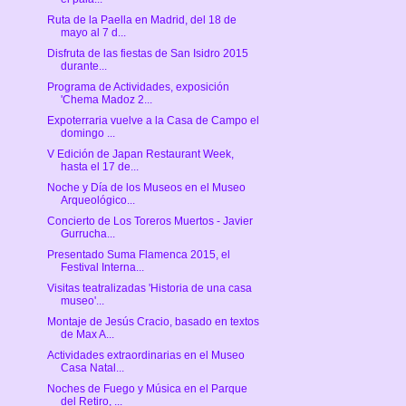
Ruta de la Paella en Madrid, del 18 de
mayo al 7 d...
Disfruta de las fiestas de San Isidro 2015
durante...
Programa de Actividades, exposición
'Chema Madoz 2...
Expoterraria vuelve a la Casa de Campo el
domingo ...
V Edición de Japan Restaurant Week,
hasta el 17 de...
Noche y Día de los Museos en el Museo
Arqueológico...
Concierto de Los Toreros Muertos - Javier
Gurrucha...
Presentado Suma Flamenca 2015, el
Festival Interna...
Visitas teatralizadas 'Historia de una casa
museo'...
Montaje de Jesús Cracio, basado en textos
de Max A...
Actividades extraordinarias en el Museo
Casa Natal...
Noches de Fuego y Música en el Parque
del Retiro, ...