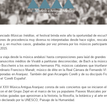
nunciado
Músicas Inéditas
, el festival brinda este año la oportunidad de escuc
nes de procedencia muy diversa no interpretadas desde hace siglos, rescat
s y, en muchos casos, grabadas por vez primera por los músicos participant
 2015.
a viaja desde la música andalusí hasta composiciones para laúd de grandes 
anuscritos inéditos de Vivaldi a partituras desconocidas; de Bach a la música
de Boccherini a los excelentes hermanos Plá, músicos catalanes que triunfaron
ordinario Francisco Manalt, músico de élite en la Real Cámara de Fernando VI 
poradas en Aranjuez. También del gran Arcangelo Corelli y de su discípulo F
el ‘Corelli Español’.
del XXII Música Antigua Aranjuez consta de seis conciertos que se iniciaron e
on el del Grupo Zejel en el marco de los ya populares Paseos Musicales por 
isitas guiadas que aproximan a la historia, la filosofía, la botánica y al arte 
n declarado por la UNESCO, Paisaje de la Humanidad.