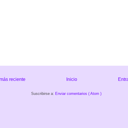
más reciente
Inicio
Entr
Suscribirse a:
Enviar comentarios ( Atom )