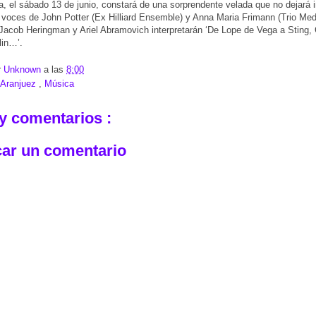
a, el sábado 13 de junio, constará de una sorprendente velada que no dejará i
 voces de John Potter (Ex Hilliard Ensemble) y Anna Maria Frimann (Trio Medi
Jacob Heringman y Ariel Abramovich interpretarán ‘De Lope de Vega a Sting,
lin…’.
r
Unknown
a las
8:00
Aranjuez
,
Música
y comentarios :
car un comentario