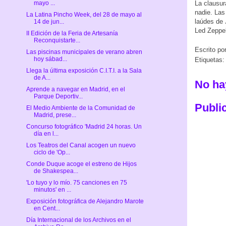
La clausur
mayo ...
nadie. Las
La Latina Pincho Week, del 28 de mayo al
laúdes de 
14 de jun...
Led Zeppe
II Edición de la Feria de Artesanía
Reconquistarte...
Escrito po
Las piscinas municipales de verano abren
hoy sábad...
Etiquetas:
Llega la última exposición C.I.T.I. a la Sala
de A...
No ha
Aprende a navegar en Madrid, en el
Parque Deportiv...
Publi
El Medio Ambiente de la Comunidad de
Madrid, prese...
Concurso fotográfico 'Madrid 24 horas. Un
día en l...
Los Teatros del Canal acogen un nuevo
ciclo de 'Op...
Conde Duque acoge el estreno de Hijos
de Shakespea...
'Lo tuyo y lo mío. 75 canciones en 75
minutos' en ...
Exposición fotográfica de Alejandro Marote
en Cent...
Día Internacional de los Archivos en el