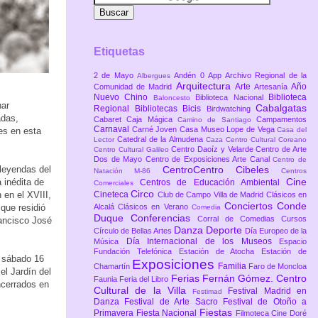
Etiquetas
2 de Mayo
Andén 0
App
Archivo Regional de la
Albergues
Arquitectura
Arte
Año
Comunidad de Madrid
Artesanía
Nuevo Chino
Biblioteca
Biblioteca Nacional
Baloncesto
har
Cabalgatas
Regional
Bibliotecas
Bicis
Birdwatching
adas,
Cabaret
Caja Mágica
Campamentos
Camino de Santiago
Carnaval
Carné Joven
Casa Museo Lope de Vega
es en esta
Casa del
Catedral de la Almudena
Lector
Caza
Centro Cultural Coreano
Centro Daoíz y Velarde
Centro de Arte
Centro Cultural Galileo
Dos de Mayo
Centro de Exposiciones Arte Canal
Centro de
leyendas del
CentroCentro Cibeles
Natación M-86
Centros
Cine
 inédita de
Centros de Educación Ambiental
Comerciales
Circo
 en el XVIII,
Cineteca
Club de Campo Villa de Madrid
Clásicos en
Conciertos
Conde
que residió
Alcalá
Clásicos en Verano
Comedia
Duque
Conferencias
Corral de Comedias
Cursos
rancisco José
Danza
Deporte
Círculo de Bellas Artes
Día Europeo de la
Día Internacional de los Museos
Música
Espacio
Fundación Telefónica
Estación de Atocha
Estación de
l sábado 16
Exposiciones
Familia
Chamartín
Faro de Moncloa
el Jardín del
Ferias
Fernán Gómez. Centro
Faunia
Feria del Libro
encerrados en
Cultural de la Villa
Festival Madrid en
Festimad
Danza
Festival de Arte Sacro
Festival de Otoño a
Fiestas
Primavera
Fiesta Nacional
Filmoteca Cine Doré