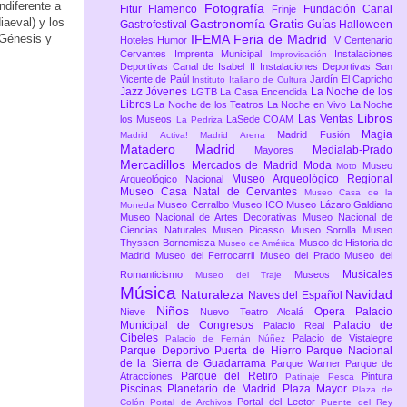
ndiferente a
Fotografía
Fitur
Flamenco
Fundación Canal
Frinje
aeval) y los
Gastronomía
Gratis
Gastrofestival
Guías
Halloween
 Génesis y
IFEMA Feria de Madrid
Hoteles
Humor
IV Centenario
Cervantes
Imprenta Municipal
Instalaciones
Improvisación
Deportivas Canal de Isabel II
Instalaciones Deportivas San
Vicente de Paúl
Jardín El Capricho
Instituto Italiano de Cultura
Jazz
Jóvenes
La Noche de los
LGTB
La Casa Encendida
Libros
La Noche de los Teatros
La Noche en Vivo
La Noche
Libros
Las Ventas
los Museos
LaSede COAM
La Pedriza
Magia
Madrid Fusión
Madrid Activa!
Madrid Arena
Matadero Madrid
Medialab-Prado
Mayores
Mercadillos
Mercados de Madrid
Moda
Museo
Moto
Museo Arqueológico Regional
Arqueológico Nacional
Museo Casa Natal de Cervantes
Museo Casa de la
Museo Cerralbo
Museo ICO
Museo Lázaro Galdiano
Moneda
Museo Nacional de Artes Decorativas
Museo Nacional de
Ciencias Naturales
Museo Picasso
Museo Sorolla
Museo
Thyssen-Bornemisza
Museo de Historia de
Museo de América
Madrid
Museo del Ferrocarril
Museo del Prado
Museo del
Musicales
Romanticismo
Museos
Museo del Traje
Música
Naturaleza
Navidad
Naves del Español
Niños
Opera
Palacio
Nieve
Nuevo Teatro Alcalá
Municipal de Congresos
Palacio de
Palacio Real
Cibeles
Palacio de Vistalegre
Palacio de Fernán Núñez
Parque Deportivo Puerta de Hierro
Parque Nacional
de la Sierra de Guadarrama
Parque Warner
Parque de
Parque del Retiro
Atracciones
Pintura
Patinaje
Pesca
Piscinas
Planetario de Madrid
Plaza Mayor
Plaza de
Portal del Lector
Colón
Portal de Archivos
Puente del Rey