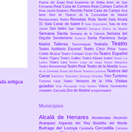
Puerta del Ángel
Real Academia de Bellas Artes de San
Real Casa de Correos
Real Coliseo Carlos III
Fernando
Recinto Ferial Casa de Campo
Real Jardín Botánico
Red
Itiner
Red de Teatros de la Comunidad de Madrid
Revistas
Ruta Verde
Sala Alcalá
Restaurantes
Retiro
31
Sala Canal de Isabel II
Sala de Arte
Sala Expometro
San Isidro
Joven
San Valentín
Semana Gótica de Madrid
Semana Santa
Semana del
Semana de la Ciencia
Orgullo
Senderismo
Suma Flamenca
Surge
Sorteos
Teatro
Talleres
Madrid
Teatralia
Tauromaquia
Teatro Auditorio Escorial
Teatro Circo Price
Teatro
Teatro Español
Cofidis Alcázar
Teatro Compac Gran Vía
Teatro Fígaro
Teatro Galileo
Teatro Infanta Isabel
Teatro La
Teatro Lara
Latina
Teatro Lope de Vega
Teatro Marquina
Teatro Real
Teatro de la Abadía
Teatro Monumental
Teatro
Teatros del
de la Comedia
Teatro del Barrio
Teatros Luchana
Canal
Turismo
Tren
Teleférico
Televisión
Terrazas
Tertulias
Visitas
Veranos de la Villa
ada antigua
Turismo rural
Twitter
guiadas
Vídeos
Yacimientos
Vías Pecuarias
Vías Verdes
Zoo de Madrid
visitables
Zarzuela
ociopormadrid
Municipios
Alcalá de Henares
Alcobendas
Alcorcón
Aranjuez
Arganda del Rey
Boadilla del Monte
Buitrago del Lozoya
Cercedilla
Carabaña
Cervera