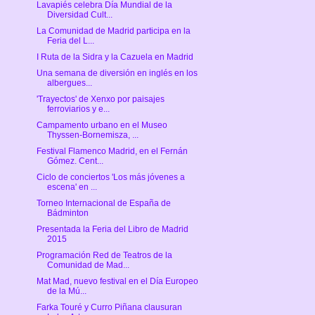
Lavapiés celebra Día Mundial de la
Diversidad Cult...
La Comunidad de Madrid participa en la
Feria del L...
I Ruta de la Sidra y la Cazuela en Madrid
Una semana de diversión en inglés en los
albergues...
'Trayectos' de Xenxo por paisajes
ferroviarios y e...
Campamento urbano en el Museo
Thyssen-Bornemisza, ...
Festival Flamenco Madrid, en el Fernán
Gómez. Cent...
Ciclo de conciertos 'Los más jóvenes a
escena' en ...
Torneo Internacional de España de
Bádminton
Presentada la Feria del Libro de Madrid
2015
Programación Red de Teatros de la
Comunidad de Mad...
Mat Mad, nuevo festival en el Día Europeo
de la Mú...
Farka Touré y Curro Piñana clausuran