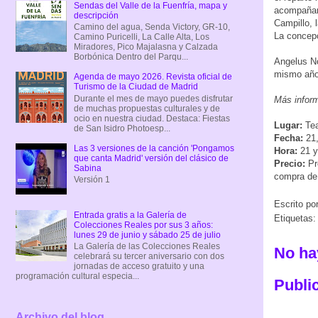
Sendas del Valle de la Fuenfría, mapa y
acompañará
descripción
Campillo, 
Camino del agua, Senda Victory, GR-10,
La concepc
Camino Puricelli, La Calle Alta, Los
Miradores, Pico Majalasna y Calzada
Borbónica Dentro del Parqu...
Angelus No
mismo año
Agenda de mayo 2026. Revista oficial de
Turismo de la Ciudad de Madrid
Durante el mes de mayo puedes disfrutar
Más infor
de muchas propuestas culturales y de
ocio en nuestra ciudad. Destaca: Fiestas
Lugar:
Tea
de San Isidro Photoesp...
Fecha:
21,
Las 3 versiones de la canción 'Pongamos
Hora:
21 y
que canta Madrid' versión del clásico de
Precio:
Pr
Sabina
compra de 
Versión 1
Escrito po
Entrada gratis a la Galería de
Etiquetas
Colecciones Reales por sus 3 años:
lunes 29 de junio y sábado 25 de julio
La Galería de las Colecciones Reales
No ha
celebrará su tercer aniversario con dos
jornadas de acceso gratuito y una
programación cultural especia...
Publi
Archivo del blog