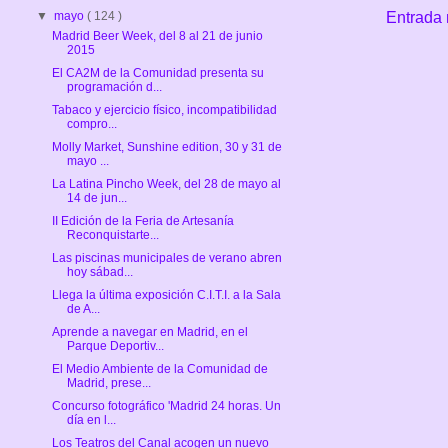
Entrada 
▼
mayo
( 124 )
Madrid Beer Week, del 8 al 21 de junio
2015
El CA2M de la Comunidad presenta su
programación d...
Tabaco y ejercicio físico, incompatibilidad
compro...
Molly Market, ‎Sunshine‬ edition, 30 y 31 de
mayo ...
La Latina Pincho Week, del 28 de mayo al
14 de jun...
II Edición de la Feria de Artesanía
Reconquistarte...
Las piscinas municipales de verano abren
hoy sábad...
Llega la última exposición C.I.T.I. a la Sala
de A...
Aprende a navegar en Madrid, en el
Parque Deportiv...
El Medio Ambiente de la Comunidad de
Madrid, prese...
Concurso fotográfico 'Madrid 24 horas. Un
día en l...
Los Teatros del Canal acogen un nuevo