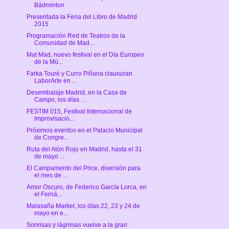
Bádminton
Presentada la Feria del Libro de Madrid
2015
Programación Red de Teatros de la
Comunidad de Mad...
Mat Mad, nuevo festival en el Día Europeo
de la Mú...
Farka Touré y Curro Piñana clausuran
LaborArte en ...
Desembalaje Madrid, en la Casa de
Campo, los días ...
FESTIM 015, Festival Internacional de
Improvisació...
Próximos eventos en el Palacio Municipal
de Congre...
Ruta del Atún Rojo en Madrid, hasta el 31
de mayo ...
El Campamento del Price, diversión para
el mes de ...
Amor Oscuro, de Federico García Lorca, en
el Ferná...
Malasaña Market, los días 22, 23 y 24 de
mayo en e...
Sonrisas y lágrimas vuelve a la gran