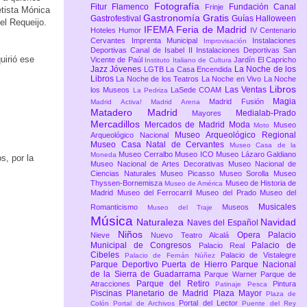
Fotografía
Fitur
Flamenco
Fundación Canal
Frinje
etista Mónica
Gastronomía
Gratis
Gastrofestival
Guías
Halloween
el Requeijo.
IFEMA Feria de Madrid
Hoteles
Humor
IV Centenario
Cervantes
Imprenta Municipal
Instalaciones
Improvisación
Deportivas Canal de Isabel II
Instalaciones Deportivas San
uirió ese
Vicente de Paúl
Jardín El Capricho
Instituto Italiano de Cultura
Jazz
Jóvenes
La Noche de los
LGTB
La Casa Encendida
Libros
La Noche de los Teatros
La Noche en Vivo
La Noche
Libros
Las Ventas
los Museos
LaSede COAM
La Pedriza
Magia
Madrid Fusión
Madrid Activa!
Madrid Arena
Matadero Madrid
Medialab-Prado
Mayores
Mercadillos
Mercados de Madrid
Moda
Museo
Moto
Museo Arqueológico Regional
Arqueológico Nacional
Museo Casa Natal de Cervantes
Museo Casa de la
Museo Cerralbo
Museo ICO
Museo Lázaro Galdiano
Moneda
s, por la
Museo Nacional de Artes Decorativas
Museo Nacional de
Ciencias Naturales
Museo Picasso
Museo Sorolla
Museo
Thyssen-Bornemisza
Museo de Historia de
Museo de América
Madrid
Museo del Ferrocarril
Museo del Prado
Museo del
Musicales
Romanticismo
Museos
Museo del Traje
Música
Naturaleza
Navidad
Naves del Español
Niños
Opera
Palacio
Nieve
Nuevo Teatro Alcalá
Municipal de Congresos
Palacio de
Palacio Real
Cibeles
Palacio de Vistalegre
Palacio de Fernán Núñez
Parque Deportivo Puerta de Hierro
Parque Nacional
de la Sierra de Guadarrama
Parque Warner
Parque de
Parque del Retiro
Atracciones
Pintura
Patinaje
Pesca
Piscinas
Planetario de Madrid
Plaza Mayor
Plaza de
Portal del Lector
Colón
Portal de Archivos
Puente del Rey