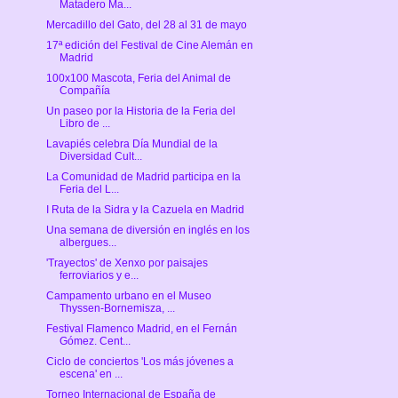
Matadero Ma...
Mercadillo del Gato, del 28 al 31 de mayo
17ª edición del Festival de Cine Alemán en
Madrid
100x100 Mascota, Feria del Animal de
Compañía
Un paseo por la Historia de la Feria del
Libro de ...
Lavapiés celebra Día Mundial de la
Diversidad Cult...
La Comunidad de Madrid participa en la
Feria del L...
I Ruta de la Sidra y la Cazuela en Madrid
Una semana de diversión en inglés en los
albergues...
'Trayectos' de Xenxo por paisajes
ferroviarios y e...
Campamento urbano en el Museo
Thyssen-Bornemisza, ...
Festival Flamenco Madrid, en el Fernán
Gómez. Cent...
Ciclo de conciertos 'Los más jóvenes a
escena' en ...
Torneo Internacional de España de