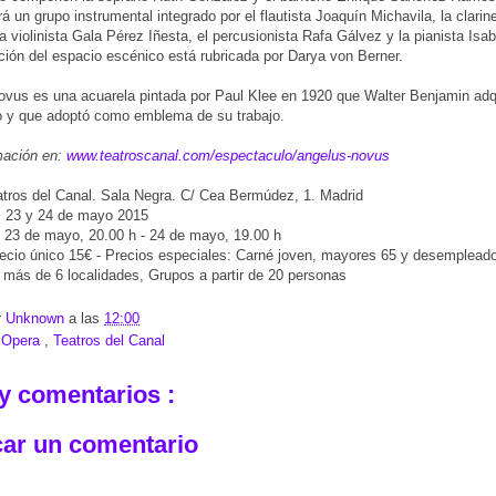
 un grupo instrumental integrado por el flautista Joaquín Michavila, la clarin
la violinista Gala Pérez Iñesta, el percusionista Rafa Gálvez y la pianista Isab
ión del espacio escénico está rubricada por Darya von Berner.
vus es una acuarela pintada por Paul Klee en 1920 que Walter Benjamin adq
 y que adoptó como emblema de su trabajo.
mación en:
www.teatroscanal.com/espectaculo/angelus-novus
tros del Canal. Sala Negra. C/ Cea Bermúdez, 1. Madrid
 23 y 24 de mayo 2015
 23 de mayo, 20.00 h - 24 de mayo, 19.00 h
ecio único 15€ - Precios especiales: Carné joven, mayores 65 y desempleado
más de 6 localidades, Grupos a partir de 20 personas
r
Unknown
a las
12:00
:
Opera
,
Teatros del Canal
y comentarios :
car un comentario