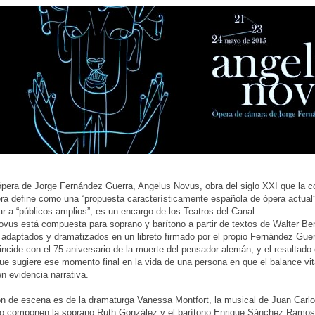
pera de Jorge Fernández Guerra, Angelus Novus, obra del siglo XXI que la 
a define como una “propuesta característicamente española de ópera actual”
ar a “públicos amplios”, es un encargo de los Teatros del Canal.
vus está compuesta para soprano y barítono a partir de textos de Walter Be
 adaptados y dramatizados en un libreto firmado por el propio Fernández Guer
incide con el 75 aniversario de la muerte del pensador alemán, y el resultado
que sugiere ese momento final en la vida de una persona en que el balance vit
en evidencia narrativa.
ón de escena es de la dramaturga Vanessa Montfort, la musical de Juan Carl
 lo componen la soprano Ruth González y el barítono Enrique Sánchez Ramos