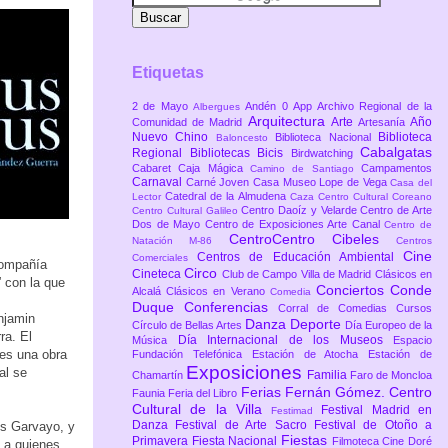
Etiquetas
2 de Mayo
Andén 0
App
Archivo Regional de la
Albergues
Arquitectura
Arte
Año
Comunidad de Madrid
Artesanía
Nuevo Chino
Biblioteca
Biblioteca Nacional
Baloncesto
Cabalgatas
Regional
Bibliotecas
Bicis
Birdwatching
Cabaret
Caja Mágica
Campamentos
Camino de Santiago
Carnaval
Carné Joven
Casa Museo Lope de Vega
Casa del
Catedral de la Almudena
Lector
Caza
Centro Cultural Coreano
Centro Daoíz y Velarde
Centro de Arte
Centro Cultural Galileo
Dos de Mayo
Centro de Exposiciones Arte Canal
Centro de
CentroCentro Cibeles
Natación M-86
Centros
Cine
Centros de Educación Ambiental
Comerciales
compañía
Circo
Cineteca
Club de Campo Villa de Madrid
Clásicos en
 con la que
Conciertos
Conde
Alcalá
Clásicos en Verano
Comedia
Duque
Conferencias
Corral de Comedias
Cursos
njamin
Danza
Deporte
Círculo de Bellas Artes
Día Europeo de la
ra. El
Día Internacional de los Museos
Música
Espacio
 es una obra
Fundación Telefónica
Estación de Atocha
Estación de
Exposiciones
al se
Familia
Chamartín
Faro de Moncloa
Ferias
Fernán Gómez. Centro
Faunia
Feria del Libro
Cultural de la Villa
Festival Madrid en
Festimad
Danza
Festival de Arte Sacro
Festival de Otoño a
os Garvayo, y
Fiestas
Primavera
Fiesta Nacional
Filmoteca Cine Doré
 a quienes