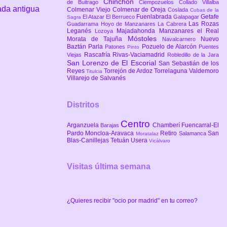
Chinchón
de Buitrago
Ciempozuelos
Collado Villalba
ada antigua
Colmenar Viejo
Colmenar de Oreja
Coslada
Cubas de la
Fuenlabrada
Getafe
El Atazar
El Berrueco
Galapagar
Sagra
Las Rozas
Guadarrama
Hoyo de Manzanares
La Cabrera
Leganés
Majadahonda
Manzanares el Real
Lozoya
Móstoles
Morata de Tajuña
Nuevo
Navalcarnero
Baztán
Parla
Pozuelo de Alarcón
Patones
Puentes
Pinto
Rascafría
Rivas-Vaciamadrid
Viejas
Robledillo de la Jara
San Lorenzo de El Escorial
San Sebastián de los
Reyes
Torrejón de Ardoz
Torrelaguna
Valdemoro
Titulcia
Villarejo de Salvanés
Distritos
Centro
Arganzuela
Chamberí
Fuencarral-El
Barajas
Pardo
Moncloa-Aravaca
Retiro
San
Salamanca
Moratalaz
Blas-Canillejas
Tetuán
Usera
Vicálvaro
Visitas última semana
¿Quieres recibir "ocio por madrid" en tu correo?