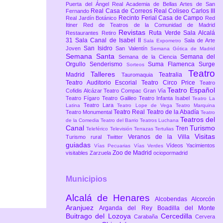
Puerta del Ángel
Real Academia de Bellas Artes de San
Real Casa de Correos
Real Coliseo Carlos III
Fernando
Recinto Ferial Casa de Campo
Real Jardín Botánico
Red
Itiner
Red de Teatros de la Comunidad de Madrid
Revistas
Ruta Verde
Sala Alcalá
Restaurantes
Retiro
31
Sala Canal de Isabel II
Sala de Arte
Sala Expometro
San Isidro
Joven
San Valentín
Semana Gótica de Madrid
Semana Santa
Semana del
Semana de la Ciencia
Orgullo
Senderismo
Suma Flamenca
Surge
Sorteos
Teatro
Talleres
Madrid
Teatralia
Tauromaquia
Teatro Auditorio Escorial
Teatro Circo Price
Teatro
Teatro Español
Cofidis Alcázar
Teatro Compac Gran Vía
Teatro Fígaro
Teatro Galileo
Teatro Infanta Isabel
Teatro La
Teatro Lara
Latina
Teatro Lope de Vega
Teatro Marquina
Teatro Real
Teatro de la Abadía
Teatro Monumental
Teatro
Teatros del
de la Comedia
Teatro del Barrio
Teatros Luchana
Canal
Turismo
Tren
Teleférico
Televisión
Terrazas
Tertulias
Visitas
Veranos de la Villa
Turismo rural
Twitter
guiadas
Vídeos
Yacimientos
Vías Pecuarias
Vías Verdes
Zoo de Madrid
visitables
Zarzuela
ociopormadrid
Municipios
Alcalá de Henares
Alcobendas
Alcorcón
Aranjuez
Arganda del Rey
Boadilla del Monte
Buitrago del Lozoya
Cercedilla
Carabaña
Cervera