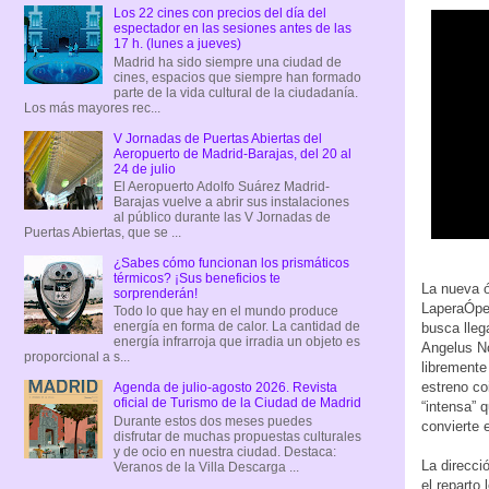
Los 22 cines con precios del día del
espectador en las sesiones antes de las
17 h. (lunes a jueves)
Madrid ha sido siempre una ciudad de
cines, espacios que siempre han formado
parte de la vida cultural de la ciudadanía.
Los más mayores rec...
V Jornadas de Puertas Abiertas del
Aeropuerto de Madrid-Barajas, del 20 al
24 de julio
El Aeropuerto Adolfo Suárez Madrid-
Barajas vuelve a abrir sus instalaciones
al público durante las V Jornadas de
Puertas Abiertas, que se ...
¿Sabes cómo funcionan los prismáticos
térmicos? ¡Sus beneficios te
La nueva ó
sorprenderán!
LaperaÓper
Todo lo que hay en el mundo produce
energía en forma de calor. La cantidad de
busca lleg
energía infrarroja que irradia un objeto es
Angelus No
proporcional a s...
libremente
estreno co
Agenda de julio-agosto 2026. Revista
oficial de Turismo de la Ciudad de Madrid
“intensa” 
Durante estos dos meses puedes
convierte 
disfrutar de muchas propuestas culturales
y de ocio en nuestra ciudad. Destaca:
La direcci
Veranos de la Villa Descarga ...
el reparto