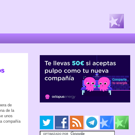
os
pera de
na de la
se unos
 la compañía