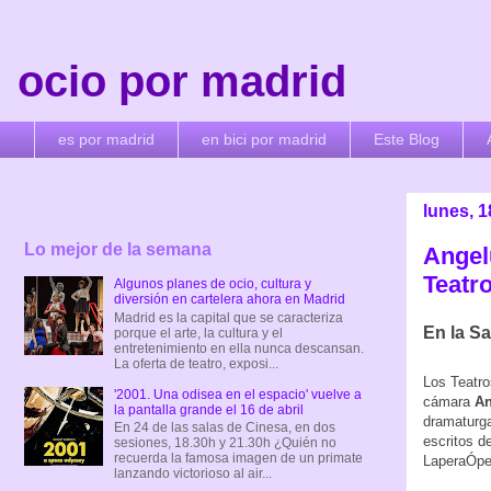
ocio por madrid
es por madrid
en bici por madrid
Este Blog
lunes, 
Lo mejor de la semana
Angel
Teatr
Algunos planes de ocio, cultura y
diversión en cartelera ahora en Madrid
Madrid es la capital que se caracteriza
En la Sa
porque el arte, la cultura y el
entretenimiento en ella nunca descansan.
La oferta de teatro, exposi...
Los Teatro
'2001. Una odisea en el espacio' vuelve a
cámara
An
la pantalla grande el 16 de abril
dramaturga
En 24 de las salas de Cinesa, en dos
escritos d
sesiones, 18.30h y 21.30h ¿Quién no
recuerda la famosa imagen de un primate
LaperaÓper
lanzando victorioso al air...