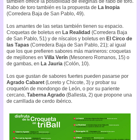
también ofrece la posibilidad de elegirlas de rabo de toro.
Rabo de toro también es la propuesta de
La Inopia
(Corredera Baja de San Pablo, 49).
Los amantes de las setas también tienen su espacio.
Croquetas de boletus en
La Realidad
(Corredera Baja
de San Pablo, 51) y de níscalos y boletus en
El Circo de
las Tapas
(Corredera Baja de San Pablo, 21); al igual
que los que prefieren sabores más marineros: croquetas
de mejillones en
Villa Verín
(Mesonero Romanos, 15) o
de gambas, en
La Jauria
(Colón, 10).
Los que gustan de sabores fuertes pueden pasarse por
Agrado Cabaret
(Loreto y Chicote, 3) y probar su
croquetón de mondongo de León, o por su pariente
cercano,
Taberna Agrado
(Ballesta, 2) que propone una
de carrillada de cerdo ibérico.