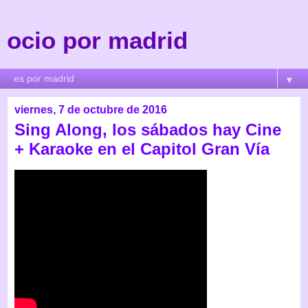
ocio por madrid
▼
viernes, 7 de octubre de 2016
Sing Along, los sábados hay Cine
+ Karaoke en el Capitol Gran Vía