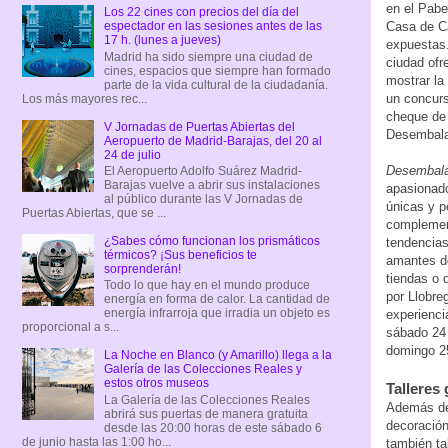
en el Pabe
Los 22 cines con precios del día del
Casa de C
espectador en las sesiones antes de las
17 h. (lunes a jueves)
expuestas.
Madrid ha sido siempre una ciudad de
ciudad ofr
cines, espacios que siempre han formado
mostrar la 
parte de la vida cultural de la ciudadanía.
un concurs
Los más mayores rec...
cheque de 
V Jornadas de Puertas Abiertas del
Desembala
Aeropuerto de Madrid-Barajas, del 20 al
24 de julio
Desembal
El Aeropuerto Adolfo Suárez Madrid-
Barajas vuelve a abrir sus instalaciones
apasionado
al público durante las V Jornadas de
únicas y p
Puertas Abiertas, que se ...
complement
¿Sabes cómo funcionan los prismáticos
tendencias 
térmicos? ¡Sus beneficios te
amantes de
sorprenderán!
tiendas o 
Todo lo que hay en el mundo produce
por Llobre
energía en forma de calor. La cantidad de
energía infrarroja que irradia un objeto es
experiencia
proporcional a s...
sábado 24 
domingo 25
La Noche en Blanco (y Amarillo) llega a la
Galería de las Colecciones Reales y
estos otros museos
Talleres 
La Galería de las Colecciones Reales
Además de
abrirá sus puertas de manera gratuita
decoración
desde las 20:00 horas de este sábado 6
de junio hasta las 1:00 ho...
también tal