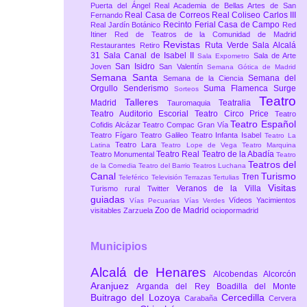
Puerta del Ángel
Real Academia de Bellas Artes de San
Real Casa de Correos
Real Coliseo Carlos III
Fernando
Recinto Ferial Casa de Campo
Real Jardín Botánico
Red
Itiner
Red de Teatros de la Comunidad de Madrid
Revistas
Ruta Verde
Sala Alcalá
Restaurantes
Retiro
31
Sala Canal de Isabel II
Sala de Arte
Sala Expometro
San Isidro
Joven
San Valentín
Semana Gótica de Madrid
Semana Santa
Semana del
Semana de la Ciencia
Orgullo
Senderismo
Suma Flamenca
Surge
Sorteos
Teatro
Talleres
Madrid
Teatralia
Tauromaquia
Teatro Auditorio Escorial
Teatro Circo Price
Teatro
Teatro Español
Cofidis Alcázar
Teatro Compac Gran Vía
Teatro Fígaro
Teatro Galileo
Teatro Infanta Isabel
Teatro La
Teatro Lara
Latina
Teatro Lope de Vega
Teatro Marquina
Teatro Real
Teatro de la Abadía
Teatro Monumental
Teatro
Teatros del
de la Comedia
Teatro del Barrio
Teatros Luchana
Canal
Turismo
Tren
Teleférico
Televisión
Terrazas
Tertulias
Visitas
Veranos de la Villa
Turismo rural
Twitter
guiadas
Vídeos
Yacimientos
Vías Pecuarias
Vías Verdes
Zoo de Madrid
visitables
Zarzuela
ociopormadrid
Municipios
Alcalá de Henares
Alcobendas
Alcorcón
Aranjuez
Arganda del Rey
Boadilla del Monte
Buitrago del Lozoya
Cercedilla
Carabaña
Cervera