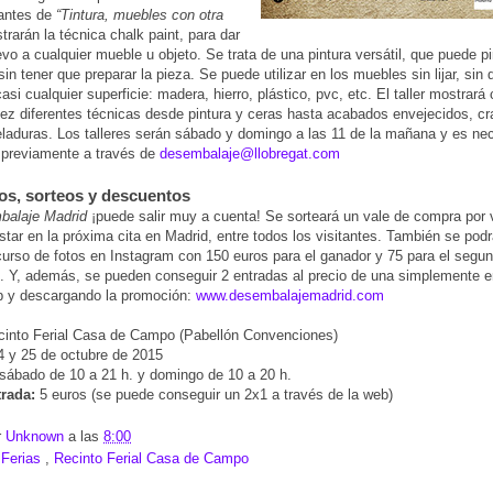
antes de
“Tintura, muebles con otra
rarán la técnica chalk paint, para dar
evo a cualquier mueble u objeto. Se trata de una pintura versátil, que puede pi
 sin tener que preparar la pieza. Se puede utilizar en los muebles sin lijar, s
asi cualquier superficie: madera, hierro, plástico, pvc, etc. El taller mostrará
lez diferentes técnicas desde pintura y ceras hasta acabados envejecidos, cr
eladuras. Los talleres serán sábado y domingo a las 11 de la mañana y es ne
e previamente a través de
desembalaje@llobregat.com
s, sorteos y descuentos
balaje Madrid
¡puede salir muy a cuenta! Se sorteará un vale de compra por 
star en la próxima cita en Madrid, entre todos los visitantes. También se podrá
urso de fotos en Instagram con 150 euros para el ganador y 75 para el segu
o. Y, además, se pueden conseguir 2 entradas al precio de una simplemente e
b y descargando la promoción:
www.desembalajemadrid.com
into Ferial Casa de Campo (Pabellón Convenciones)
 y 25 de octubre de 2015
sábado de 10 a 21 h. y domingo de 10 a 20 h.
trada:
5 euros (se puede conseguir un 2x1 a través de la web)
r
Unknown
a las
8:00
:
Ferias
,
Recinto Ferial Casa de Campo