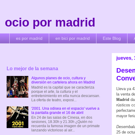
ocio por madrid
es por madrid
en bici por madrid
Este Blog
jueves,
Lo mejor de la semana
Desem
Conve
Algunos planes de ocio, cultura y
diversión en cartelera ahora en Madrid
Madrid es la capital que se caracteriza
Lleva ya 4
porque el arte, la cultura y el
la venta d
entretenimiento en ella nunca descansan.
Madrid
da 
La oferta de teatro, exposi...
rústicos c
'2001. Una odisea en el espacio' vuelve a
perfectam
la pantalla grande el 16 de abril
mayor feri
En 24 de las salas de Cinesa, en dos
sesiones, 18.30h y 21.30h ¿Quién no
recuerda la famosa imagen de un primate
Desembala
lanzando victorioso al air...
25 de octu