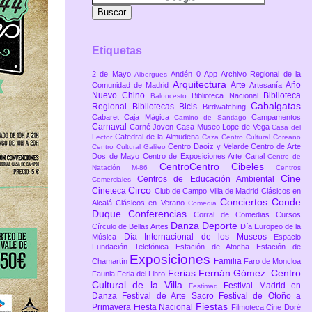
Etiquetas
2 de Mayo
Andén 0
App
Archivo Regional de la
Albergues
Arquitectura
Arte
Año
Comunidad de Madrid
Artesanía
Nuevo Chino
Biblioteca
Biblioteca Nacional
Baloncesto
Cabalgatas
Regional
Bibliotecas
Bicis
Birdwatching
Cabaret
Caja Mágica
Campamentos
Camino de Santiago
Carnaval
Carné Joven
Casa Museo Lope de Vega
Casa del
Catedral de la Almudena
Lector
Caza
Centro Cultural Coreano
Centro Daoíz y Velarde
Centro de Arte
Centro Cultural Galileo
Dos de Mayo
Centro de Exposiciones Arte Canal
Centro de
CentroCentro Cibeles
Natación M-86
Centros
Cine
Centros de Educación Ambiental
Comerciales
Circo
Cineteca
Club de Campo Villa de Madrid
Clásicos en
Conciertos
Conde
Alcalá
Clásicos en Verano
Comedia
Duque
Conferencias
Corral de Comedias
Cursos
Danza
Deporte
Círculo de Bellas Artes
Día Europeo de la
Día Internacional de los Museos
Música
Espacio
Fundación Telefónica
Estación de Atocha
Estación de
Exposiciones
Familia
Chamartín
Faro de Moncloa
Ferias
Fernán Gómez. Centro
Faunia
Feria del Libro
Cultural de la Villa
Festival Madrid en
Festimad
Danza
Festival de Arte Sacro
Festival de Otoño a
Fiestas
Primavera
Fiesta Nacional
Filmoteca Cine Doré