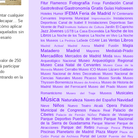
Fotografía
Fitur
Flamenco
Fundación Canal
Frinje
Gastronomía
Gratis
Gastrofestival
Guías
Halloween
IFEMA Feria de Madrid
Hoteles
Humor
IV Centenario
ntar cualquier
Cervantes
Imprenta Municipal
Instalaciones
Improvisación
in decapar… Se
Deportivas Canal de Isabel II
Instalaciones Deportivas San
 cómo aplicar
Vicente de Paúl
Jardín El Capricho
Instituto Italiano de Cultura
Jazz
Jóvenes
La Noche de los
LGTB
La Casa Encendida
aquelados sin
Libros
La Noche de los Teatros
La Noche en Vivo
La Noche
cesario
Libros
Las Ventas
los Museos
LaSede COAM
La Pedriza
Magia
Madrid Fusión
Madrid Activa!
Madrid Arena
Matadero Madrid
Medialab-Prado
Mayores
Mercadillos
Mercados de Madrid
Moda
Museo
Moto
valor de 250
Museo Arqueológico Regional
Arqueológico Nacional
Museo Casa Natal de Cervantes
Museo Casa de la
 participar
Museo Cerralbo
Museo ICO
Museo Lázaro Galdiano
Moneda
ndo
Museo Nacional de Artes Decorativas
Museo Nacional de
ntrando en la
Ciencias Naturales
Museo Picasso
Museo Sorolla
Museo
Thyssen-Bornemisza
Museo de Historia de
Museo de América
Madrid
Museo del Ferrocarril
Museo del Prado
Museo del
Musicales
Romanticismo
Museos
Museo del Traje
Música
Naturaleza
Navidad
Naves del Español
Niños
Opera
Palacio
Nieve
Nuevo Teatro Alcalá
Municipal de Congresos
Palacio de
Palacio Real
Cibeles
Palacio de Vistalegre
Palacio de Fernán Núñez
Parque Deportivo Puerta de Hierro
Parque Nacional
de la Sierra de Guadarrama
Parque Warner
Parque de
Parque del Retiro
Atracciones
Pintura
Patinaje
Pesca
Piscinas
Planetario de Madrid
Plaza Mayor
Plaza de
Portal del Lector
Colón
Portal de Archivos
Puente del Rey