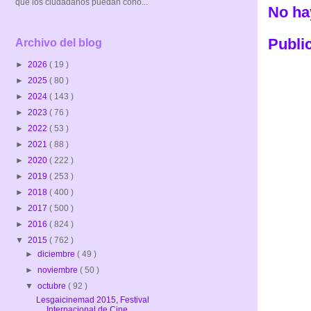
que los ciudadanos puedan cono...
No ha
Publi
Archivo del blog
►
2026
( 19 )
►
2025
( 80 )
►
2024
( 143 )
►
2023
( 76 )
►
2022
( 53 )
►
2021
( 88 )
►
2020
( 222 )
►
2019
( 253 )
►
2018
( 400 )
►
2017
( 500 )
►
2016
( 824 )
▼
2015
( 762 )
►
diciembre
( 49 )
►
noviembre
( 50 )
▼
octubre
( 92 )
Lesgaicinemad 2015, Festival
Internacional de Cine...