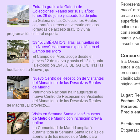
Represent
Entrada gratis a la Galería de
mano”
most
Colecciones Reales por sus 3 años:
un aire nu
lunes 29 de junio y sábado 25 de julio
La Galería de las Colecciones Reales
superficie
celebrará su tercer aniversario con dos
adhiere a c
jornadas de acceso gratuito y una
con sencil
programación cultural especia...
barniz y v
'1945. LIBÉRATION. Tras las huellas de
inscribirs
La Nueve' es la nueva exposición en el
Campo del Moro
Concurso
El Campo del Moro acoge desde el
jueves 12 de marzo y hasta el 12 de junio
Ir a
Desem
la exposición 1945. LIBÉRATION. Tras las
euros a ga
huellas de La Nueve , qu...
en un conc
clasificad
Nuevo Centro de Recepción de Visitantes
del Monasterio de las Descalzas Reales
página we
de Madrid
Patrimonio Nacional ha inaugurado el
Lugar:
Rec
nuevo Centro de Recepción de Visitantes
Fechas:
24
del Monasterio de las Descalzas Reales
de Madrid . El proyecto,...
Horarios:
Precio en
Visita en Semana Santa a los 5 museos
de Metro de Madrid con incripción previa
online
Escrito po
La Comunidad de Madrid ampliará
Etiquetas
durante toda la Semana Santa los días de
apertura de los museos de Metro para