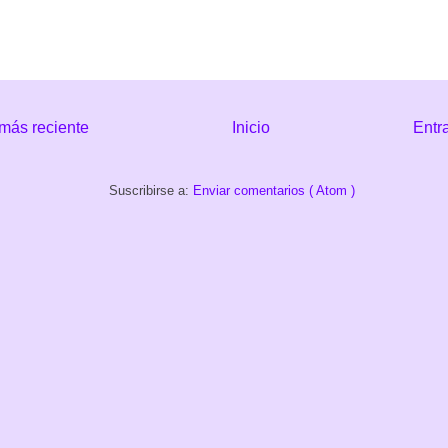
más reciente
Inicio
Entr
Suscribirse a:
Enviar comentarios ( Atom )