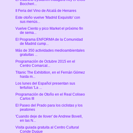
Boccheri...
II Feria del Vino de Alcalá de Henares
Este otoño vuelve 'Madrid Exquisito' con
sus menús...
Vuelve Ciento y pico Market el próximo fin
de sema...
El Programa ENFORMA de la Comunidad
de Madrid cump...
Más de 350 actividades medioambientales
gratuitas ...
Programación de Octubre 2015 en el
Centro Comarcal...
Titanic The Exhibition, en el Fernán Gómez
hasta m...
Los lunes del Español presentan sus
tertulias 'La ...
Programación de Otoño en el Real Coliseo
Carlos III
El Paseo del Prado para los ciclistas y los
peatones
'Cuando deje de llover' de Andrew Bovell,
en las N...
Visita guiada gratuita al Centro Cultural
Conde Duque