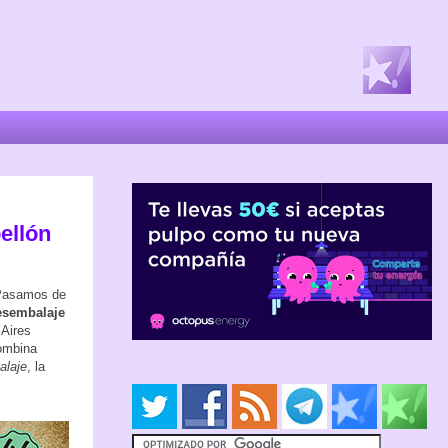
ellón
 Pasamos de
esembalaje
 Aires
combina
laje
, la