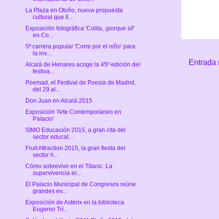
La Plaza en Otoño, nueva propuesta
cultural que ll...
Exposición fotográfica 'Colita, ¡porque sí!'
en Co...
5ª carrera popular 'Corre por el niño' para
la inv...
Entrada 
Alcalá de Henares acoge la 45º edición del
festiva...
Poemad, el Festival de Poesía de Madrid,
del 29 al...
Don Juan en Alcalá 2015
Exposición 'Arte Contemporáneo en
Palacio'
SIMO Educación 2015, a gran cita del
sector educat...
Fruit Attraction 2015, la gran fiesta del
sector h...
Cómo sobrevivir en el Titanic. La
supervivencia er...
El Palacio Municipal de Congresos reúne
grandes ev...
Exposición de Astérix en la biblioteca
Eugenio Trí...