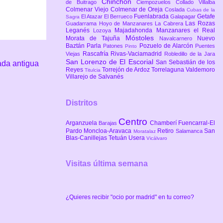
Chinchón
de Buitrago
Ciempozuelos
Collado Villalba
Colmenar Viejo
Colmenar de Oreja
Coslada
Cubas de la
Fuenlabrada
Getafe
El Atazar
El Berrueco
Galapagar
Sagra
Las Rozas
Guadarrama
Hoyo de Manzanares
La Cabrera
Leganés
Majadahonda
Manzanares el Real
Lozoya
Móstoles
Morata de Tajuña
Nuevo
Navalcarnero
Baztán
Parla
Pozuelo de Alarcón
Patones
Puentes
Pinto
Rascafría
Rivas-Vaciamadrid
Viejas
Robledillo de la Jara
San Lorenzo de El Escorial
San Sebastián de los
ada antigua
Reyes
Torrejón de Ardoz
Torrelaguna
Valdemoro
Titulcia
Villarejo de Salvanés
Distritos
Centro
Arganzuela
Chamberí
Fuencarral-El
Barajas
Pardo
Moncloa-Aravaca
Retiro
San
Salamanca
Moratalaz
Blas-Canillejas
Tetuán
Usera
Vicálvaro
Visitas última semana
¿Quieres recibir "ocio por madrid" en tu correo?