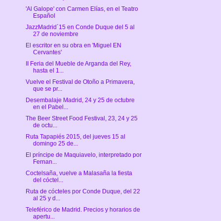
'Al Galope' con Carmen Elías, en el Teatro
Español
JazzMadrid´15 en Conde Duque del 5 al
27 de noviembre
El escritor en su obra en 'Miguel EN
Cervantes'
II Feria del Mueble de Arganda del Rey,
hasta el 1...
Vuelve el Festival de Otoño a Primavera,
que se pr...
Desembalaje Madrid, 24 y 25 de octubre
en el Pabel...
The Beer Street Food Festival, 23, 24 y 25
de octu...
Ruta Tapapiés 2015, del jueves 15 al
domingo 25 de...
El príncipe de Maquiavelo, interpretado por
Fernan...
Coctelsaña, vuelve a Malasaña la fiesta
del cóctel...
Ruta de cócteles por Conde Duque, del 22
al 25 y d...
Teleférico de Madrid. Precios y horarios de
apertu...