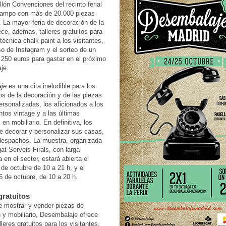
llón Convenciones del recinto ferial
ampo con más de 20.000 piezas
 La mayor feria de decoración de la
ece, además, talleres gratuitos para
técnica chalk paint a los visitantes,
o de Instagram y el sorteo de un
250 euros para gastar en el próximo
je.
aje
es una cita ineludible para los
s de la decoración y de las piezas
ersonalizadas, los aficionados a los
os vintage y a las últimas
en mobiliario. En definitiva, los
 decorar y personalizar sus casas,
despachos. La muestra, organizada
gat Serveis Firals, con larga
 en el sector, estará abierta el
de octubre de 10 a 21 h, y el
 de octubre, de 10 a 20 h.
gratuitos
 mostrar y vender piezas de
 y mobiliario, Desembalaje ofrece
leres gratuitos para los visitantes.