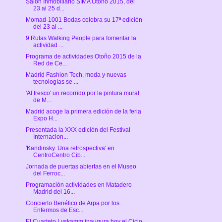
Salón Inmobiliario SIMA Otoño 2015, del
23 al 25 d...
Momad-1001 Bodas celebra su 17ª edición
del 23 al ...
9 Rutas Walking People para fomentar la
actividad ...
Programa de actividades Otoño 2015 de la
Red de Ce...
Madrid Fashion Tech, moda y nuevas
tecnologías se ...
'Al fresco' un recorrido por la pintura mural
de M...
Madrid acoge la primera edición de la feria
Expo H...
Presentada la XXX edición del Festival
Internacion...
'Kandinsky. Una retrospectiva' en
CentroCentro Cib...
Jornada de puertas abiertas en el Museo
del Ferroc...
Programación actividades en Matadero
Madrid del 16...
Concierto Benéfico de Arpa por los
Enfermos de Esc...
El Cuarteto Lyskamm inaugura hoy el Ciclo