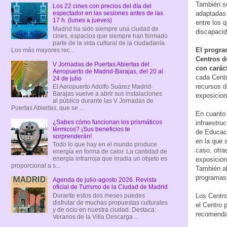
También se
Los 22 cines con precios del día del
adaptadas 
espectador en las sesiones antes de las
17 h. (lunes a jueves)
entre los 
Madrid ha sido siempre una ciudad de
discapacid
cines, espacios que siempre han formado
parte de la vida cultural de la ciudadanía.
El progra
Los más mayores rec...
Centros d
V Jornadas de Puertas Abiertas del
con caráct
Aeropuerto de Madrid-Barajas, del 20 al
cada Centr
24 de julio
recursos d
El Aeropuerto Adolfo Suárez Madrid-
Barajas vuelve a abrir sus instalaciones
exposicion
al público durante las V Jornadas de
Puertas Abiertas, que se ...
En cuanto 
¿Sabes cómo funcionan los prismáticos
infraestru
térmicos? ¡Sus beneficios te
de Educaci
sorprenderán!
en la que s
Todo lo que hay en el mundo produce
caso, otra
energía en forma de calor. La cantidad de
energía infrarroja que irradia un objeto es
exposicion
proporcional a s...
También al
programas 
Agenda de julio-agosto 2026. Revista
oficial de Turismo de la Ciudad de Madrid
Durante estos dos meses puedes
Los Centro
disfrutar de muchas propuestas culturales
el Centro 
y de ocio en nuestra ciudad. Destaca:
recomenda
Veranos de la Villa Descarga ...