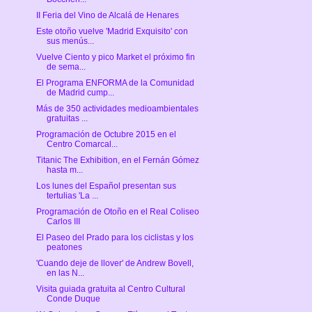
II Feria del Vino de Alcalá de Henares
Este otoño vuelve 'Madrid Exquisito' con
sus menús...
Vuelve Ciento y pico Market el próximo fin
de sema...
El Programa ENFORMA de la Comunidad
de Madrid cump...
Más de 350 actividades medioambientales
gratuitas ...
Programación de Octubre 2015 en el
Centro Comarcal...
Titanic The Exhibition, en el Fernán Gómez
hasta m...
Los lunes del Español presentan sus
tertulias 'La ...
Programación de Otoño en el Real Coliseo
Carlos III
El Paseo del Prado para los ciclistas y los
peatones
'Cuando deje de llover' de Andrew Bovell,
en las N...
Visita guiada gratuita al Centro Cultural
Conde Duque