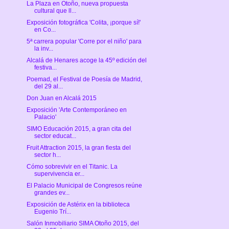
La Plaza en Otoño, nueva propuesta
cultural que ll...
Exposición fotográfica 'Colita, ¡porque sí!'
en Co...
5ª carrera popular 'Corre por el niño' para
la inv...
Alcalá de Henares acoge la 45º edición del
festiva...
Poemad, el Festival de Poesía de Madrid,
del 29 al...
Don Juan en Alcalá 2015
Exposición 'Arte Contemporáneo en
Palacio'
SIMO Educación 2015, a gran cita del
sector educat...
Fruit Attraction 2015, la gran fiesta del
sector h...
Cómo sobrevivir en el Titanic. La
supervivencia er...
El Palacio Municipal de Congresos reúne
grandes ev...
Exposición de Astérix en la biblioteca
Eugenio Trí...
Salón Inmobiliario SIMA Otoño 2015, del