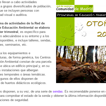
 llevan a cabo actividades
a grupos diversificados de población,
que se incluyen personas con
ad visual o auditiva.
ma de actividades de la Red de
e Educación Ambiental se elabora
er trimestral
, es específico para
o adecuándose a su entorno y a los
isponibles, e incluye talleres, sendas,
es, seminarios, etc.
a los equipamientos e
cturas, de forma genérica, los Centros
ón Ambiental constan de una parcela
e ubica un edificio principal y, en su
s instalaciones que albergan
es temporales o áreas temáticas.
gunos de ellos disponen de
de huertos didácticos ecológicos.
s disponen, a su vez, de una serie de
sendas
. Es recomendable ponerse en 
para comprobar el estado de la senda y obtener la última información disponib
ciones de seguridad.