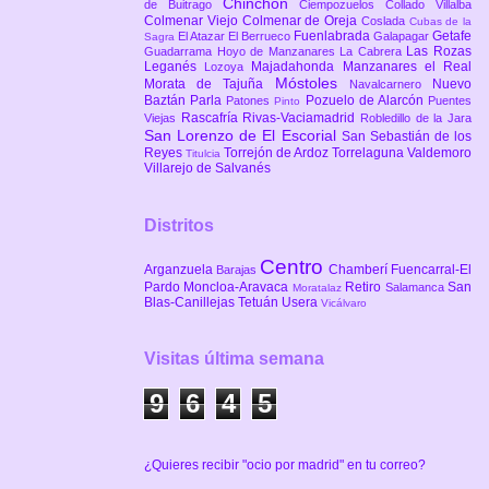
Chinchón
de Buitrago
Ciempozuelos
Collado Villalba
Colmenar Viejo
Colmenar de Oreja
Coslada
Cubas de la
Fuenlabrada
Getafe
El Atazar
El Berrueco
Galapagar
Sagra
Las Rozas
Guadarrama
Hoyo de Manzanares
La Cabrera
Leganés
Majadahonda
Manzanares el Real
Lozoya
Móstoles
Morata de Tajuña
Nuevo
Navalcarnero
Baztán
Parla
Pozuelo de Alarcón
Patones
Puentes
Pinto
Rascafría
Rivas-Vaciamadrid
Viejas
Robledillo de la Jara
San Lorenzo de El Escorial
San Sebastián de los
Reyes
Torrejón de Ardoz
Torrelaguna
Valdemoro
Titulcia
Villarejo de Salvanés
Distritos
Centro
Arganzuela
Chamberí
Fuencarral-El
Barajas
Pardo
Moncloa-Aravaca
Retiro
San
Salamanca
Moratalaz
Blas-Canillejas
Tetuán
Usera
Vicálvaro
Visitas última semana
9
6
4
5
¿Quieres recibir "ocio por madrid" en tu correo?