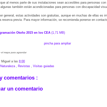
 que al menos parte de sus instalaciones sean accesibles para personas con
 algunas también están acondicionadas para personas con discapacidad visua
er general, estas actividades son gratuitas, aunque en muchas de ellas es im
na reserva previa. Para mayor información, se recomienda ponerse en contac
gramación Otoño 2015 en los CEA
(1,71 MB)
re el mapa para agrandar
r
Miguel
a las
8:00
:
Naturaleza
,
Revistas
,
Visitas guiadas
y comentarios :
car un comentario