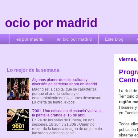
ocio por madrid
es por madrid
en bici por madrid
Este Blog
viernes,
Lo mejor de la semana
Progr
Centr
Algunos planes de ocio, cultura y
diversión en cartelera ahora en Madrid
Madrid es la capital que se caracteriza
La Red de 
porque el arte, la cultura y el
Territorio
entretenimiento en ella nunca descansan.
región ma
La oferta de teatro, exposi...
Henares y 
'2001. Una odisea en el espacio' vuelve a
en Fuenlab
la pantalla grande el 16 de abril
En 24 de las salas de Cinesa, en dos
Todos ello
sesiones, 18.30h y 21.30h ¿Quién no
recuerda la famosa imagen de un primate
población 
lanzando victorioso al air...
sistema ed