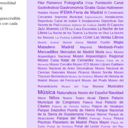
Fotografía
 movilidad
Fitur
Flamenco
Fundación Canal
Frinje
Gastronomía
Gratis
Gastrofestival
Guías
Halloween
l.
IFEMA Feria de Madrid
Hoteles
Humor
IV Centenario
Cervantes
Imprenta Municipal
Instalaciones
Improvisación
prescindible
Deportivas Canal de Isabel II
Instalaciones Deportivas San
to con cada
Vicente de Paúl
Jardín El Capricho
Instituto Italiano de Cultura
Jazz
Jóvenes
La Noche de los
LGTB
La Casa Encendida
Libros
La Noche de los Teatros
La Noche en Vivo
La Noche
Libros
Las Ventas
los Museos
LaSede COAM
La Pedriza
Magia
Madrid Fusión
Madrid Activa!
Madrid Arena
Matadero Madrid
Medialab-Prado
Mayores
Mercadillos
Mercados de Madrid
Moda
Museo
Moto
Museo Arqueológico Regional
Arqueológico Nacional
Museo Casa Natal de Cervantes
Museo Casa de la
Museo Cerralbo
Museo ICO
Museo Lázaro Galdiano
Moneda
Museo Nacional de Artes Decorativas
Museo Nacional de
Ciencias Naturales
Museo Picasso
Museo Sorolla
Museo
Thyssen-Bornemisza
Museo de Historia de
Museo de América
Madrid
Museo del Ferrocarril
Museo del Prado
Museo del
Musicales
Romanticismo
Museos
Museo del Traje
Música
Naturaleza
Navidad
Naves del Español
Niños
Opera
Palacio
Nieve
Nuevo Teatro Alcalá
Municipal de Congresos
Palacio de
Palacio Real
Cibeles
Palacio de Vistalegre
Palacio de Fernán Núñez
Parque Deportivo Puerta de Hierro
Parque Nacional
de la Sierra de Guadarrama
Parque Warner
Parque de
Parque del Retiro
Atracciones
Pintura
Patinaje
Pesca
Piscinas
Planetario de Madrid
Plaza Mayor
Plaza de
Portal del Lector
Colón
Portal de Archivos
Puente del Rey