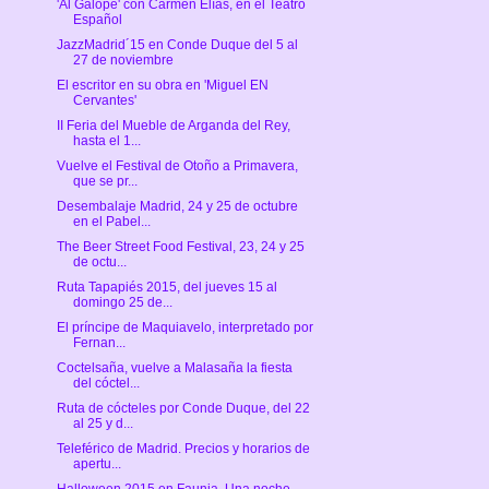
'Al Galope' con Carmen Elías, en el Teatro
Español
JazzMadrid´15 en Conde Duque del 5 al
27 de noviembre
El escritor en su obra en 'Miguel EN
Cervantes'
II Feria del Mueble de Arganda del Rey,
hasta el 1...
Vuelve el Festival de Otoño a Primavera,
que se pr...
Desembalaje Madrid, 24 y 25 de octubre
en el Pabel...
The Beer Street Food Festival, 23, 24 y 25
de octu...
Ruta Tapapiés 2015, del jueves 15 al
domingo 25 de...
El príncipe de Maquiavelo, interpretado por
Fernan...
Coctelsaña, vuelve a Malasaña la fiesta
del cóctel...
Ruta de cócteles por Conde Duque, del 22
al 25 y d...
Teleférico de Madrid. Precios y horarios de
apertu...
Halloween 2015 en Faunia. Una noche