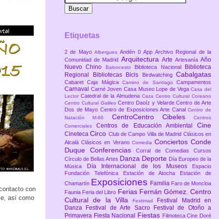
Etiquetas
2 de Mayo
Andén 0
App
Archivo Regional de la
Albergues
Arquitectura
Arte
Año
Comunidad de Madrid
Artesanía
Nuevo Chino
Biblioteca
Biblioteca Nacional
Baloncesto
Cabalgatas
Regional
Bibliotecas
Bicis
Birdwatching
Cabaret
Caja Mágica
Campamentos
Camino de Santiago
Carnaval
Carné Joven
Casa Museo Lope de Vega
Casa del
Catedral de la Almudena
Lector
Caza
Centro Cultural Coreano
Centro Daoíz y Velarde
Centro de Arte
Centro Cultural Galileo
Dos de Mayo
Centro de Exposiciones Arte Canal
Centro de
CentroCentro Cibeles
Natación M-86
Centros
Cine
Centros de Educación Ambiental
Comerciales
Circo
Cineteca
Club de Campo Villa de Madrid
Clásicos en
Conciertos
Conde
Alcalá
Clásicos en Verano
Comedia
Duque
Conferencias
Corral de Comedias
Cursos
Danza
Deporte
Círculo de Bellas Artes
Día Europeo de la
Día Internacional de los Museos
Música
Espacio
Fundación Telefónica
Estación de Atocha
Estación de
Exposiciones
Familia
Chamartín
Faro de Moncloa
contacto con
Ferias
Fernán Gómez. Centro
Faunia
Feria del Libro
le, así como
Cultural de la Villa
Festival Madrid en
Festimad
Danza
Festival de Arte Sacro
Festival de Otoño a
Fiestas
Primavera
Fiesta Nacional
Filmoteca Cine Doré