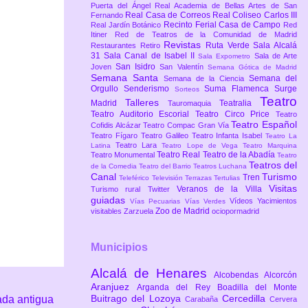
Puerta del Ángel
Real Academia de Bellas Artes de San
Real Casa de Correos
Real Coliseo Carlos III
Fernando
Recinto Ferial Casa de Campo
Real Jardín Botánico
Red
Itiner
Red de Teatros de la Comunidad de Madrid
Revistas
Ruta Verde
Sala Alcalá
Restaurantes
Retiro
31
Sala Canal de Isabel II
Sala de Arte
Sala Expometro
San Isidro
Joven
San Valentín
Semana Gótica de Madrid
Semana Santa
Semana del
Semana de la Ciencia
Orgullo
Senderismo
Suma Flamenca
Surge
Sorteos
Teatro
Talleres
Madrid
Teatralia
Tauromaquia
Teatro Auditorio Escorial
Teatro Circo Price
Teatro
Teatro Español
Cofidis Alcázar
Teatro Compac Gran Vía
Teatro Fígaro
Teatro Galileo
Teatro Infanta Isabel
Teatro La
Teatro Lara
Latina
Teatro Lope de Vega
Teatro Marquina
Teatro Real
Teatro de la Abadía
Teatro Monumental
Teatro
Teatros del
de la Comedia
Teatro del Barrio
Teatros Luchana
Canal
Turismo
Tren
Teleférico
Televisión
Terrazas
Tertulias
Visitas
Veranos de la Villa
Turismo rural
Twitter
guiadas
Vídeos
Yacimientos
Vías Pecuarias
Vías Verdes
Zoo de Madrid
visitables
Zarzuela
ociopormadrid
Municipios
Alcalá de Henares
Alcobendas
Alcorcón
Aranjuez
Arganda del Rey
Boadilla del Monte
Buitrago del Lozoya
Cercedilla
ada antigua
Carabaña
Cervera