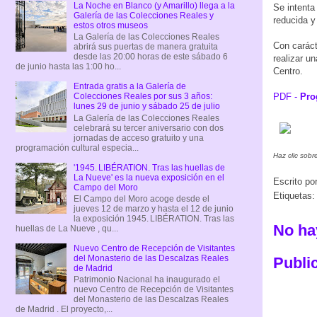
La Noche en Blanco (y Amarillo) llega a la
Se intenta
Galería de las Colecciones Reales y
reducida y
estos otros museos
La Galería de las Colecciones Reales
Con caráct
abrirá sus puertas de manera gratuita
desde las 20:00 horas de este sábado 6
realizar u
de junio hasta las 1:00 ho...
Centro.
Entrada gratis a la Galería de
PDF -
Pro
Colecciones Reales por sus 3 años:
lunes 29 de junio y sábado 25 de julio
La Galería de las Colecciones Reales
celebrará su tercer aniversario con dos
jornadas de acceso gratuito y una
programación cultural especia...
Haz clic sob
'1945. LIBÉRATION. Tras las huellas de
La Nueve' es la nueva exposición en el
Escrito po
Campo del Moro
Etiquetas
El Campo del Moro acoge desde el
jueves 12 de marzo y hasta el 12 de junio
la exposición 1945. LIBÉRATION. Tras las
No ha
huellas de La Nueve , qu...
Nuevo Centro de Recepción de Visitantes
del Monasterio de las Descalzas Reales
Publi
de Madrid
Patrimonio Nacional ha inaugurado el
nuevo Centro de Recepción de Visitantes
del Monasterio de las Descalzas Reales
de Madrid . El proyecto,...