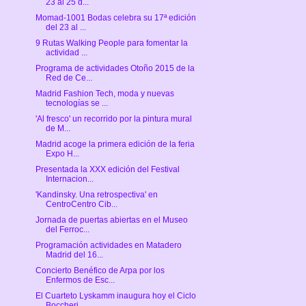
23 al 25 d...
Momad-1001 Bodas celebra su 17ª edición
del 23 al ...
9 Rutas Walking People para fomentar la
actividad ...
Programa de actividades Otoño 2015 de la
Red de Ce...
Madrid Fashion Tech, moda y nuevas
tecnologías se ...
'Al fresco' un recorrido por la pintura mural
de M...
Madrid acoge la primera edición de la feria
Expo H...
Presentada la XXX edición del Festival
Internacion...
'Kandinsky. Una retrospectiva' en
CentroCentro Cib...
Jornada de puertas abiertas en el Museo
del Ferroc...
Programación actividades en Matadero
Madrid del 16...
Concierto Benéfico de Arpa por los
Enfermos de Esc...
El Cuarteto Lyskamm inaugura hoy el Ciclo
Boccheri...