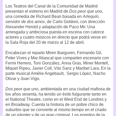
Los Teatros del Canal de la Comunidad de Madrid
presentan el estreno en Madrid de
Dos peor que uno
,
una comedia de Richard Bean basada en
Arlequín,
servidor de dos amos
, de Carlo Goldoni, con dirección
Alexander Herold y adaptación de Paco Mir. Una
arriesgada y ambiciosa puesta en escena con catorce
actores y cuatro músicos en directo que podrá verse en
la Sala Roja del 20 de marzo al 12 de abril.
Encabezan el reparto Miren Ibarguren, Fernando Gil,
Peter Vives y Mar Abascal que comparten escenario con
Fermi Herrero, Toni González, Anna Gras, Miner Montell,
Miquel Ripeu, Javier Coll, Vito Sanz y Maribel Lara. En la
parte musical Amélie Angebault, Sergio López, Nacho
Olivar y Joan Vigo.
Dos peor que uno
, ambientada en una ciudad mafiosa de
los años sesenta, ha tenido un éxito fulgurante tanto en
el National Theatre, como en el West End de Londres y
en Broadway. Cuenta la historia de un pobre chico de
suburbio que se convierte al mismo tiempo en el criado
de un gánster y de un gran criminal. Los enredos de la