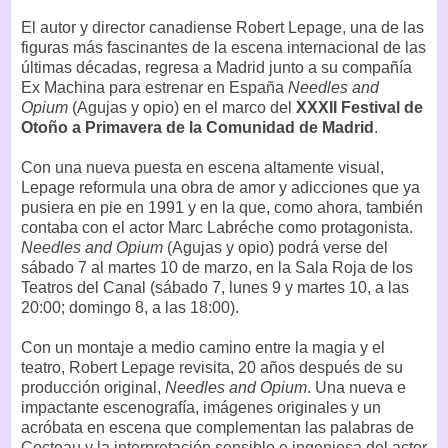
El autor y director canadiense Robert Lepage, una de las
figuras más fascinantes de la escena internacional de las
últimas décadas, regresa a Madrid junto a su compañía
Ex Machina para estrenar en España
Needles and
Opium
(Agujas y opio) en el marco del
XXXII Festival de
Otoño a Primavera de la Comunidad de Madrid
.
Con una nueva puesta en escena altamente visual,
Lepage reformula una obra de amor y adicciones que ya
pusiera en pie en 1991 y en la que, como ahora, también
contaba con el actor Marc Labréche como protagonista.
Needles and Opium
(Agujas y opio) podrá verse del
sábado 7 al martes 10 de marzo, en la Sala Roja de los
Teatros del Canal (sábado 7, lunes 9 y martes 10, a las
20:00; domingo 8, a las 18:00).
Con un montaje a medio camino entre la magia y el
teatro, Robert Lepage revisita, 20 años después de su
producción original,
Needles and Opium
. Una nueva e
impactante escenografía, imágenes originales y un
acróbata en escena que complementan las palabras de
Cocteau y la interpretación sensible e ingeniosa del actor