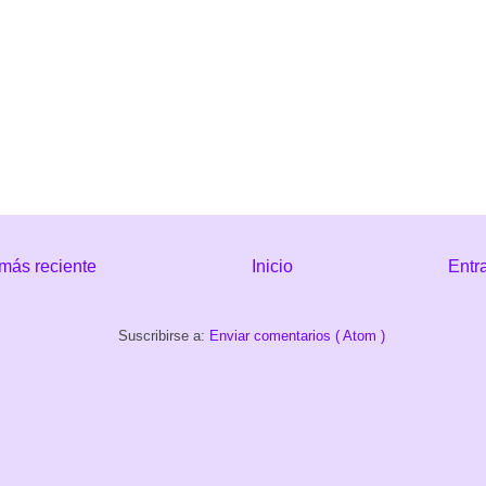
más reciente
Inicio
Entr
Suscribirse a:
Enviar comentarios ( Atom )