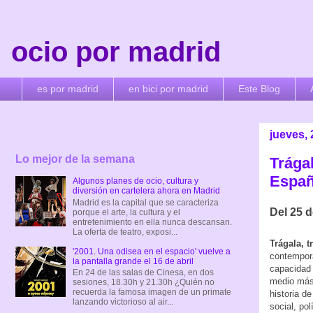
ocio por madrid
es por madrid
en bici por madrid
Este Blog
jueves,
Lo mejor de la semana
Trágal
Españ
Algunos planes de ocio, cultura y
diversión en cartelera ahora en Madrid
Madrid es la capital que se caracteriza
Del 25 d
porque el arte, la cultura y el
entretenimiento en ella nunca descansan.
La oferta de teatro, exposi...
Trágala, t
'2001. Una odisea en el espacio' vuelve a
contempor
la pantalla grande el 16 de abril
capacidad 
En 24 de las salas de Cinesa, en dos
medio más 
sesiones, 18.30h y 21.30h ¿Quién no
recuerda la famosa imagen de un primate
historia d
lanzando victorioso al air...
social, pol