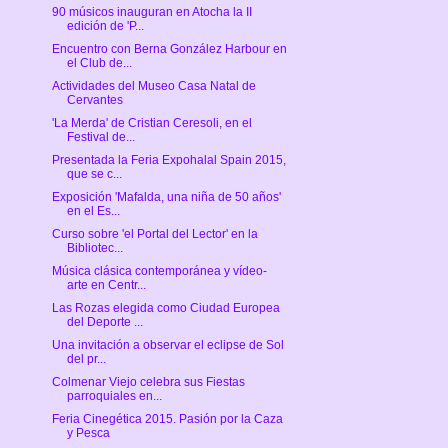
90 músicos inauguran en Atocha la II
edición de 'P...
Encuentro con Berna González Harbour en
el Club de...
Actividades del Museo Casa Natal de
Cervantes
'La Merda' de Cristian Ceresoli, en el
Festival de...
Presentada la Feria Expohalal Spain 2015,
que se c...
Exposición 'Mafalda, una niña de 50 años'
en el Es...
Curso sobre 'el Portal del Lector' en la
Bibliotec...
Música clásica contemporánea y vídeo-
arte en Centr...
Las Rozas elegida como Ciudad Europea
del Deporte ...
Una invitación a observar el eclipse de Sol
del pr...
Colmenar Viejo celebra sus Fiestas
parroquiales en...
Feria Cinegética 2015. Pasión por la Caza
y Pesca