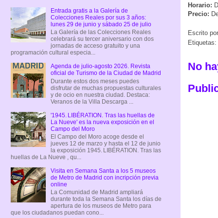
Horario:
D
Entrada gratis a la Galería de
Precio:
De
Colecciones Reales por sus 3 años:
lunes 29 de junio y sábado 25 de julio
La Galería de las Colecciones Reales
Escrito po
celebrará su tercer aniversario con dos
Etiquetas
jornadas de acceso gratuito y una
programación cultural especia...
No ha
Agenda de julio-agosto 2026. Revista
oficial de Turismo de la Ciudad de Madrid
Durante estos dos meses puedes
Publi
disfrutar de muchas propuestas culturales
y de ocio en nuestra ciudad. Destaca:
Veranos de la Villa Descarga ...
'1945. LIBÉRATION. Tras las huellas de
La Nueve' es la nueva exposición en el
Campo del Moro
El Campo del Moro acoge desde el
jueves 12 de marzo y hasta el 12 de junio
la exposición 1945. LIBÉRATION. Tras las
huellas de La Nueve , qu...
Visita en Semana Santa a los 5 museos
de Metro de Madrid con incripción previa
online
La Comunidad de Madrid ampliará
durante toda la Semana Santa los días de
apertura de los museos de Metro para
que los ciudadanos puedan cono...