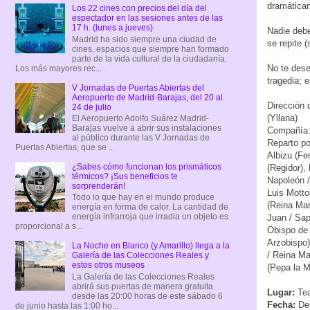
dramáticam
Los 22 cines con precios del día del
espectador en las sesiones antes de las
17 h. (lunes a jueves)
Nadie debe
Madrid ha sido siempre una ciudad de
se repite 
cines, espacios que siempre han formado
parte de la vida cultural de la ciudadanía.
No te des
Los más mayores rec...
tragedia; 
V Jornadas de Puertas Abiertas del
Aeropuerto de Madrid-Barajas, del 20 al
Dirección
24 de julio
(Yllana)
El Aeropuerto Adolfo Suárez Madrid-
Barajas vuelve a abrir sus instalaciones
Compañía:
al público durante las V Jornadas de
Reparto po
Puertas Abiertas, que se ...
Albizu (Fe
¿Sabes cómo funcionan los prismáticos
(Regidor),
térmicos? ¡Sus beneficios te
Napoleón /
sorprenderán!
Luis Motto
Todo lo que hay en el mundo produce
(Reina Mar
energía en forma de calor. La cantidad de
energía infrarroja que irradia un objeto es
Juan / Sa
proporcional a s...
Obispo de 
Arzobispo)
La Noche en Blanco (y Amarillo) llega a la
/ Reina Ma
Galería de las Colecciones Reales y
estos otros museos
(Pepa la M
La Galería de las Colecciones Reales
abrirá sus puertas de manera gratuita
Lugar:
Tea
desde las 20:00 horas de este sábado 6
Fecha:
Del
de junio hasta las 1:00 ho...