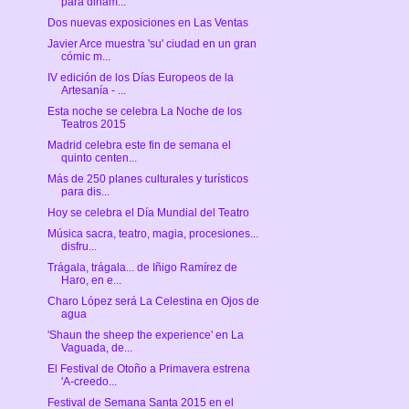
para dinam...
Dos nuevas exposiciones en Las Ventas
Javier Arce muestra 'su' ciudad en un gran
cómic m...
IV edición de los Días Europeos de la
Artesanía - ...
Esta noche se celebra La Noche de los
Teatros 2015
Madrid celebra este fin de semana el
quinto centen...
Más de 250 planes culturales y turísticos
para dis...
Hoy se celebra el Día Mundial del Teatro
Música sacra, teatro, magia, procesiones...
disfru...
Trágala, trágala... de Iñigo Ramírez de
Haro, en e...
Charo López será La Celestina en Ojos de
agua
'Shaun the sheep the experience' en La
Vaguada, de...
El Festival de Otoño a Primavera estrena
'A-creedo...
Festival de Semana Santa 2015 en el