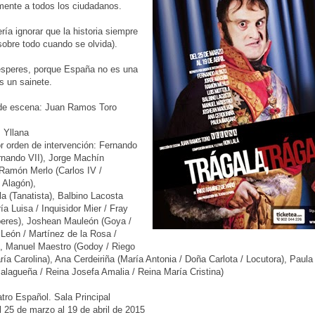
ente a todos los ciudadanos.
ría ignorar que la historia siempre
(sobre todo cuando se olvida).
esperes, porque España no es una
es un sainete.
 de escena: Juan Ramos Toro
 Yllana
r orden de intervención: Fernando
rnando VII), Jorge Machín
 Ramón Merlo (Carlos IV /
 Alagón),
la (Tanatista), Balbino Lacosta
ía Luisa / Inquisidor Mier / Fray
peres), Joshean Mauleón (Goya /
León / Martínez de la Rosa /
, Manuel Maestro (Godoy / Riego
ría Carolina), Ana Cerdeiriña (María Antonia / Doña Carlota / Locutora), Paula
alagueña / Reina Josefa Amalia / Reina María Cristina)
tro Español. Sala Principal
 25 de marzo al 19 de abril de 2015