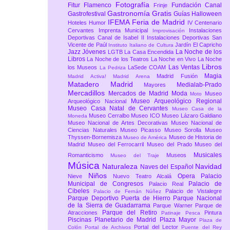
Fotografía
Fitur
Flamenco
Fundación Canal
Frinje
Gastronomía
Gratis
Gastrofestival
Guías
Halloween
IFEMA Feria de Madrid
Hoteles
Humor
IV Centenario
Cervantes
Imprenta Municipal
Instalaciones
Improvisación
Deportivas Canal de Isabel II
Instalaciones Deportivas San
Vicente de Paúl
Jardín El Capricho
Instituto Italiano de Cultura
Jazz
Jóvenes
La Noche de los
LGTB
La Casa Encendida
Libros
La Noche de los Teatros
La Noche en Vivo
La Noche
Libros
Las Ventas
los Museos
LaSede COAM
La Pedriza
Magia
Madrid Fusión
Madrid Activa!
Madrid Arena
Matadero Madrid
Medialab-Prado
Mayores
Mercadillos
Mercados de Madrid
Moda
Museo
Moto
Museo Arqueológico Regional
Arqueológico Nacional
Museo Casa Natal de Cervantes
Museo Casa de la
Museo Cerralbo
Museo ICO
Museo Lázaro Galdiano
Moneda
Museo Nacional de Artes Decorativas
Museo Nacional de
Ciencias Naturales
Museo Picasso
Museo Sorolla
Museo
Thyssen-Bornemisza
Museo de Historia de
Museo de América
Madrid
Museo del Ferrocarril
Museo del Prado
Museo del
Musicales
Romanticismo
Museos
Museo del Traje
Música
Naturaleza
Navidad
Naves del Español
Niños
Opera
Palacio
Nieve
Nuevo Teatro Alcalá
Municipal de Congresos
Palacio de
Palacio Real
Cibeles
Palacio de Vistalegre
Palacio de Fernán Núñez
Parque Deportivo Puerta de Hierro
Parque Nacional
de la Sierra de Guadarrama
Parque Warner
Parque de
Parque del Retiro
Atracciones
Pintura
Patinaje
Pesca
Piscinas
Planetario de Madrid
Plaza Mayor
Plaza de
Portal del Lector
Colón
Portal de Archivos
Puente del Rey