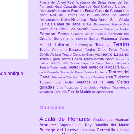
Puerta del Ángel
Real Academia de Bellas Artes de San
Real Casa de Correos
Real Coliseo Carlos III
Fernando
Recinto Ferial Casa de Campo
Real Jardín Botánico
Red
Itiner
Red de Teatros de la Comunidad de Madrid
Revistas
Ruta Verde
Sala Alcalá
Restaurantes
Retiro
31
Sala Canal de Isabel II
Sala de Arte
Sala Expometro
San Isidro
Joven
San Valentín
Semana Gótica de Madrid
Semana Santa
Semana del
Semana de la Ciencia
Orgullo
Senderismo
Suma Flamenca
Surge
Sorteos
Teatro
Talleres
Madrid
Teatralia
Tauromaquia
Teatro Auditorio Escorial
Teatro Circo Price
Teatro
Teatro Español
Cofidis Alcázar
Teatro Compac Gran Vía
Teatro Fígaro
Teatro Galileo
Teatro Infanta Isabel
Teatro La
Teatro Lara
Latina
Teatro Lope de Vega
Teatro Marquina
Teatro Real
Teatro de la Abadía
Teatro Monumental
Teatro
Teatros del
de la Comedia
Teatro del Barrio
Teatros Luchana
ada antigua
Canal
Turismo
Tren
Teleférico
Televisión
Terrazas
Tertulias
Visitas
Veranos de la Villa
Turismo rural
Twitter
guiadas
Vídeos
Yacimientos
Vías Pecuarias
Vías Verdes
Zoo de Madrid
visitables
Zarzuela
ociopormadrid
Municipios
Alcalá de Henares
Alcobendas
Alcorcón
Aranjuez
Arganda del Rey
Boadilla del Monte
Buitrago del Lozoya
Cercedilla
Carabaña
Cervera