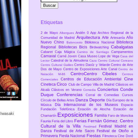
Etiquetas
2 de Mayo
Andén 0
App
Archivo Regional de la
Albergues
Arquitectura
Arte
Año
Comunidad de Madrid
Artesanía
Nuevo Chino
Biblioteca
Biblioteca Nacional
Baloncesto
Cabalgatas
Regional
Bibliotecas
Bicis
Birdwatching
Cabaret
Caja Mágica
Campamentos
Camino de Santiago
Carnaval
Carné Joven
Casa Museo Lope de Vega
Casa del
Catedral de la Almudena
Lector
Caza
Centro Cultural Coreano
Centro Daoíz y Velarde
Centro de Arte
Centro Cultural Galileo
Dos de Mayo
Centro de Exposiciones Arte Canal
Centro de
CentroCentro Cibeles
Natación M-86
Centros
Cine
Centros de Educación Ambiental
Comerciales
Circo
Cineteca
Club de Campo Villa de Madrid
Clásicos en
Conciertos
Conde
Alcalá
Clásicos en Verano
Comedia
Duque
Conferencias
Corral de Comedias
Cursos
Danza
Deporte
Círculo de Bellas Artes
Día Europeo de la
Día Internacional de los Museos
Música
Espacio
Fundación Telefónica
Estación de Atocha
Estación de
 Iwasaki
Exposiciones
Familia
Chamartín
Faro de Moncloa
Ferias
Fernán Gómez. Centro
Faunia
Feria del Libro
Cultural de la Villa
Festival Madrid en
Festimad
Danza
Festival de Arte Sacro
Festival de Otoño a
Fiestas
Primavera
Fiesta Nacional
Filmoteca Cine Doré