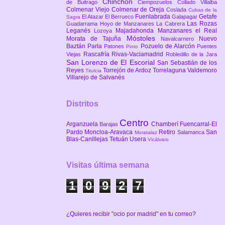
Chinchón
de Buitrago
Ciempozuelos
Collado Villalba
Colmenar Viejo
Colmenar de Oreja
Coslada
Cubas de la
Fuenlabrada
Getafe
El Atazar
El Berrueco
Galapagar
Sagra
Las Rozas
Guadarrama
Hoyo de Manzanares
La Cabrera
Leganés
Majadahonda
Manzanares el Real
Lozoya
Móstoles
Morata de Tajuña
Nuevo
Navalcarnero
Baztán
Parla
Pozuelo de Alarcón
Patones
Puentes
Pinto
Rascafría
Rivas-Vaciamadrid
Viejas
Robledillo de la Jara
San Lorenzo de El Escorial
San Sebastián de los
Reyes
Torrejón de Ardoz
Torrelaguna
Valdemoro
Titulcia
Villarejo de Salvanés
Distritos
Centro
Arganzuela
Chamberí
Fuencarral-El
Barajas
Pardo
Moncloa-Aravaca
Retiro
San
Salamanca
Moratalaz
Blas-Canillejas
Tetuán
Usera
Vicálvaro
Visitas última semana
1
0
9
2
7
¿Quieres recibir "ocio por madrid" en tu correo?