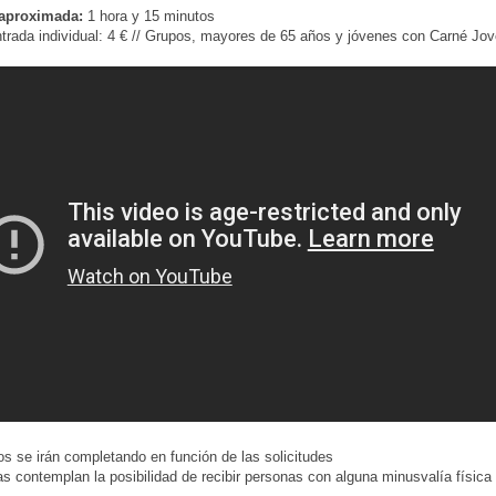
aproximada:
1 hora y 15 minutos
trada individual: 4 € // Grupos, mayores de 65 años y jóvenes con Carné Jov
os se irán completando en función de las solicitudes
tas contemplan la posibilidad de recibir personas con alguna minusvalía física