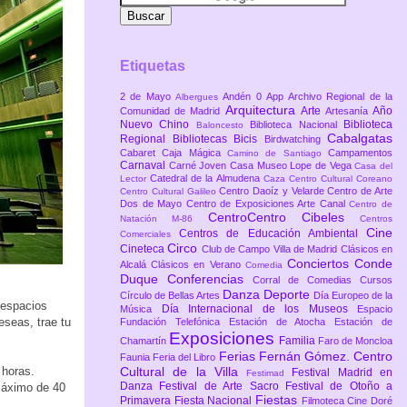
Etiquetas
2 de Mayo
Andén 0
App
Archivo Regional de la
Albergues
Arquitectura
Arte
Año
Comunidad de Madrid
Artesanía
Nuevo Chino
Biblioteca
Biblioteca Nacional
Baloncesto
Cabalgatas
Regional
Bibliotecas
Bicis
Birdwatching
Cabaret
Caja Mágica
Campamentos
Camino de Santiago
Carnaval
Carné Joven
Casa Museo Lope de Vega
Casa del
Catedral de la Almudena
Lector
Caza
Centro Cultural Coreano
Centro Daoíz y Velarde
Centro de Arte
Centro Cultural Galileo
Dos de Mayo
Centro de Exposiciones Arte Canal
Centro de
CentroCentro Cibeles
Natación M-86
Centros
Cine
Centros de Educación Ambiental
Comerciales
Circo
Cineteca
Club de Campo Villa de Madrid
Clásicos en
Conciertos
Conde
Alcalá
Clásicos en Verano
Comedia
Duque
Conferencias
Corral de Comedias
Cursos
Danza
Deporte
Círculo de Bellas Artes
Día Europeo de la
 espacios
Día Internacional de los Museos
Música
Espacio
eseas, trae tu
Fundación Telefónica
Estación de Atocha
Estación de
Exposiciones
Familia
Chamartín
Faro de Moncloa
Ferias
Fernán Gómez. Centro
Faunia
Feria del Libro
 horas.
Cultural de la Villa
Festival Madrid en
Festimad
Danza
Festival de Arte Sacro
Festival de Otoño a
máximo de 40
Fiestas
Primavera
Fiesta Nacional
Filmoteca Cine Doré