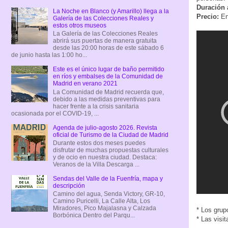
Duración 
La Noche en Blanco (y Amarillo) llega a la
Precio:
En
Galería de las Colecciones Reales y
estos otros museos
La Galería de las Colecciones Reales
abrirá sus puertas de manera gratuita
desde las 20:00 horas de este sábado 6
de junio hasta las 1:00 ho...
Este es el único lugar de baño permitido
en ríos y embalses de la Comunidad de
Madrid en verano 2021
La Comunidad de Madrid recuerda que,
debido a las medidas preventivas para
hacer frente a la crisis sanitaria
ocasionada por el COVID-19, ...
Agenda de julio-agosto 2026. Revista
oficial de Turismo de la Ciudad de Madrid
Durante estos dos meses puedes
disfrutar de muchas propuestas culturales
y de ocio en nuestra ciudad. Destaca:
Veranos de la Villa Descarga ...
Sendas del Valle de la Fuenfría, mapa y
descripción
Camino del agua, Senda Victory, GR-10,
Camino Puricelli, La Calle Alta, Los
Miradores, Pico Majalasna y Calzada
* Los grup
Borbónica Dentro del Parqu...
* Las visi