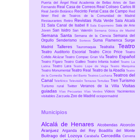
Puerta del Ángel
Real Academia de Bellas Artes de San
Real Casa de Correos
Real Coliseo Carlos III
Fernando
Recinto Ferial Casa de Campo
Real Jardín Botánico
Red
Itiner
Red de Teatros de la Comunidad de Madrid
Revistas
Ruta Verde
Sala Alcalá
Restaurantes
Retiro
31
Sala Canal de Isabel II
Sala de Arte
Sala Expometro
San Isidro
Joven
San Valentín
Semana Gótica de Madrid
Semana Santa
Semana del
Semana de la Ciencia
Orgullo
Senderismo
Suma Flamenca
Surge
Sorteos
Teatro
Talleres
Madrid
Teatralia
Tauromaquia
Teatro Auditorio Escorial
Teatro Circo Price
Teatro
Teatro Español
Cofidis Alcázar
Teatro Compac Gran Vía
Teatro Fígaro
Teatro Galileo
Teatro Infanta Isabel
Teatro La
Teatro Lara
Latina
Teatro Lope de Vega
Teatro Marquina
Teatro Real
Teatro de la Abadía
Teatro Monumental
Teatro
Teatros del
de la Comedia
Teatro del Barrio
Teatros Luchana
Canal
Turismo
Tren
Teleférico
Televisión
Terrazas
Tertulias
Visitas
Veranos de la Villa
Turismo rural
Twitter
guiadas
Vídeos
Yacimientos
Vías Pecuarias
Vías Verdes
Zoo de Madrid
visitables
Zarzuela
ociopormadrid
Municipios
Alcalá de Henares
Alcobendas
Alcorcón
Aranjuez
Arganda del Rey
Boadilla del Monte
Buitrago del Lozoya
Cercedilla
Carabaña
Cervera