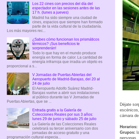
Los 22 cines con precios del día del
espectador en las sesiones antes de las
17 h. (lunes a jueves)
Madrid ha sido siempre una ciudad de
cines, espacios que siempre han formado
parte de la vida cultural de la ciudadanía.
Los más mayores rec...
¿Sabes cómo funcionan los prismáticos
térmicos? ¡Sus beneficios te
sorprenderán!
Todo lo que hay en el mundo produce
energía en forma de calor. La cantidad de
energía infrarroja que irradia un objeto es
proporcional a s...
V Jornadas de Puertas Abiertas del
Aeropuerto de Madrid-Barajas, del 20 al
24 de julio
El Aeropuerto Adolfo Suárez Madrid-
Barajas vuelve a abrir sus instalaciones
al público durante las V Jornadas de
Puertas Abiertas, que se ...
Déjate sor
escénicos,
Entrada gratis a la Galería de
Colecciones Reales por sus 3 años:
cámara de 
lunes 29 de junio y sábado 25 de julio
La Galería de las Colecciones Reales
Horarios:
celebrará su tercer aniversario con dos
Grupos:
l
jornadas de acceso gratuito y una
programación cultural especia...
personas.