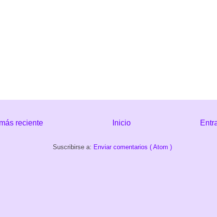
más reciente
Inicio
Entr
Suscribirse a:
Enviar comentarios ( Atom )