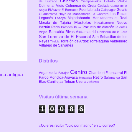
Chinchón
de Buitrago
Ciempozuelos
Collado Villalba
Colmenar Viejo
Colmenar de Oreja
Coslada
Cubas de la
Fuenlabrada
Getafe
El Atazar
El Berrueco
Galapagar
Sagra
Las Rozas
Guadarrama
Hoyo de Manzanares
La Cabrera
Leganés
Majadahonda
Manzanares el Real
Lozoya
Móstoles
Morata de Tajuña
Nuevo
Navalcarnero
Baztán
Parla
Pozuelo de Alarcón
Patones
Puentes
Pinto
Rascafría
Rivas-Vaciamadrid
Viejas
Robledillo de la Jara
San Lorenzo de El Escorial
San Sebastián de los
Reyes
Torrejón de Ardoz
Torrelaguna
Valdemoro
Titulcia
Villarejo de Salvanés
Distritos
Centro
Arganzuela
Chamberí
Fuencarral-El
Barajas
ada antigua
Pardo
Moncloa-Aravaca
Retiro
San
Salamanca
Moratalaz
Blas-Canillejas
Tetuán
Usera
Vicálvaro
Visitas última semana
1
0
0
8
6
¿Quieres recibir "ocio por madrid" en tu correo?