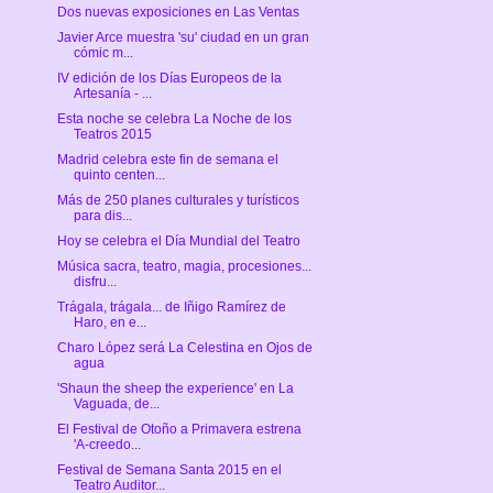
Dos nuevas exposiciones en Las Ventas
Javier Arce muestra 'su' ciudad en un gran
cómic m...
IV edición de los Días Europeos de la
Artesanía - ...
Esta noche se celebra La Noche de los
Teatros 2015
Madrid celebra este fin de semana el
quinto centen...
Más de 250 planes culturales y turísticos
para dis...
Hoy se celebra el Día Mundial del Teatro
Música sacra, teatro, magia, procesiones...
disfru...
Trágala, trágala... de Iñigo Ramírez de
Haro, en e...
Charo López será La Celestina en Ojos de
agua
'Shaun the sheep the experience' en La
Vaguada, de...
El Festival de Otoño a Primavera estrena
'A-creedo...
Festival de Semana Santa 2015 en el
Teatro Auditor...