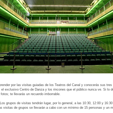
prender por las visitas guiadas de los Teatros del Canal y conocerás sus tres
 el exclusivo Centro de Danza y los rincones que el público nunca ve. Si lo d
fotos; te llevarás un recuerdo imborrable.
Los grupos de visitas tendrán lugar, por lo general, a las 10:30, 12:00 y 16:30
as visitas de grupos se llevarán a cabo con un mínimo de 15 personas y un 