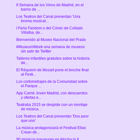
II Semana de los Vinos de Madrid, en el
barrio de ...
Los Teatros del Canal presentan 'Una
broma musical...
I Feria Fandom o del Cómic de Collado
Villalba, de...
Bienvenido al Museo Nacional del Prado
#MuseumWeek una semana de museos
sin salir de Twitter
Talleres infantiles gratuitos sobre la historia
de...
El Réquiem de Mozart pone el broche final
al Festi...
Los cortometrajes de la Comunidad sobre
el Parque ...
App Carné Joven Madrid, con descuentos
y ofertas e...
Teatralia 2015 se despide con un montaje
de música...
Los Teatros del Canal presentan 'Dos peor
que uno'
La música protagonizará el Festival Ellas
Crean de...
90 músicos inauguran en Atocha la II