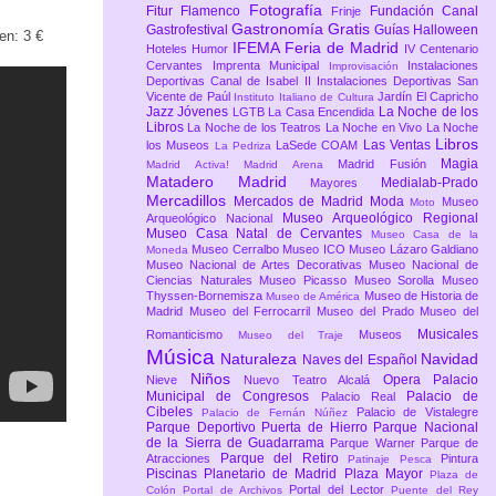
Fotografía
Fitur
Flamenco
Fundación Canal
Frinje
Gastronomía
Gratis
Gastrofestival
Guías
Halloween
en: 3 €
IFEMA Feria de Madrid
Hoteles
Humor
IV Centenario
Cervantes
Imprenta Municipal
Instalaciones
Improvisación
Deportivas Canal de Isabel II
Instalaciones Deportivas San
Vicente de Paúl
Jardín El Capricho
Instituto Italiano de Cultura
Jazz
Jóvenes
La Noche de los
LGTB
La Casa Encendida
Libros
La Noche de los Teatros
La Noche en Vivo
La Noche
Libros
Las Ventas
los Museos
LaSede COAM
La Pedriza
Magia
Madrid Fusión
Madrid Activa!
Madrid Arena
Matadero Madrid
Medialab-Prado
Mayores
Mercadillos
Mercados de Madrid
Moda
Museo
Moto
Museo Arqueológico Regional
Arqueológico Nacional
Museo Casa Natal de Cervantes
Museo Casa de la
Museo Cerralbo
Museo ICO
Museo Lázaro Galdiano
Moneda
Museo Nacional de Artes Decorativas
Museo Nacional de
Ciencias Naturales
Museo Picasso
Museo Sorolla
Museo
Thyssen-Bornemisza
Museo de Historia de
Museo de América
Madrid
Museo del Ferrocarril
Museo del Prado
Museo del
Musicales
Romanticismo
Museos
Museo del Traje
Música
Naturaleza
Navidad
Naves del Español
Niños
Opera
Palacio
Nieve
Nuevo Teatro Alcalá
Municipal de Congresos
Palacio de
Palacio Real
Cibeles
Palacio de Vistalegre
Palacio de Fernán Núñez
Parque Deportivo Puerta de Hierro
Parque Nacional
de la Sierra de Guadarrama
Parque Warner
Parque de
Parque del Retiro
Atracciones
Pintura
Patinaje
Pesca
Piscinas
Planetario de Madrid
Plaza Mayor
Plaza de
Portal del Lector
Colón
Portal de Archivos
Puente del Rey