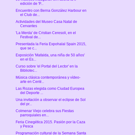
edición de 'P...
Encuentro con Berna González Harbour en
el Club de...
Actividades del Museo Casa Natal de
Cervantes
'La Merda' de Cristian Ceresoli, en el
Festival de...
Presentada la Feria Expohalal Spain 2015,
que se c...
Exposición 'Mafalda, una niña de 50 años'
en el Es...
Curso sobre 'el Portal del Lector' en la
Bibliotec...
Música clásica contemporánea y vídeo-
arte en Centr...
Las Rozas elegida como Ciudad Europea
del Deporte ...
Una invitación a observar el eclipse de Sol
del pr...
Colmenar Viejo celebra sus Fiestas
parroquiales en...
Feria Cinegética 2015. Pasión por la Caza
y Pesca
Programación cultural de la Semana Santa