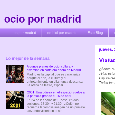
ocio por madrid
es por madrid
en bici por madrid
Este Blog
jueves,
Lo mejor de la semana
Visita
Algunos planes de ocio, cultura y
¿Sabes qué
diversión en cartelera ahora en Madrid
¿Has esta
Madrid es la capital que se caracteriza
porque el arte, la cultura y el
Hay veinte
entretenimiento en ella nunca descansan.
Todos los 
La oferta de teatro, exposi...
'2001. Una odisea en el espacio' vuelve a
la pantalla grande el 16 de abril
En 24 de las salas de Cinesa, en dos
sesiones, 18.30h y 21.30h ¿Quién no
recuerda la famosa imagen de un primate
lanzando victorioso al air...