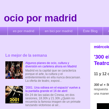
ocio por madrid
es por madrid
en bici por madrid
Este Blog
miércol
Lo mejor de la semana
'300 e
Teatr
Algunos planes de ocio, cultura y
diversión en cartelera ahora en Madrid
Madrid es la capital que se caracteriza
11 y 12
porque el arte, la cultura y el
entretenimiento en ella nunca descansan.
La oferta de teatro, exposi...
300 el × 5
'2001. Una odisea en el espacio' vuelve a
respuesta 
la pantalla grande el 16 de abril
una manera
En 24 de las salas de Cinesa, en dos
sesiones, 18.30h y 21.30h ¿Quién no
recuerda la famosa imagen de un primate
lanzando victorioso al air...