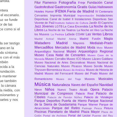
rrolla.
Fotografía
Fitur
Flamenco
Fundación Canal
Frinje
Gastronomía
Gratis
Gastrofestival
Guías
Halloween
entera
IFEMA Feria de Madrid
Hoteles
Humor
IV Centenario
el escenario.
Cervantes
Imprenta Municipal
Instalaciones
Improvisación
Deportivas Canal de Isabel II
Instalaciones Deportivas San
luz se funde
Vicente de Paúl
Jardín El Capricho
Instituto Italiano de Cultura
or de las
Jazz
Jóvenes
La Noche de los
LGTB
La Casa Encendida
ece como si el
Libros
La Noche de los Teatros
La Noche en Vivo
La Noche
Libros
Las Ventas
los Museos
LaSede COAM
La Pedriza
Magia
Madrid Fusión
Madrid Activa!
Madrid Arena
Matadero Madrid
a ser testigo
Medialab-Prado
Mayores
Mercadillos
Mercados de Madrid
Moda
iano en la
Museo
Moto
Museo Arqueológico Regional
Arqueológico Nacional
todo síntoma
Museo Casa Natal de Cervantes
Museo Casa de la
os con el más
Museo Cerralbo
Museo ICO
Museo Lázaro Galdiano
Moneda
ambién
Museo Nacional de Artes Decorativas
Museo Nacional de
Ciencias Naturales
Museo Picasso
Museo Sorolla
Museo
cida a la
Thyssen-Bornemisza
Museo de Historia de
Museo de América
nundación.
Madrid
Museo del Ferrocarril
Museo del Prado
Museo del
re mantener
Musicales
Romanticismo
Museos
Museo del Traje
que también
Música
Naturaleza
Navidad
Naves del Español
, la cámara
Niños
Opera
Palacio
Nieve
Nuevo Teatro Alcalá
a niebla, con
Municipal de Congresos
Palacio de
Palacio Real
esionantes y
Cibeles
Palacio de Vistalegre
Palacio de Fernán Núñez
partes y nos
Parque Deportivo Puerta de Hierro
Parque Nacional
de la Sierra de Guadarrama
Parque Warner
Parque de
Parque del Retiro
Atracciones
Pintura
Patinaje
Pesca
Piscinas
Planetario de Madrid
Plaza Mayor
Plaza de
Portal del Lector
Colón
Portal de Archivos
Puente del Rey