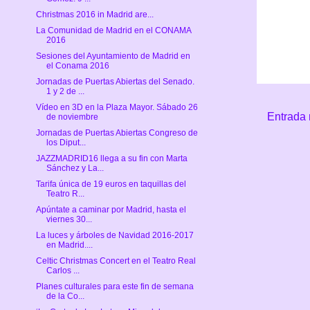
Christmas 2016 in Madrid are...
La Comunidad de Madrid en el CONAMA
2016
Sesiones del Ayuntamiento de Madrid en
el Conama 2016
Jornadas de Puertas Abiertas del Senado.
1 y 2 de ...
Vídeo en 3D en la Plaza Mayor. Sábado 26
Entrada 
de noviembre
Jornadas de Puertas Abiertas Congreso de
los Diput...
JAZZMADRID16 llega a su fin con Marta
Sánchez y La...
Tarifa única de 19 euros en taquillas del
Teatro R...
Apúntate a caminar por Madrid, hasta el
viernes 30...
La luces y árboles de Navidad 2016-2017
en Madrid....
Celtic Christmas Concert en el Teatro Real
Carlos ...
Planes culturales para este fin de semana
de la Co...