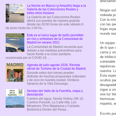
directamen
La Noche en Blanco (y Amarillo) llega a la
Galería de las Colecciones Reales y
Ningún esf
estos otros museos
rodeada po
La Galería de las Colecciones Reales
Con la mir
abrirá sus puertas de manera gratuita
con las pe
desde las 20:00 horas de este sábado 6
de junio hasta las 1:00 ho...
hojas espa
mundo real
Este es el único lugar de baño permitido
en ríos y embalses de la Comunidad de
Madrid en verano 2021
Un equipo 
La Comunidad de Madrid recuerda que,
de lo que 
debido a las medidas preventivas para
cama y una
hacer frente a la crisis sanitaria
de inhibic
ocasionada por el COVID-19, ...
vulnerable
Agenda de julio-agosto 2026. Revista
repulsivas
oficial de Turismo de la Ciudad de Madrid
nuestra. L
Durante estos dos meses puedes
Esta esper
disfrutar de muchas propuestas culturales
y de ocio en nuestra ciudad. Destaca:
ocultos pa
Veranos de la Villa Descarga ...
desagradab
sigue a un
Sendas del Valle de la Fuenfría, mapa y
una luz bl
descripción
Camino del agua, Senda Victory, GR-10,
hermosas. 
Camino Puricelli, La Calle Alta, Los
inquieta, 
Miradores, Pico Majalasna y Calzada
Borbónica Dentro del Parqu...
Escrito po