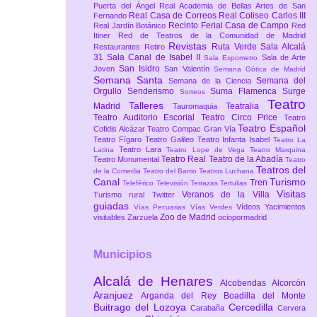
Puerta del Ángel
Real Academia de Bellas Artes de San
Real Casa de Correos
Real Coliseo Carlos III
Fernando
Recinto Ferial Casa de Campo
Real Jardín Botánico
Red
Itiner
Red de Teatros de la Comunidad de Madrid
Revistas
Ruta Verde
Sala Alcalá
Restaurantes
Retiro
31
Sala Canal de Isabel II
Sala de Arte
Sala Expometro
San Isidro
Joven
San Valentín
Semana Gótica de Madrid
Semana Santa
Semana del
Semana de la Ciencia
Orgullo
Senderismo
Suma Flamenca
Surge
Sorteos
Teatro
Talleres
Madrid
Teatralia
Tauromaquia
Teatro Auditorio Escorial
Teatro Circo Price
Teatro
Teatro Español
Cofidis Alcázar
Teatro Compac Gran Vía
Teatro Fígaro
Teatro Galileo
Teatro Infanta Isabel
Teatro La
Teatro Lara
Latina
Teatro Lope de Vega
Teatro Marquina
Teatro Real
Teatro de la Abadía
Teatro Monumental
Teatro
Teatros del
de la Comedia
Teatro del Barrio
Teatros Luchana
Canal
Turismo
Tren
Teleférico
Televisión
Terrazas
Tertulias
Visitas
Veranos de la Villa
Turismo rural
Twitter
guiadas
Vídeos
Yacimientos
Vías Pecuarias
Vías Verdes
Zoo de Madrid
visitables
Zarzuela
ociopormadrid
Municipios
Alcalá de Henares
Alcobendas
Alcorcón
Aranjuez
Arganda del Rey
Boadilla del Monte
Buitrago del Lozoya
Cercedilla
Carabaña
Cervera