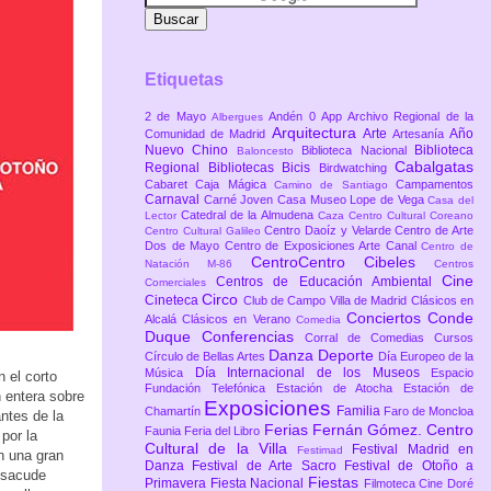
Etiquetas
2 de Mayo
Andén 0
App
Archivo Regional de la
Albergues
Arquitectura
Arte
Año
Comunidad de Madrid
Artesanía
Nuevo Chino
Biblioteca
Biblioteca Nacional
Baloncesto
Cabalgatas
Regional
Bibliotecas
Bicis
Birdwatching
Cabaret
Caja Mágica
Campamentos
Camino de Santiago
Carnaval
Carné Joven
Casa Museo Lope de Vega
Casa del
Catedral de la Almudena
Lector
Caza
Centro Cultural Coreano
Centro Daoíz y Velarde
Centro de Arte
Centro Cultural Galileo
Dos de Mayo
Centro de Exposiciones Arte Canal
Centro de
CentroCentro Cibeles
Natación M-86
Centros
Cine
Centros de Educación Ambiental
Comerciales
Circo
Cineteca
Club de Campo Villa de Madrid
Clásicos en
Conciertos
Conde
Alcalá
Clásicos en Verano
Comedia
Duque
Conferencias
Corral de Comedias
Cursos
Danza
Deporte
Círculo de Bellas Artes
Día Europeo de la
Día Internacional de los Museos
Música
Espacio
 el corto
Fundación Telefónica
Estación de Atocha
Estación de
 entera sobre
Exposiciones
Familia
Chamartín
Faro de Moncloa
ntes de la
Ferias
Fernán Gómez. Centro
Faunia
Feria del Libro
por la
Cultural de la Villa
Festival Madrid en
Festimad
n una gran
Danza
Festival de Arte Sacro
Festival de Otoño a
e sacude
Fiestas
Primavera
Fiesta Nacional
Filmoteca Cine Doré