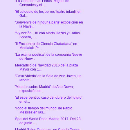
‘La Corte de Las Letras: Miguel de
Cervantes y el ...
'El coloquio de los perros' teatro infantil en
Gal...
'Souvenirs de ninguna parte' exposición en
la Nave...
'5 y Acción…!!!' con Marta Hazas y Carlos
Sobera, ...
‘II Encuentro de Ciencia Ciudadana’ en
Medialab-Pr...
‘La extinta poética’, de la compañía Nueve
de Nuev...
Mercadillo de Navidad 2016 de la plaza
Mayor con 1...
'Casa Abierta' en la Sala de Arte Joven, un
labora...
'Miradas sobre Madrid' de Arte Down,
exposición en...
'El esperpéntico caso del obrero del futuro'
en el...
'Todo el tiempo del mundo' de Pablo
Messiez en las...
Spot del World Pride Madrid 2017. Del 23
de junio ...
Madrid Sales Congress en Conde Duque.