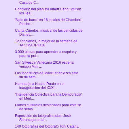
Casa de C...
Concierto del pianista Albert Cano Smit en
los Tea...
'A pie de barra' en 16 locales de Chamberí.
Pincho...
Canta Cuentos, musical de las películas de
Disney,...
12 conciertos, lo mejor de la semana de
JAZZMADRID16
3.000 plazas para aprender a esquiar y
para la prá...
San Silvestre Vallecana 2016 estrena
versión Mini ...
Los food trucks de MadrEat en Azca este
fin de sem...
Homenaje a Nacho Duato en la
inauguración del XXXI...
‘Inteligencia Colectiva para la Democracia’
en Med...
Planes culturales destacados para este fin
de sema...
Exposición de fotografía sobre José
Saramago en el...
140 fotografías del fotógrafo Toni Catany.