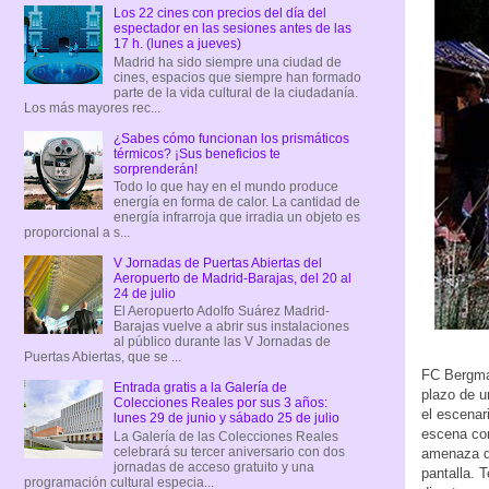
Los 22 cines con precios del día del
espectador en las sesiones antes de las
17 h. (lunes a jueves)
Madrid ha sido siempre una ciudad de
cines, espacios que siempre han formado
parte de la vida cultural de la ciudadanía.
Los más mayores rec...
¿Sabes cómo funcionan los prismáticos
térmicos? ¡Sus beneficios te
sorprenderán!
Todo lo que hay en el mundo produce
energía en forma de calor. La cantidad de
energía infrarroja que irradia un objeto es
proporcional a s...
V Jornadas de Puertas Abiertas del
Aeropuerto de Madrid-Barajas, del 20 al
24 de julio
El Aeropuerto Adolfo Suárez Madrid-
Barajas vuelve a abrir sus instalaciones
al público durante las V Jornadas de
Puertas Abiertas, que se ...
FC Bergma
Entrada gratis a la Galería de
plazo de u
Colecciones Reales por sus 3 años:
el escenar
lunes 29 de junio y sábado 25 de julio
escena con
La Galería de las Colecciones Reales
celebrará su tercer aniversario con dos
amenaza de
jornadas de acceso gratuito y una
pantalla. 
programación cultural especia...