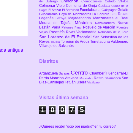
Chinchón
de Buitrago
Ciempozuelos
Collado Villalba
Colmenar Viejo
Colmenar de Oreja
Coslada
Cubas de la
Fuenlabrada
Getafe
El Atazar
El Berrueco
Galapagar
Sagra
Las Rozas
Guadarrama
Hoyo de Manzanares
La Cabrera
Leganés
Majadahonda
Manzanares el Real
Lozoya
Móstoles
Morata de Tajuña
Nuevo
Navalcarnero
Baztán
Parla
Pozuelo de Alarcón
Patones
Puentes
Pinto
Rascafría
Rivas-Vaciamadrid
Viejas
Robledillo de la Jara
San Lorenzo de El Escorial
San Sebastián de los
Reyes
Torrejón de Ardoz
Torrelaguna
Valdemoro
Titulcia
Villarejo de Salvanés
ada antigua
Distritos
Centro
Arganzuela
Chamberí
Fuencarral-El
Barajas
Pardo
Moncloa-Aravaca
Retiro
San
Salamanca
Moratalaz
Blas-Canillejas
Tetuán
Usera
Vicálvaro
Visitas última semana
1
0
0
7
5
¿Quieres recibir "ocio por madrid" en tu correo?