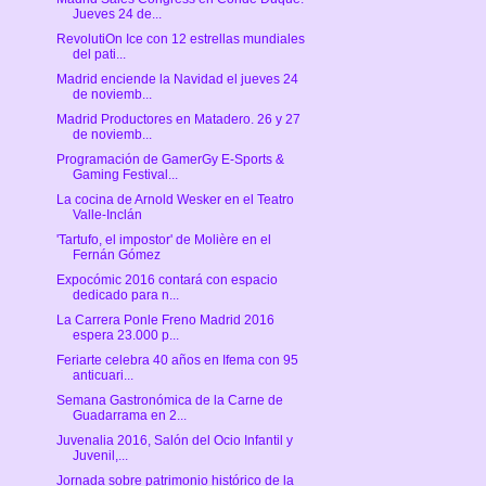
Jueves 24 de...
RevolutiOn Ice con 12 estrellas mundiales
del pati...
Madrid enciende la Navidad el jueves 24
de noviemb...
Madrid Productores en Matadero. 26 y 27
de noviemb...
Programación de GamerGy E-Sports &
Gaming Festival...
La cocina de Arnold Wesker en el Teatro
Valle-Inclán
'Tartufo, el impostor' de Molière en el
Fernán Gómez
Expocómic 2016 contará con espacio
dedicado para n...
La Carrera Ponle Freno Madrid 2016
espera 23.000 p...
Feriarte celebra 40 años en Ifema con 95
anticuari...
Semana Gastronómica de la Carne de
Guadarrama en 2...
Juvenalia 2016, Salón del Ocio Infantil y
Juvenil,...
Jornada sobre patrimonio histórico de la