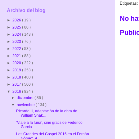
Etiquetas
Archivo del blog
No ha
►
2026
( 19 )
►
2025
( 80 )
Publi
►
2024
( 143 )
►
2023
( 76 )
►
2022
( 53 )
►
2021
( 88 )
►
2020
( 222 )
►
2019
( 253 )
►
2018
( 400 )
►
2017
( 500 )
▼
2016
( 824 )
►
diciembre
( 86 )
▼
noviembre
( 134 )
Ricardo III, adaptación de la obra de
William Shak...
‘Viaje a la luna’, cine gratis de Federico
García ...
Los Grandes del Gospel 2016 en el Fernán
Gómez. 9 ...