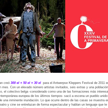
n creó
300 el × 50 el × 30
el
para el Antwerpse Kleppers Festival de 2011 en
n mes. Con un elevado número artistas invitados, seis extras y una población
io, el colectivo belga -considerado como una de las formaciones más interesa
temporánea europea de los últimos tiempos- sacó a escena un pueblo unido 
 una inminente inundación. Lo que ocurre dentro de las casas se muestra e
Teatro y cine se entrelazan de forma espectacular y hablan un lenguaje que t