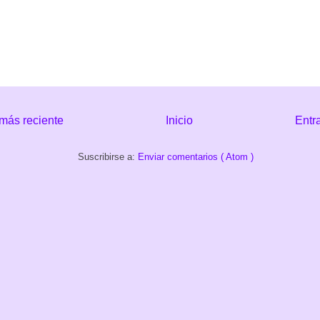
más reciente
Inicio
Entr
Suscribirse a:
Enviar comentarios ( Atom )