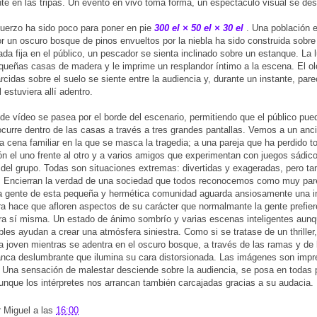
te en las tripas. Un evento en vivo toma forma, un espectáculo visual se desa
uerzo ha sido poco para poner en pie
300 el × 50 el × 30
el
. Una población 
r un oscuro bosque de pinos envueltos por la niebla ha sido construida sobre 
ada fija en el público, un pescador se sienta inclinado sobre un estanque. La 
queñas casas de madera y le imprime un resplandor íntimo a la escena. El ol
rcidas sobre el suelo se siente entre la audiencia y, durante un instante, par
 estuviera allí adentro.
de vídeo se pasea por el borde del escenario, permitiendo que el público pued
ocurre dentro de las casas a través a tres grandes pantallas. Vemos a un anc
 cena familiar en la que se masca la tragedia; a una pareja que ha perdido 
ión el uno frente al otro y a varios amigos que experimentan con juegos sádic
 del grupo. Todas son situaciones extremas: divertidas y exageradas, pero t
. Encierran la verdad de una sociedad que todos reconocemos como muy pare
a gente de esta pequeña y hermética comunidad aguarda ansiosamente una i
a hace que afloren aspectos de su carácter que normalmante la gente prefie
ra sí misma. Un estado de ánimo sombrío y varias escenas inteligentes aun
les ayudan a crear una atmósfera siniestra. Como si se tratase de un thriller
a joven mientras se adentra en el oscuro bosque, a través de las ramas y de l
anca deslumbrante que ilumina su cara distorsionada. Las imágenes son impr
Una sensación de malestar desciende sobre la audiencia, se posa en todas 
aunque los intérpretes nos arrancan también carcajadas gracias a su audacia.
r
Miguel
a las
16:00