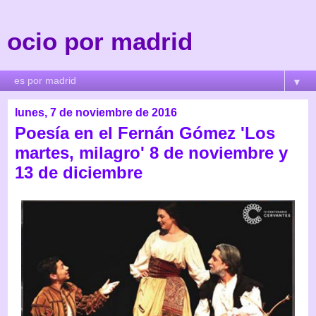
ocio por madrid
▼
lunes, 7 de noviembre de 2016
Poesía en el Fernán Gómez 'Los
martes, milagro' 8 de noviembre y
13 de diciembre