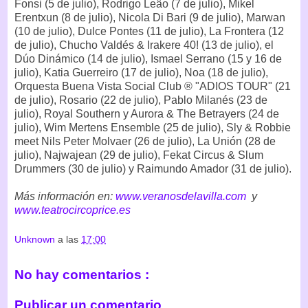
Fonsi (5 de julio), Rodrigo Leâo (7 de julio), Mikel
Erentxun (8 de julio), Nicola Di Bari (9 de julio), Marwan
(10 de julio), Dulce Pontes (11 de julio), La Frontera (12
de julio), Chucho Valdés & Irakere 40! (13 de julio), el
Dúo Dinámico (14 de julio), Ismael Serrano (15 y 16 de
julio), Katia Guerreiro (17 de julio), Noa (18 de julio),
Orquesta Buena Vista Social Club ® "ADIOS TOUR" (21
de julio), Rosario (22 de julio), Pablo Milanés (23 de
julio), Royal Southern y Aurora & The Betrayers (24 de
julio), Wim Mertens Ensemble (25 de julio), Sly & Robbie
meet Nils Peter Molvaer (26 de julio), La Unión (28 de
julio), Najwajean (29 de julio), Fekat Circus & Slum
Drummers (30 de julio) y Raimundo Amador (31 de julio).
Más información en:
www.veranosdelavilla.com
y
www.teatrocircoprice.es
Unknown
a las
17:00
No hay comentarios :
Publicar un comentario