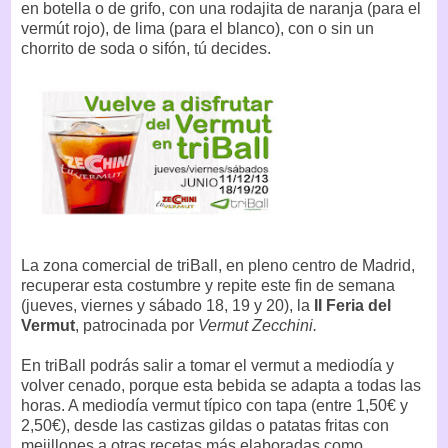
en botella o de grifo, con una rodajita de naranja (para el
vermút rojo), de lima (para el blanco), con o sin un
chorrito de soda o sifón, tú decides.
La zona comercial de triBall, en pleno centro de Madrid,
recuperar esta costumbre y repite este fin de semana
(jueves, viernes y sábado 18, 19 y 20), la
II Feria del
Vermut
, patrocinada por
Vermut Zecchini.
En triBall podrás salir a tomar el vermut a mediodía y
volver cenado, porque esta bebida se adapta a todas las
horas. A mediodía vermut típico con tapa (entre 1,50€ y
2,50€), desde las castizas gildas o patatas fritas con
mejillones a otras recetas más elaboradas como