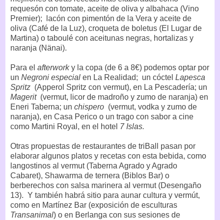
requesón con tomate, aceite de oliva y albahaca (Vino
Premier); lacón con pimentón de la Vera y aceite de
oliva (Café de la Luz), croqueta de boletus (El Lugar de
Martina) o taboulé con aceitunas negras, hortalizas y
naranja (Nänai).
Para el
afterwork
y la copa (de 6 a 8€) podemos optar por
un
Negroni especial
en La Realidad; un cóctel
Lapesca
Spritz
(Apperol Spritz con vermut), en La Pescadería; un
Magerit
(vermut, licor de madroño y zumo de naranja) en
Eneri Taberna; un
chispero
(vermut, vodka y zumo de
naranja), en Casa Perico o un trago con sabor a cine
como Martini Royal, en el hotel
7 Islas.
Otras propuestas de restaurantes de triBall pasan por
elaborar algunos platos y recetas con esta bebida, como
langostinos al vermut (Taberna Agrado y Agrado
Cabaret), Shawarma de ternera (Biblos Bar) o
berberechos con salsa marinera al vermut (Desengaño
13).
Y también habrá sitio para aunar cultura y vermút,
como en Martínez Bar (exposición de esculturas
Transanimal
) o en Berlanga con sus sesiones de