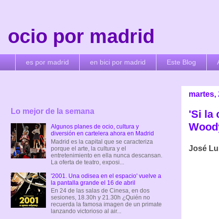
ocio por madrid
es por madrid
en bici por madrid
Este Blog
martes, 
Lo mejor de la semana
'Si l
Woody
Algunos planes de ocio, cultura y
diversión en cartelera ahora en Madrid
Madrid es la capital que se caracteriza
José Lui
porque el arte, la cultura y el
entretenimiento en ella nunca descansan.
La oferta de teatro, exposi...
'2001. Una odisea en el espacio' vuelve a
la pantalla grande el 16 de abril
En 24 de las salas de Cinesa, en dos
sesiones, 18.30h y 21.30h ¿Quién no
recuerda la famosa imagen de un primate
lanzando victorioso al air...