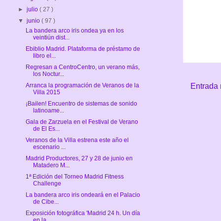
►
julio
( 27 )
▼
junio
( 97 )
La bandera arco iris ondea ya en los
veintiún dist...
Ebiblio Madrid. Plataforma de préstamo de
libro el...
Regresan a CentroCentro, un verano más,
los Noctur...
Arranca la programación de Veranos de la
Entrada 
Villa 2015
¡Bailen! Encuentro de sistemas de sonido
latinoame...
Gala de Zarzuela en el Festival de Verano
de El Es...
Veranos de la Villa estrena este año el
escenario ...
Madrid Productores, 27 y 28 de junio en
Matadero M...
1ª Edición del Torneo Madrid Fitness
Challenge
La bandera arco iris ondeará en el Palacio
de Cibe...
Exposición fotográfica 'Madrid 24 h. Un día
en la ...