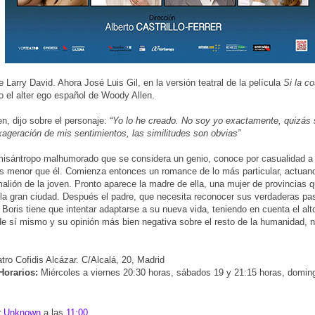
e Larry David. Ahora José Luis Gil, en la versión teatral de la película
Si la c
 el alter ego español de Woody Allen.
n, dijo sobre el personaje:
“Yo lo he creado. No soy yo exactamente, quizás
ageración de mis sentimientos, las similitudes son obvias”
misántropo malhumorado que se considera un genio, conoce por casualidad a
os menor que él. Comienza entonces un romance de lo más particular, actua
lión de la joven. Pronto aparece la madre de ella, una mujer de provincias q
n la gran ciudad. Después el padre, que necesita reconocer sus verdaderas pa
Boris tiene que intentar adaptarse a su nueva vida, teniendo en cuenta el al
de sí mismo y su opinión más bien negativa sobre el resto de la humanidad, n
tro Cofidis Alcázar. C/Alcalá, 20, Madrid
Horarios:
Miércoles a viernes 20:30 horas, sábados 19 y 21:15 horas, domin
r
Unknown
a las
11:00