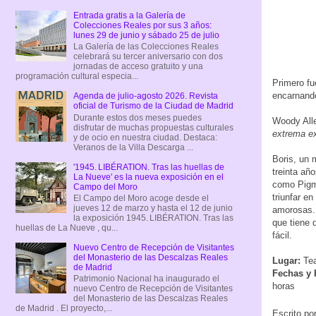
Entrada gratis a la Galería de
Colecciones Reales por sus 3 años:
lunes 29 de junio y sábado 25 de julio
La Galería de las Colecciones Reales
celebrará su tercer aniversario con dos
jornadas de acceso gratuito y una
programación cultural especia...
Primero fu
encarnando
Agenda de julio-agosto 2026. Revista
oficial de Turismo de la Ciudad de Madrid
Durante estos dos meses puedes
Woody Alle
disfrutar de muchas propuestas culturales
extrema ex
y de ocio en nuestra ciudad. Destaca:
Veranos de la Villa Descarga ...
Boris, un 
'1945. LIBÉRATION. Tras las huellas de
treinta añ
La Nueve' es la nueva exposición en el
como Pigma
Campo del Moro
triunfar e
El Campo del Moro acoge desde el
jueves 12 de marzo y hasta el 12 de junio
amorosas. 
la exposición 1945. LIBÉRATION. Tras las
que tiene 
huellas de La Nueve , qu...
fácil.
Nuevo Centro de Recepción de Visitantes
del Monasterio de las Descalzas Reales
Lugar:
Tea
de Madrid
Fechas y 
Patrimonio Nacional ha inaugurado el
horas
nuevo Centro de Recepción de Visitantes
del Monasterio de las Descalzas Reales
de Madrid . El proyecto,...
Escrito po