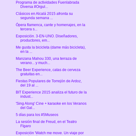
Programa de actividades Fuenlabrada
Diversa #Orgul...
Clásicos en Alcalá 2015 afronta su
segunda semana ...
Ópera flamenca, cante y homenajes, en la
tercera s...
Exposición. 3-EN-UNO. Diseñadores,
productores, em...
Me gusta la bicicleta (dame más bicicleta),
en la ...
Manzana Mahou 330, una terraza de
verano... y much...
The Beer Experience, catas de cerveza
gratuitas en...
Fiestas Populares de Torrejón de Ardoz,
del 19 al ...
BIT Experience 2015 analiza el futuro de la
indust...
'Sing Along' Cine + karaoke en los Veranos
del Gal...
5 días para los #5Museos
La sesión final de Freud, en el Teatro
Fígaro
Exposición 'Watch me move. Un viaje por