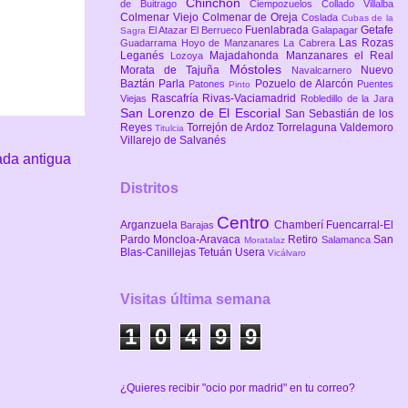
Chinchón
de Buitrago
Ciempozuelos
Collado Villalba
Colmenar Viejo
Colmenar de Oreja
Coslada
Cubas de la
Fuenlabrada
Getafe
El Atazar
El Berrueco
Galapagar
Sagra
Las Rozas
Guadarrama
Hoyo de Manzanares
La Cabrera
Leganés
Majadahonda
Manzanares el Real
Lozoya
Móstoles
Morata de Tajuña
Nuevo
Navalcarnero
Baztán
Parla
Pozuelo de Alarcón
Patones
Puentes
Pinto
Rascafría
Rivas-Vaciamadrid
Viejas
Robledillo de la Jara
San Lorenzo de El Escorial
San Sebastián de los
Reyes
Torrejón de Ardoz
Torrelaguna
Valdemoro
Titulcia
Villarejo de Salvanés
ada antigua
Distritos
Centro
Arganzuela
Chamberí
Fuencarral-El
Barajas
Pardo
Moncloa-Aravaca
Retiro
San
Salamanca
Moratalaz
Blas-Canillejas
Tetuán
Usera
Vicálvaro
Visitas última semana
1
0
4
9
9
¿Quieres recibir "ocio por madrid" en tu correo?