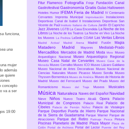
Fotografía
Fitur
Flamenco
Fundación Canal
Frinje
Gastronomía
Gratis
Gastrofestival
Guías
Halloween
IFEMA Feria de Madrid
Hoteles
Humor
IV Centenario
Cervantes
Imprenta Municipal
Instalaciones
Improvisación
Deportivas Canal de Isabel II
Instalaciones Deportivas San
Vicente de Paúl
Jardín El Capricho
Instituto Italiano de Cultura
Jazz
Jóvenes
La Noche de los
LGTB
La Casa Encendida
Libros
La Noche de los Teatros
La Noche en Vivo
La Noche
osa funciona
,
Libros
Las Ventas
los Museos
LaSede COAM
La Pedriza
Magia
Madrid Fusión
Madrid Activa!
Madrid Arena
Matadero Madrid
Medialab-Prado
Mayores
 sea una
Mercadillos
Mercados de Madrid
Moda
Museo
Moto
Museo Arqueológico Regional
Arqueológico Nacional
Museo Casa Natal de Cervantes
Museo Casa de la
 una mujer
Museo Cerralbo
Museo ICO
Museo Lázaro Galdiano
Moneda
Museo Nacional de Artes Decorativas
Museo Nacional de
ndo además
Ciencias Naturales
Museo Picasso
Museo Sorolla
Museo
ue quiere
Thyssen-Bornemisza
Museo de Historia de
Museo de América
siones
Madrid
Museo del Ferrocarril
Museo del Prado
Museo del
to concepto
Musicales
Romanticismo
Museos
Museo del Traje
o va a ser
Música
Naturaleza
Navidad
Naves del Español
Niños
Opera
Palacio
Nieve
Nuevo Teatro Alcalá
Municipal de Congresos
Palacio de
Palacio Real
Cibeles
Palacio de Vistalegre
Palacio de Fernán Núñez
Parque Deportivo Puerta de Hierro
Parque Nacional
gos 19:00
de la Sierra de Guadarrama
Parque Warner
Parque de
Parque del Retiro
Atracciones
Pintura
Patinaje
Pesca
Piscinas
Planetario de Madrid
Plaza Mayor
Plaza de
Portal del Lector
Colón
Portal de Archivos
Puente del Rey