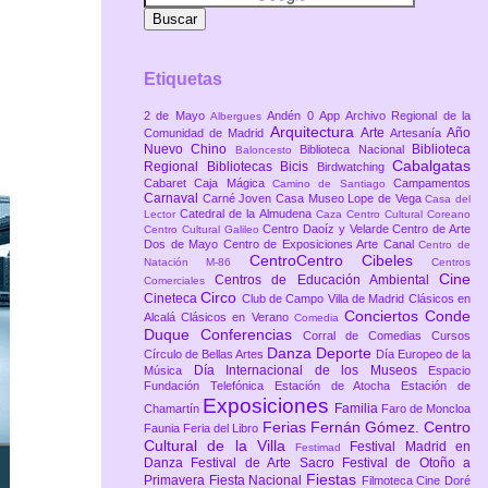
Etiquetas
2 de Mayo
Andén 0
App
Archivo Regional de la
Albergues
Arquitectura
Arte
Año
Comunidad de Madrid
Artesanía
Nuevo Chino
Biblioteca
Biblioteca Nacional
Baloncesto
Cabalgatas
Regional
Bibliotecas
Bicis
Birdwatching
Cabaret
Caja Mágica
Campamentos
Camino de Santiago
Carnaval
Carné Joven
Casa Museo Lope de Vega
Casa del
Catedral de la Almudena
Lector
Caza
Centro Cultural Coreano
Centro Daoíz y Velarde
Centro de Arte
Centro Cultural Galileo
Dos de Mayo
Centro de Exposiciones Arte Canal
Centro de
CentroCentro Cibeles
Natación M-86
Centros
Cine
Centros de Educación Ambiental
Comerciales
Circo
Cineteca
Club de Campo Villa de Madrid
Clásicos en
Conciertos
Conde
Alcalá
Clásicos en Verano
Comedia
Duque
Conferencias
Corral de Comedias
Cursos
Danza
Deporte
Círculo de Bellas Artes
Día Europeo de la
Día Internacional de los Museos
Música
Espacio
Fundación Telefónica
Estación de Atocha
Estación de
Exposiciones
Familia
Chamartín
Faro de Moncloa
Ferias
Fernán Gómez. Centro
Faunia
Feria del Libro
Cultural de la Villa
Festival Madrid en
Festimad
Danza
Festival de Arte Sacro
Festival de Otoño a
Fiestas
Primavera
Fiesta Nacional
Filmoteca Cine Doré