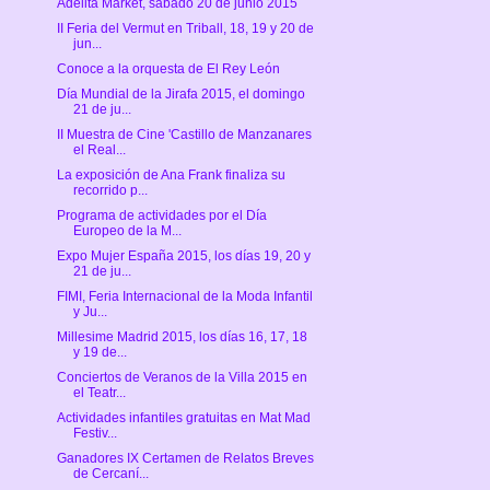
Adelita Market, sábado 20 de junio 2015
II Feria del Vermut en Triball, 18, 19 y 20 de
jun...
Conoce a la orquesta de El Rey León
Día Mundial de la Jirafa 2015, el domingo
21 de ju...
II Muestra de Cine 'Castillo de Manzanares
el Real...
La exposición de Ana Frank finaliza su
recorrido p...
Programa de actividades por el Día
Europeo de la M...
Expo Mujer España 2015, los días 19, 20 y
21 de ju...
FIMI, Feria Internacional de la Moda Infantil
y Ju...
Millesime Madrid 2015, los días 16, 17, 18
y 19 de...
Conciertos de Veranos de la Villa 2015 en
el Teatr...
Actividades infantiles gratuitas en Mat Mad
Festiv...
Ganadores IX Certamen de Relatos Breves
de Cercaní...