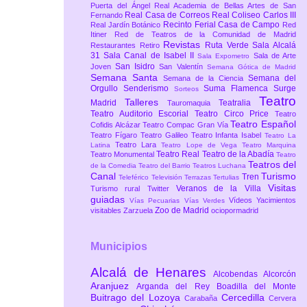
Puerta del Ángel
Real Academia de Bellas Artes de San
Real Casa de Correos
Real Coliseo Carlos III
Fernando
Recinto Ferial Casa de Campo
Real Jardín Botánico
Red
Itiner
Red de Teatros de la Comunidad de Madrid
Revistas
Ruta Verde
Sala Alcalá
Restaurantes
Retiro
31
Sala Canal de Isabel II
Sala de Arte
Sala Expometro
San Isidro
Joven
San Valentín
Semana Gótica de Madrid
Semana Santa
Semana del
Semana de la Ciencia
Orgullo
Senderismo
Suma Flamenca
Surge
Sorteos
Teatro
Talleres
Madrid
Teatralia
Tauromaquia
Teatro Auditorio Escorial
Teatro Circo Price
Teatro
Teatro Español
Cofidis Alcázar
Teatro Compac Gran Vía
Teatro Fígaro
Teatro Galileo
Teatro Infanta Isabel
Teatro La
Teatro Lara
Latina
Teatro Lope de Vega
Teatro Marquina
Teatro Real
Teatro de la Abadía
Teatro Monumental
Teatro
Teatros del
de la Comedia
Teatro del Barrio
Teatros Luchana
Canal
Turismo
Tren
Teleférico
Televisión
Terrazas
Tertulias
Visitas
Veranos de la Villa
Turismo rural
Twitter
guiadas
Vídeos
Yacimientos
Vías Pecuarias
Vías Verdes
Zoo de Madrid
visitables
Zarzuela
ociopormadrid
Municipios
Alcalá de Henares
Alcobendas
Alcorcón
Aranjuez
Arganda del Rey
Boadilla del Monte
Buitrago del Lozoya
Cercedilla
Carabaña
Cervera