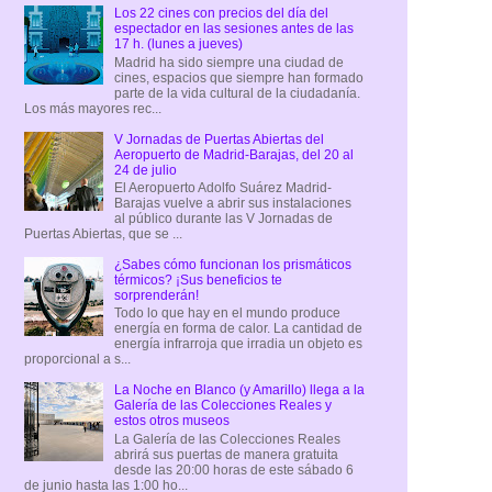
Los 22 cines con precios del día del
espectador en las sesiones antes de las
17 h. (lunes a jueves)
Madrid ha sido siempre una ciudad de
cines, espacios que siempre han formado
parte de la vida cultural de la ciudadanía.
Los más mayores rec...
V Jornadas de Puertas Abiertas del
Aeropuerto de Madrid-Barajas, del 20 al
24 de julio
El Aeropuerto Adolfo Suárez Madrid-
Barajas vuelve a abrir sus instalaciones
al público durante las V Jornadas de
Puertas Abiertas, que se ...
¿Sabes cómo funcionan los prismáticos
térmicos? ¡Sus beneficios te
sorprenderán!
Todo lo que hay en el mundo produce
energía en forma de calor. La cantidad de
energía infrarroja que irradia un objeto es
proporcional a s...
La Noche en Blanco (y Amarillo) llega a la
Galería de las Colecciones Reales y
estos otros museos
La Galería de las Colecciones Reales
abrirá sus puertas de manera gratuita
desde las 20:00 horas de este sábado 6
de junio hasta las 1:00 ho...