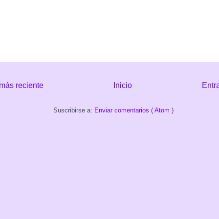
más reciente
Inicio
Entr
Suscribirse a:
Enviar comentarios ( Atom )