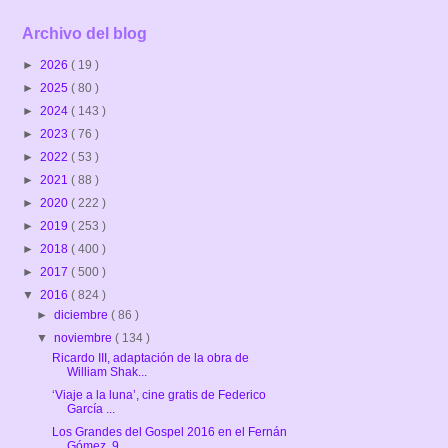
Archivo del blog
►
2026
( 19 )
►
2025
( 80 )
►
2024
( 143 )
►
2023
( 76 )
►
2022
( 53 )
►
2021
( 88 )
►
2020
( 222 )
►
2019
( 253 )
►
2018
( 400 )
►
2017
( 500 )
▼
2016
( 824 )
►
diciembre
( 86 )
▼
noviembre
( 134 )
Ricardo III, adaptación de la obra de
William Shak...
‘Viaje a la luna’, cine gratis de Federico
García ...
Los Grandes del Gospel 2016 en el Fernán
Gómez. 9 ...