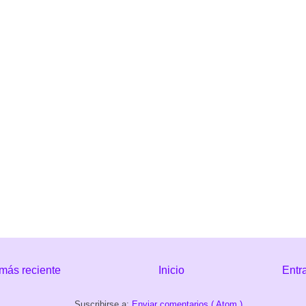
más reciente
Inicio
Entr
Suscribirse a:
Enviar comentarios ( Atom )