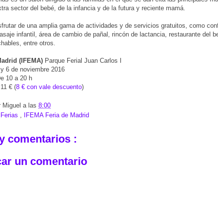
xtra sector del bebé, de la infancia y de la futura y reciente mamá.
frutar de una amplia gama de actividades y de servicios gratuitos, como con
masaje infantil, área de cambio de pañal, rincón de lactancia, restaurante del b
chables, entre otros.
Madrid (IFEMA)
Parque Ferial Juan Carlos I
5 y 6 de noviembre 2016
De 10 a 20 h
 11 € (
8 € con vale descuento
)
r
Miguel
a las
8:00
:
Ferias
,
IFEMA Feria de Madrid
y comentarios :
car un comentario