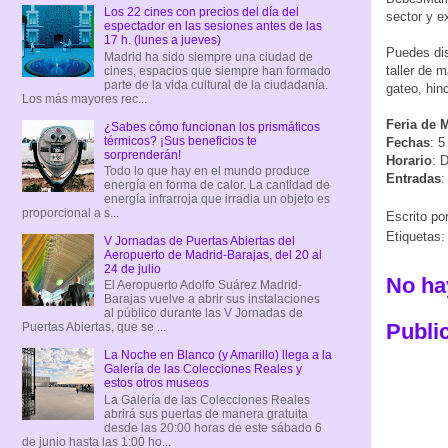
Los 22 cines con precios del día del
sector y e
espectador en las sesiones antes de las
17 h. (lunes a jueves)
Puedes dis
Madrid ha sido siempre una ciudad de
taller de 
cines, espacios que siempre han formado
parte de la vida cultural de la ciudadanía.
gateo, hin
Los más mayores rec...
Feria de 
¿Sabes cómo funcionan los prismáticos
térmicos? ¡Sus beneficios te
Fechas
: 
sorprenderán!
Horario
: 
Todo lo que hay en el mundo produce
Entradas
:
energía en forma de calor. La cantidad de
energía infrarroja que irradia un objeto es
proporcional a s...
Escrito po
Etiquetas
V Jornadas de Puertas Abiertas del
Aeropuerto de Madrid-Barajas, del 20 al
24 de julio
No ha
El Aeropuerto Adolfo Suárez Madrid-
Barajas vuelve a abrir sus instalaciones
al público durante las V Jornadas de
Publi
Puertas Abiertas, que se ...
La Noche en Blanco (y Amarillo) llega a la
Galería de las Colecciones Reales y
estos otros museos
La Galería de las Colecciones Reales
abrirá sus puertas de manera gratuita
desde las 20:00 horas de este sábado 6
de junio hasta las 1:00 ho...