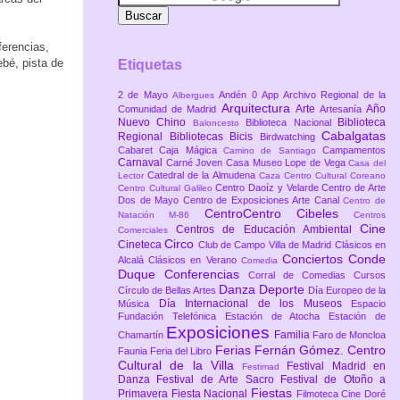
ferencias,
ebé, pista de
Etiquetas
2 de Mayo
Andén 0
App
Archivo Regional de la
Albergues
Arquitectura
Arte
Año
Comunidad de Madrid
Artesanía
Nuevo Chino
Biblioteca
Biblioteca Nacional
Baloncesto
Cabalgatas
Regional
Bibliotecas
Bicis
Birdwatching
Cabaret
Caja Mágica
Campamentos
Camino de Santiago
Carnaval
Carné Joven
Casa Museo Lope de Vega
Casa del
Catedral de la Almudena
Lector
Caza
Centro Cultural Coreano
Centro Daoíz y Velarde
Centro de Arte
Centro Cultural Galileo
Dos de Mayo
Centro de Exposiciones Arte Canal
Centro de
CentroCentro Cibeles
Natación M-86
Centros
Cine
Centros de Educación Ambiental
Comerciales
Circo
Cineteca
Club de Campo Villa de Madrid
Clásicos en
Conciertos
Conde
Alcalá
Clásicos en Verano
Comedia
Duque
Conferencias
Corral de Comedias
Cursos
Danza
Deporte
Círculo de Bellas Artes
Día Europeo de la
Día Internacional de los Museos
Música
Espacio
Fundación Telefónica
Estación de Atocha
Estación de
Exposiciones
Familia
Chamartín
Faro de Moncloa
Ferias
Fernán Gómez. Centro
Faunia
Feria del Libro
Cultural de la Villa
Festival Madrid en
Festimad
Danza
Festival de Arte Sacro
Festival de Otoño a
Fiestas
Primavera
Fiesta Nacional
Filmoteca Cine Doré