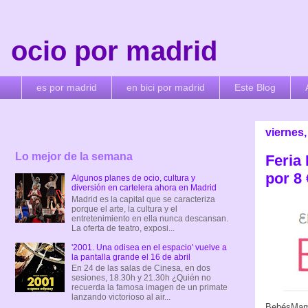
ocio por madrid
es por madrid
en bici por madrid
Este Blog
viernes
Lo mejor de la semana
Feria
por 8
Algunos planes de ocio, cultura y
diversión en cartelera ahora en Madrid
Madrid es la capital que se caracteriza
porque el arte, la cultura y el
entretenimiento en ella nunca descansan.
La oferta de teatro, exposi...
'2001. Una odisea en el espacio' vuelve a
la pantalla grande el 16 de abril
En 24 de las salas de Cinesa, en dos
sesiones, 18.30h y 21.30h ¿Quién no
recuerda la famosa imagen de un primate
lanzando victorioso al air...
BebésMamás