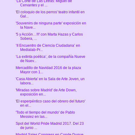
‘La Corte de Las Letras: Miguel de
Cervantes y el ...
'El coloquio de los perros' teatro infantil en
Gal...
'Souvenirs de ninguna parte' exposición en
la Nave...
'5 y Acción…!!!' con Marta Hazas y Carlos
Sobera, ...
‘II Encuentro de Ciencia Ciudadana’ en
Medialab-Pr...
‘La extinta poética’, de la compañía Nueve
de Nuev...
Mercadillo de Navidad 2016 de la plaza
Mayor con 1...
'Casa Abierta' en la Sala de Arte Joven, un
labora...
'Miradas sobre Madrid' de Arte Down,
exposición en...
'El esperpéntico caso del obrero del futuro'
en el...
'Todo el tiempo del mundo' de Pablo
Messiez en las...
Spot del World Pride Madrid 2017. Del 23
de junio ...
Madrid Sales Congress en Conde Duque.