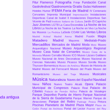
Fotografía
Fitur
Flamenco
Fundación Canal
Frinje
Gastronomía
Gratis
Gastrofestival
Guías
Halloween
IFEMA Feria de Madrid
Hoteles
Humor
IV Centenario
Cervantes
Imprenta Municipal
Instalaciones
Improvisación
Deportivas Canal de Isabel II
Instalaciones Deportivas San
Vicente de Paúl
Jardín El Capricho
Instituto Italiano de Cultura
Jazz
Jóvenes
La Noche de los
LGTB
La Casa Encendida
Libros
La Noche de los Teatros
La Noche en Vivo
La Noche
Libros
Las Ventas
los Museos
LaSede COAM
La Pedriza
Magia
Madrid Fusión
Madrid Activa!
Madrid Arena
Matadero Madrid
Medialab-Prado
Mayores
Mercadillos
Mercados de Madrid
Moda
Museo
Moto
Museo Arqueológico Regional
Arqueológico Nacional
Museo Casa Natal de Cervantes
Museo Casa de la
Museo Cerralbo
Museo ICO
Museo Lázaro Galdiano
Moneda
Museo Nacional de Artes Decorativas
Museo Nacional de
Ciencias Naturales
Museo Picasso
Museo Sorolla
Museo
Thyssen-Bornemisza
Museo de Historia de
Museo de América
Madrid
Museo del Ferrocarril
Museo del Prado
Museo del
Musicales
Romanticismo
Museos
Museo del Traje
Música
Naturaleza
Navidad
Naves del Español
Niños
Opera
Palacio
Nieve
Nuevo Teatro Alcalá
Municipal de Congresos
Palacio de
Palacio Real
Cibeles
Palacio de Vistalegre
Palacio de Fernán Núñez
Parque Deportivo Puerta de Hierro
Parque Nacional
ada antigua
de la Sierra de Guadarrama
Parque Warner
Parque de
Parque del Retiro
Atracciones
Pintura
Patinaje
Pesca
Piscinas
Planetario de Madrid
Plaza Mayor
Plaza de
Portal del Lector
Colón
Portal de Archivos
Puente del Rey