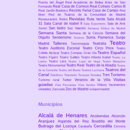
Puerta del Ángel
Real Academia de Bellas Artes de San
Real Casa de Correos
Real Coliseo Carlos III
Fernando
Recinto Ferial Casa de Campo
Real Jardín Botánico
Red
Itiner
Red de Teatros de la Comunidad de Madrid
Revistas
Ruta Verde
Sala Alcalá
Restaurantes
Retiro
31
Sala Canal de Isabel II
Sala de Arte
Sala Expometro
San Isidro
Joven
San Valentín
Semana Gótica de Madrid
Semana Santa
Semana del
Semana de la Ciencia
Orgullo
Senderismo
Suma Flamenca
Surge
Sorteos
Teatro
Talleres
Madrid
Teatralia
Tauromaquia
Teatro Auditorio Escorial
Teatro Circo Price
Teatro
Teatro Español
Cofidis Alcázar
Teatro Compac Gran Vía
Teatro Fígaro
Teatro Galileo
Teatro Infanta Isabel
Teatro La
Teatro Lara
Latina
Teatro Lope de Vega
Teatro Marquina
Teatro Real
Teatro de la Abadía
Teatro Monumental
Teatro
Teatros del
de la Comedia
Teatro del Barrio
Teatros Luchana
Canal
Turismo
Tren
Teleférico
Televisión
Terrazas
Tertulias
Visitas
Veranos de la Villa
Turismo rural
Twitter
guiadas
Vídeos
Yacimientos
Vías Pecuarias
Vías Verdes
Zoo de Madrid
visitables
Zarzuela
ociopormadrid
Municipios
Alcalá de Henares
Alcobendas
Alcorcón
Aranjuez
Arganda del Rey
Boadilla del Monte
Buitrago del Lozoya
Cercedilla
Carabaña
Cervera