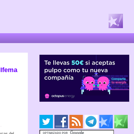
 Ifema
arcas del