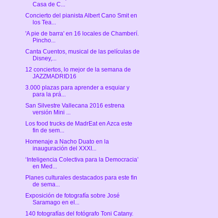
Casa de C...
Concierto del pianista Albert Cano Smit en
los Tea...
'A pie de barra' en 16 locales de Chamberí.
Pincho...
Canta Cuentos, musical de las películas de
Disney,...
12 conciertos, lo mejor de la semana de
JAZZMADRID16
3.000 plazas para aprender a esquiar y
para la prá...
San Silvestre Vallecana 2016 estrena
versión Mini ...
Los food trucks de MadrEat en Azca este
fin de sem...
Homenaje a Nacho Duato en la
inauguración del XXXI...
‘Inteligencia Colectiva para la Democracia’
en Med...
Planes culturales destacados para este fin
de sema...
Exposición de fotografía sobre José
Saramago en el...
140 fotografías del fotógrafo Toni Catany.