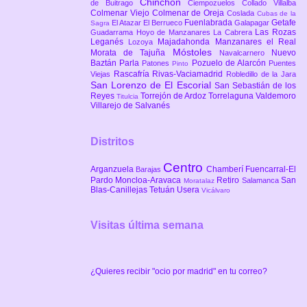
Chinchón
de Buitrago
Ciempozuelos
Collado Villalba
Colmenar Viejo
Colmenar de Oreja
Coslada
Cubas de la
Fuenlabrada
Getafe
El Atazar
El Berrueco
Galapagar
Sagra
Las Rozas
Guadarrama
Hoyo de Manzanares
La Cabrera
Leganés
Majadahonda
Manzanares el Real
Lozoya
Móstoles
Morata de Tajuña
Nuevo
Navalcarnero
Baztán
Parla
Pozuelo de Alarcón
Patones
Puentes
Pinto
Rascafría
Rivas-Vaciamadrid
Viejas
Robledillo de la Jara
San Lorenzo de El Escorial
San Sebastián de los
Reyes
Torrejón de Ardoz
Torrelaguna
Valdemoro
Titulcia
Villarejo de Salvanés
Distritos
Centro
Arganzuela
Chamberí
Fuencarral-El
Barajas
Pardo
Moncloa-Aravaca
Retiro
San
Salamanca
Moratalaz
Blas-Canillejas
Tetuán
Usera
Vicálvaro
Visitas última semana
¿Quieres recibir "ocio por madrid" en tu correo?