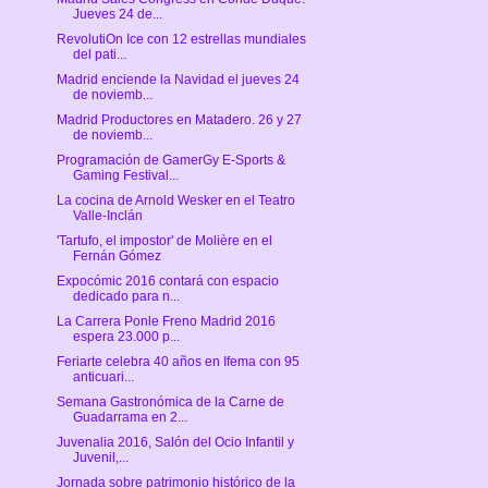
Jueves 24 de...
RevolutiOn Ice con 12 estrellas mundiales
del pati...
Madrid enciende la Navidad el jueves 24
de noviemb...
Madrid Productores en Matadero. 26 y 27
de noviemb...
Programación de GamerGy E-Sports &
Gaming Festival...
La cocina de Arnold Wesker en el Teatro
Valle-Inclán
'Tartufo, el impostor' de Molière en el
Fernán Gómez
Expocómic 2016 contará con espacio
dedicado para n...
La Carrera Ponle Freno Madrid 2016
espera 23.000 p...
Feriarte celebra 40 años en Ifema con 95
anticuari...
Semana Gastronómica de la Carne de
Guadarrama en 2...
Juvenalia 2016, Salón del Ocio Infantil y
Juvenil,...
Jornada sobre patrimonio histórico de la