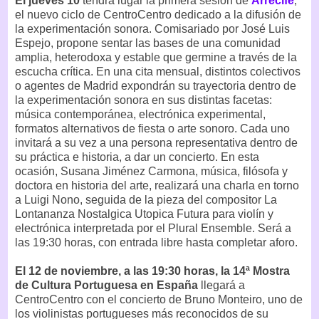
El jueves 10
tendrá lugar la primera sesión de
Arrecife
,
el nuevo ciclo de CentroCentro dedicado a la difusión de
la experimentación sonora. Comisariado por José Luis
Espejo, propone sentar las bases de una comunidad
amplia, heterodoxa y estable que germine a través de la
escucha crítica. En una cita mensual, distintos colectivos
o agentes de Madrid expondrán su trayectoria dentro de
la experimentación sonora en sus distintas facetas:
música contemporánea, electrónica experimental,
formatos alternativos de fiesta o arte sonoro. Cada uno
invitará a su vez a una persona representativa dentro de
su práctica e historia, a dar un concierto. En esta
ocasión, Susana Jiménez Carmona, música, filósofa y
doctora en historia del arte, realizará una charla en torno
a Luigi Nono, seguida de la pieza del compositor La
Lontananza Nostalgica Utopica Futura para violín y
electrónica interpretada por el Plural Ensemble. Será a
las 19:30 horas, con entrada libre hasta completar aforo.
El 12 de noviembre, a las 19:30 horas, la 14ª Mostra
de Cultura Portuguesa en España
llegará a
CentroCentro con el concierto de Bruno Monteiro, uno de
los violinistas portugueses más reconocidos de su