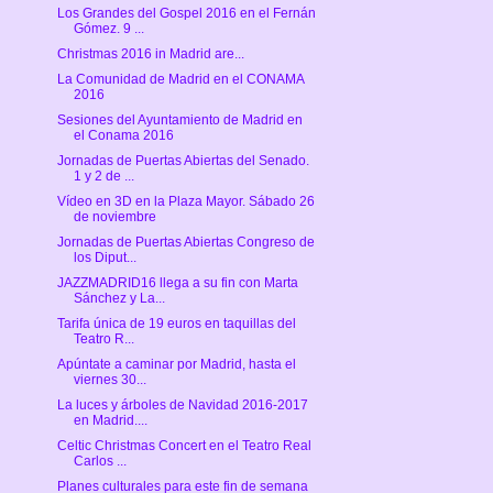
Los Grandes del Gospel 2016 en el Fernán
Gómez. 9 ...
Christmas 2016 in Madrid are...
La Comunidad de Madrid en el CONAMA
2016
Sesiones del Ayuntamiento de Madrid en
el Conama 2016
Jornadas de Puertas Abiertas del Senado.
1 y 2 de ...
Vídeo en 3D en la Plaza Mayor. Sábado 26
de noviembre
Jornadas de Puertas Abiertas Congreso de
los Diput...
JAZZMADRID16 llega a su fin con Marta
Sánchez y La...
Tarifa única de 19 euros en taquillas del
Teatro R...
Apúntate a caminar por Madrid, hasta el
viernes 30...
La luces y árboles de Navidad 2016-2017
en Madrid....
Celtic Christmas Concert en el Teatro Real
Carlos ...
Planes culturales para este fin de semana