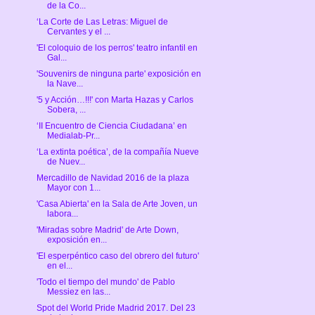
de la Co...
‘La Corte de Las Letras: Miguel de
Cervantes y el ...
'El coloquio de los perros' teatro infantil en
Gal...
'Souvenirs de ninguna parte' exposición en
la Nave...
'5 y Acción…!!!' con Marta Hazas y Carlos
Sobera, ...
‘II Encuentro de Ciencia Ciudadana’ en
Medialab-Pr...
‘La extinta poética’, de la compañía Nueve
de Nuev...
Mercadillo de Navidad 2016 de la plaza
Mayor con 1...
'Casa Abierta' en la Sala de Arte Joven, un
labora...
'Miradas sobre Madrid' de Arte Down,
exposición en...
'El esperpéntico caso del obrero del futuro'
en el...
'Todo el tiempo del mundo' de Pablo
Messiez en las...
Spot del World Pride Madrid 2017. Del 23