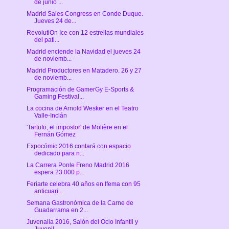
de junio ...
Madrid Sales Congress en Conde Duque.
Jueves 24 de...
RevolutiOn Ice con 12 estrellas mundiales
del pati...
Madrid enciende la Navidad el jueves 24
de noviemb...
Madrid Productores en Matadero. 26 y 27
de noviemb...
Programación de GamerGy E-Sports &
Gaming Festival...
La cocina de Arnold Wesker en el Teatro
Valle-Inclán
'Tartufo, el impostor' de Molière en el
Fernán Gómez
Expocómic 2016 contará con espacio
dedicado para n...
La Carrera Ponle Freno Madrid 2016
espera 23.000 p...
Feriarte celebra 40 años en Ifema con 95
anticuari...
Semana Gastronómica de la Carne de
Guadarrama en 2...
Juvenalia 2016, Salón del Ocio Infantil y
Juvenil,...