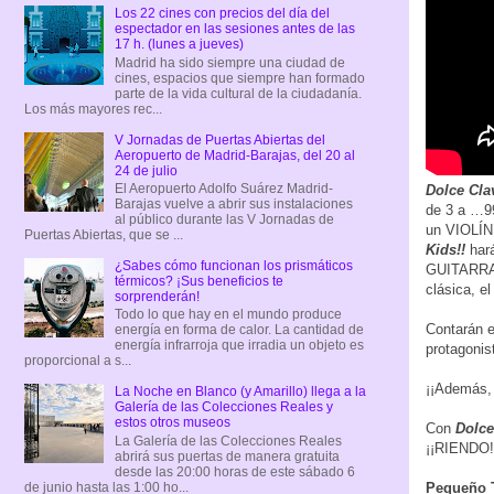
Los 22 cines con precios del día del
espectador en las sesiones antes de las
17 h. (lunes a jueves)
Madrid ha sido siempre una ciudad de
cines, espacios que siempre han formado
parte de la vida cultural de la ciudadanía.
Los más mayores rec...
V Jornadas de Puertas Abiertas del
Aeropuerto de Madrid-Barajas, del 20 al
24 de julio
El Aeropuerto Adolfo Suárez Madrid-
Dolce Cla
Barajas vuelve a abrir sus instalaciones
de 3 a …9
al público durante las V Jornadas de
un VIOLÍN 
Puertas Abiertas, que se ...
Kids!!
hará
¿Sabes cómo funcionan los prismáticos
GUITARRA q
térmicos? ¡Sus beneficios te
clásica, e
sorprenderán!
Todo lo que hay en el mundo produce
Contarán e
energía en forma de calor. La cantidad de
energía infrarroja que irradia un objeto es
protagonist
proporcional a s...
¡¡Además,
La Noche en Blanco (y Amarillo) llega a la
Galería de las Colecciones Reales y
estos otros museos
Con
Dolce
La Galería de las Colecciones Reales
¡¡RIENDO!
abrirá sus puertas de manera gratuita
desde las 20:00 horas de este sábado 6
de junio hasta las 1:00 ho...
Pequeño T