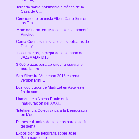
Jornada sobre patrimonio histórico de la
Casa de C...
Concierto del pianista Albert Cano Smit en
los Tea...
'A pie de barra' en 16 locales de Chamberí.
Pincho...
Canta Cuentos, musical de las películas de
Disney,...
12 conciertos, lo mejor de la semana de
JAZZMADRID16
3.000 plazas para aprender a esquiar y
para la prá...
San Silvestre Vallecana 2016 estrena
versión Mini ...
Los food trucks de MadrEat en Azca este
fin de sem...
Homenaje a Nacho Duato en la
inauguración del XXXI...
‘Inteligencia Colectiva para la Democracia’
en Med...
Planes culturales destacados para este fin
de sema...
Exposición de fotografía sobre José
Saramago en el...