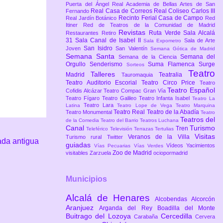
Puerta del Ángel
Real Academia de Bellas Artes de San
Real Casa de Correos
Real Coliseo Carlos III
Fernando
Recinto Ferial Casa de Campo
Real Jardín Botánico
Red
Itiner
Red de Teatros de la Comunidad de Madrid
Revistas
Ruta Verde
Sala Alcalá
Restaurantes
Retiro
31
Sala Canal de Isabel II
Sala de Arte
Sala Expometro
San Isidro
Joven
San Valentín
Semana Gótica de Madrid
Semana Santa
Semana del
Semana de la Ciencia
Orgullo
Senderismo
Suma Flamenca
Surge
Sorteos
Teatro
Talleres
Madrid
Teatralia
Tauromaquia
Teatro Auditorio Escorial
Teatro Circo Price
Teatro
Teatro Español
Cofidis Alcázar
Teatro Compac Gran Vía
Teatro Fígaro
Teatro Galileo
Teatro Infanta Isabel
Teatro La
Teatro Lara
Latina
Teatro Lope de Vega
Teatro Marquina
Teatro Real
Teatro de la Abadía
Teatro Monumental
Teatro
Teatros del
de la Comedia
Teatro del Barrio
Teatros Luchana
Canal
Turismo
Tren
Teleférico
Televisión
Terrazas
Tertulias
Visitas
Veranos de la Villa
Turismo rural
Twitter
ada antigua
guiadas
Vídeos
Yacimientos
Vías Pecuarias
Vías Verdes
Zoo de Madrid
visitables
Zarzuela
ociopormadrid
Municipios
Alcalá de Henares
Alcobendas
Alcorcón
Aranjuez
Arganda del Rey
Boadilla del Monte
Buitrago del Lozoya
Cercedilla
Carabaña
Cervera