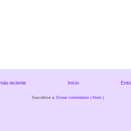
más reciente
Inicio
Entr
Suscribirse a:
Enviar comentarios ( Atom )