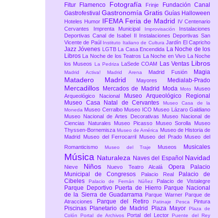
Fotografía
Fitur
Flamenco
Fundación Canal
Frinje
Gastronomía
Gratis
Gastrofestival
Guías
Halloween
IFEMA Feria de Madrid
Hoteles
Humor
IV Centenario
Cervantes
Imprenta Municipal
Instalaciones
Improvisación
Deportivas Canal de Isabel II
Instalaciones Deportivas San
Vicente de Paúl
Jardín El Capricho
Instituto Italiano de Cultura
Jazz
Jóvenes
La Noche de los
LGTB
La Casa Encendida
Libros
La Noche de los Teatros
La Noche en Vivo
La Noche
Libros
Las Ventas
los Museos
LaSede COAM
La Pedriza
Magia
Madrid Fusión
Madrid Activa!
Madrid Arena
Matadero Madrid
Medialab-Prado
Mayores
Mercadillos
Mercados de Madrid
Moda
Museo
Moto
Museo Arqueológico Regional
Arqueológico Nacional
Museo Casa Natal de Cervantes
Museo Casa de la
Museo Cerralbo
Museo ICO
Museo Lázaro Galdiano
Moneda
Museo Nacional de Artes Decorativas
Museo Nacional de
Ciencias Naturales
Museo Picasso
Museo Sorolla
Museo
Thyssen-Bornemisza
Museo de Historia de
Museo de América
Madrid
Museo del Ferrocarril
Museo del Prado
Museo del
Musicales
Romanticismo
Museos
Museo del Traje
Música
Naturaleza
Navidad
Naves del Español
Niños
Opera
Palacio
Nieve
Nuevo Teatro Alcalá
Municipal de Congresos
Palacio de
Palacio Real
Cibeles
Palacio de Vistalegre
Palacio de Fernán Núñez
Parque Deportivo Puerta de Hierro
Parque Nacional
de la Sierra de Guadarrama
Parque Warner
Parque de
Parque del Retiro
Atracciones
Pintura
Patinaje
Pesca
Piscinas
Planetario de Madrid
Plaza Mayor
Plaza de
Portal del Lector
Colón
Portal de Archivos
Puente del Rey