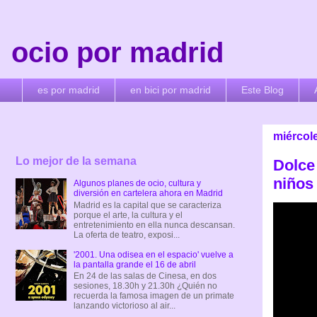
ocio por madrid
es por madrid
en bici por madrid
Este Blog
miércol
Lo mejor de la semana
Dolce
niños
Algunos planes de ocio, cultura y
diversión en cartelera ahora en Madrid
Madrid es la capital que se caracteriza
porque el arte, la cultura y el
entretenimiento en ella nunca descansan.
La oferta de teatro, exposi...
'2001. Una odisea en el espacio' vuelve a
la pantalla grande el 16 de abril
En 24 de las salas de Cinesa, en dos
sesiones, 18.30h y 21.30h ¿Quién no
recuerda la famosa imagen de un primate
lanzando victorioso al air...