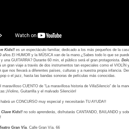
ve Kids!!
es un espectáculo familiar, dedicado a los más pequeños de la casa
9 años.El HUMOR y la MÚSICA van de la mano.¿Sabes todo lo que se puede
y una GUITARRA? Durante 60 min, el público será el gran protagonista.
Dol
 un gran viaje a través de dos instrumentos tan especiales como el VIOLÍN y
ue nos llevará a diferentes países, culturas y a nuestra propia infancia. D
l pop o el jazz, hasta las bandas sonoras de películas más conocidas.
l maravilloso CUENTO de “La maravillosa historia de VillaSilencio” de la ma
as:¡Violino, Guitarrilla y el malvado Silención!
 habrá un CONCURSO muy especial y necesitarán TU AYUDA!!
 Clave Kids!!
no solo aprenderás, disfrutarás CANTANDO, BAILANDO y sob
!
eatro Gran Vía
. Calle Gran Vía, 66