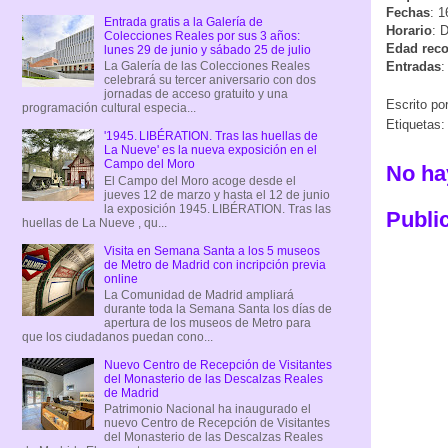
Fechas
: 1
Entrada gratis a la Galería de
Horario
: 
Colecciones Reales por sus 3 años:
Edad rec
lunes 29 de junio y sábado 25 de julio
Entradas
:
La Galería de las Colecciones Reales
celebrará su tercer aniversario con dos
jornadas de acceso gratuito y una
Escrito po
programación cultural especia...
Etiquetas
'1945. LIBÉRATION. Tras las huellas de
La Nueve' es la nueva exposición en el
Campo del Moro
No ha
El Campo del Moro acoge desde el
jueves 12 de marzo y hasta el 12 de junio
la exposición 1945. LIBÉRATION. Tras las
Publi
huellas de La Nueve , qu...
Visita en Semana Santa a los 5 museos
de Metro de Madrid con incripción previa
online
La Comunidad de Madrid ampliará
durante toda la Semana Santa los días de
apertura de los museos de Metro para
que los ciudadanos puedan cono...
Nuevo Centro de Recepción de Visitantes
del Monasterio de las Descalzas Reales
de Madrid
Patrimonio Nacional ha inaugurado el
nuevo Centro de Recepción de Visitantes
del Monasterio de las Descalzas Reales