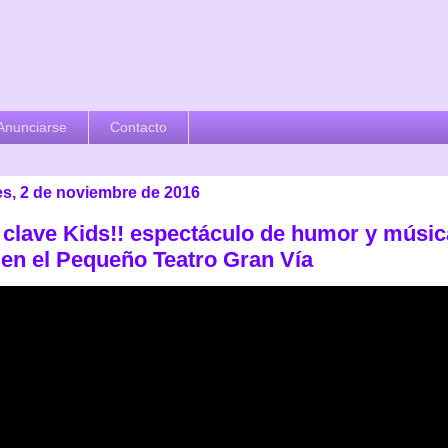
Anunciarse
Contacto
es, 2 de noviembre de 2016
 clave Kids!! espectáculo de humor y músic
 en el Pequeño Teatro Gran Vía