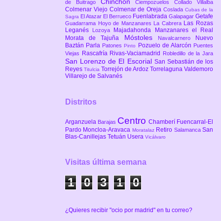
Chinchón
de Buitrago
Ciempozuelos
Collado Villalba
Colmenar Viejo
Colmenar de Oreja
Coslada
Cubas de la
Fuenlabrada
Getafe
El Atazar
El Berrueco
Galapagar
Sagra
Las Rozas
Guadarrama
Hoyo de Manzanares
La Cabrera
Leganés
Majadahonda
Manzanares el Real
Lozoya
Móstoles
Morata de Tajuña
Nuevo
Navalcarnero
Baztán
Parla
Pozuelo de Alarcón
Patones
Puentes
Pinto
Rascafría
Rivas-Vaciamadrid
Viejas
Robledillo de la Jara
San Lorenzo de El Escorial
San Sebastián de los
Reyes
Torrejón de Ardoz
Torrelaguna
Valdemoro
Titulcia
Villarejo de Salvanés
Distritos
Centro
Arganzuela
Chamberí
Fuencarral-El
Barajas
Pardo
Moncloa-Aravaca
Retiro
San
Salamanca
Moratalaz
Blas-Canillejas
Tetuán
Usera
Vicálvaro
Visitas última semana
1
0
3
1
0
¿Quieres recibir "ocio por madrid" en tu correo?